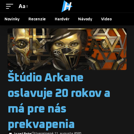
Aa
Novinky
Recenzie
Hardvér
Návody
Video
Štúdio Arkane
oslavuje 20 rokov a
má pre nás
prekvapenia
Jozef Beke
Uverejnené 11. augusta 2020