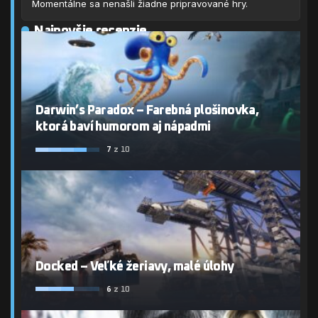
Momentálne sa nenašli žiadne pripravované hry.
Najnovšie recenzie
Darwin’s Paradox – Farebná plošinovka,
ktorá baví humorom aj nápadmi
7
z 10
Docked – Veľké žeriavy, malé úlohy
6
z 10