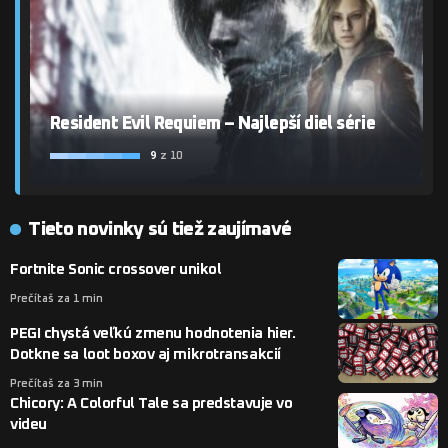
Resident Evil Requiem – Najlepší diel série
9
z 10
Tieto novinky sú tiež zaujímavé
Fortnite Sonic crossover unikol
Prečítaš za 1 min
PEGI chystá veľkú zmenu hodnotenia hier.
Dotkne sa loot boxov aj mikrotransakcií
Prečítaš za 3 min
Chicory: A Colorful Tale sa predstavuje vo
videu