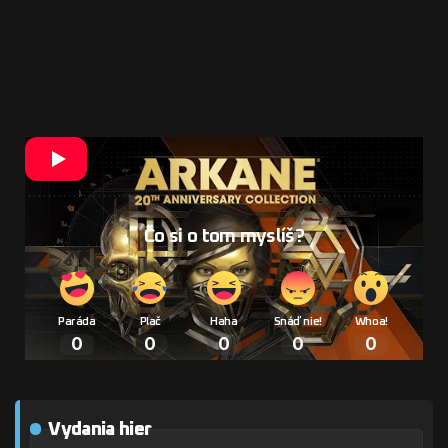
Zdroj: Bethesda
Čo si o tom myslíš?
Paráda
Plač
Haha
Snáď nie!
Whoa!
0
0
0
0
0
Vydania hier