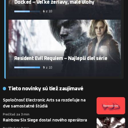
Docked – Veľké žeriavy, malé úlohy
6
z 10
Resident Evil Requiem – Najlepší diel série
9
z 10
Tieto novinky sú tiež zaujímavé
Spoločnosť Electronic Arts sa rozdeľuje na
dve samostatné štúdiá
Prečítaš za 3 min
Rainbow Six Siege dostal nového operátora