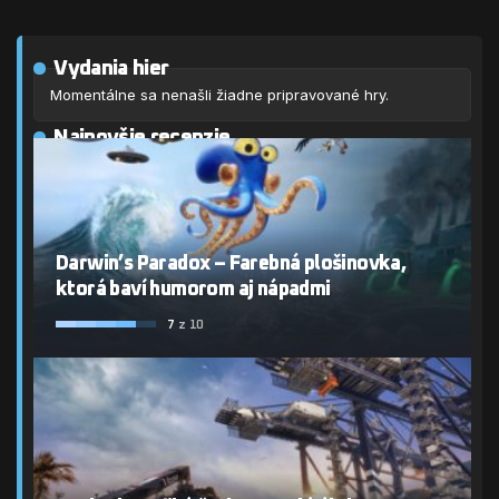
Vydania hier
Momentálne sa nenašli žiadne pripravované hry.
Najnovšie recenzie
Darwin’s Paradox – Farebná plošinovka,
ktorá baví humorom aj nápadmi
7
z 10