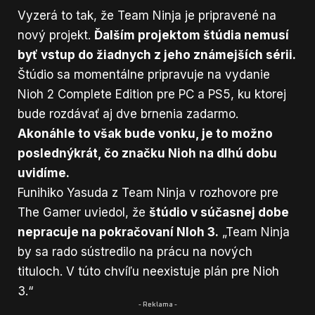
Vyzerá to tak, že Team Ninja je pripravené na
nový projekt.
Ďalším projektom štúdia nemusí
byť vstup do žiadnych z jeho známejších sérii.
Štúdio sa momentálne pripravuje na vydanie
Nioh 2 Complete Edition pre PC a PS5, ku ktorej
bude rozdávať aj dve brnenia zadarmo.
Akonáhle to však bude vonku, je to možno
poslednýkrát, čo značku Nioh na dlhú dobu
uvidíme.
Funihiko Yasuda z Team Ninja v rozhovore pre
The Gamer uviedol, že
štúdio v súčasnej dobe
nepracuje na pokračovaní NIoh 3.
„Team Ninja
by sa rado sústredilo na prácu na nových
tituloch. V túto chvíľu neexistuje plán pre Nioh
3.“
- Reklama -