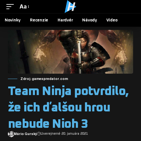
Aa
Novinky
Recenzie
Hardvér
Návody
Video
Zdroj: gamespredator.com
Team Ninja potvrdilo,
že ich ďalšou hrou
nebude Nioh 3
Mário Gurský
Uverejnené 20. januára 2021