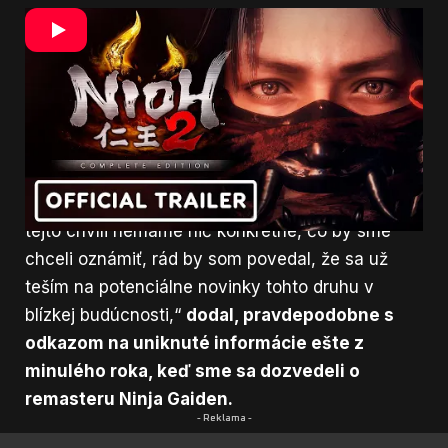
Vráti sa Team Ninja k Ninja Gaiden?
Aj na túto tému Yasuda tiež zaostril myšlienku.
„Tentokrát nie je potrebné nič vravieť.
Ak by
Ninja Gaiden neexistoval, potom by
neexistoval ani Nioh,“ uviedol riaditeľ
franšízového obchodu Nioh.
“
„Pre štúdio je to skutočne dôležitá séria. Aj keď v
tejto chvíli nemáme nič konkrétne, čo by sme
chceli oznámiť, rád by som povedal, že sa už
teším na potenciálne novinky tohto druhu v
blízkej budúcnosti,“
dodal, pravdepodobne s
odkazom na uniknuté informácie ešte z
minulého roka, keď sme sa dozvedeli o
remasteru Ninja Gaiden.
- Reklama -