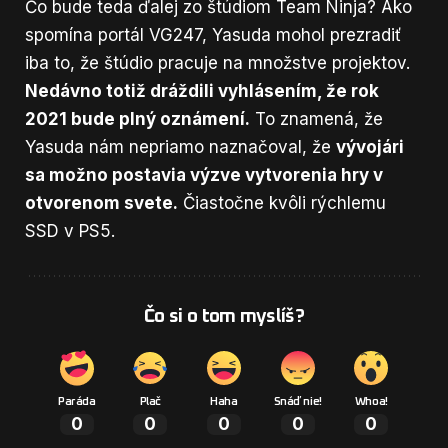
Čo bude teda ďalej zo štúdiom Team Ninja? Ako
spomína portál
VG247,
Yasuda mohol prezradiť
iba to, že štúdio pracuje na množstve projektov.
Nedávno totiž dráždili vyhlásením, že rok
2021 bude plný oznámení.
To znamená, že
Yasuda nám nepriamo naznačoval, že
vývojári
sa možno postavia výzve vytvorenia hry v
otvorenom svete.
Čiastočne kvôli rýchlemu
SSD v PS5.
Čo si o tom myslíš?
Paráda
Plač
Haha
Snáď nie!
Whoa!
0
0
0
0
0