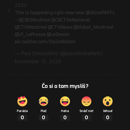
2020
This is happening right now near
@UbisoftMTL
–
@CBCMontreal
@CBCTheNational
@CTVMontreal
@CTVNews
@Global_Montreal
@LP_LaPresse
@LeDevoir
pic.twitter.com/ZxiJrAkkbm
— Paul Desbaillets (@pauldesbaillets)
November 13, 2020
Čo si o tom myslíš?
Paráda
Plač
Haha
Snáď nie!
Whoa!
0
0
0
0
0