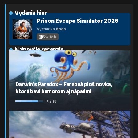
Vydania hier
Prison Escape Simulator 2026
Vychádza:
dnes
Switch
Najnovšie recenzie
Darwin’s Paradox – Farebná plošinovka,
ktorá baví humorom aj nápadmi
7
z 10