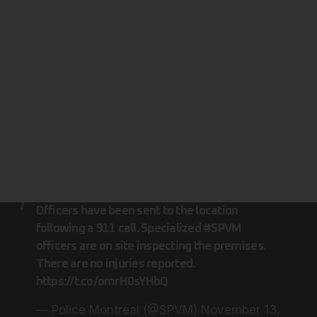
Officers have been sent to the location
following a 911 call. Specialized
#SPVM
officers are on site inspecting the premises.
There are no injuries reported.
https://t.co/omrH0sYHbQ
— Police Montréal (@SPVM)
November 13,