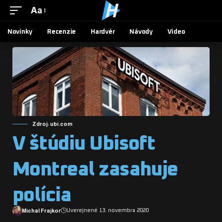
Aa
Novinky
Recenzie
Hardvér
Návody
Video
Zdroj: ubi.com
V štúdiu Ubisoft
Montreal zasahuje
polícia
Michal Frajkor
Uverejnené 13. novembra 2020