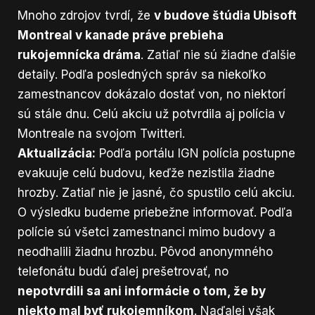
Mnoho zdrojov tvrdí, že
v budove štúdia Ubisoft
Montreal v kanade práve prebieha
rukojemnícka dráma
. Zatiaľ nie sú žiadne ďalšie
detaily. Podľa posledných správ sa niekoľko
zamestnancov dokázalo dostať von, no niektorí
sú stále dnu. Celú akciu už potvrdila aj polícia v
Montreale na svojom Twitteri.
Aktualizácia:
Podľa portálu IGN
polícia postupne
evakuuje celú budovu, keďže nezistila žiadne
hrozby. Zatiaľ nie je jasné, čo spustilo celú akciu.
O výsledku budeme priebežne informovať. Podľa
polície sú všetci zamestnanci mimo budovy a
neodhalili žiadnu hrozbu. Pôvod anonymného
telefonátu budú ďalej prešetrovať, no
nepotvrdili sa ani informácie o tom, že by
niekto mal byť rukojemníkom
. Naďalej však