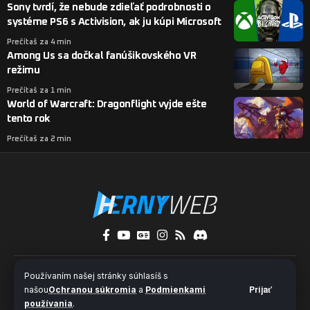
Sony tvrdí, že nebude zdieľať podrobnosti o
systéme PS6 s Activision, ak ju kúpi Microsoft
Prečítaš za 4 min
Among Us sa dočkal fanúšikovského VR
režimu
Prečítaš za 1 min
World of Warcraft: Dragonflight vyjde ešte
tento rok
Prečítaš za 2 min
O nás
Kontakty
Pridaj sa k nám
Používaním našej stránky súhlasíš s
Ochrana súkromia a súbory cookies
našou
Ochranou súkromia
a
Podmienkami
Prijať
používania
.