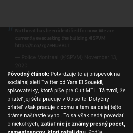
No threat has been identified for now. We are
currently evacuating the building.
#SPVM
https://t.co/7g7eHU2B1T
— Police Montréal (@SPVM)
November 13,
2020
Pôvodný článok:
Potvrdzuje to aj príspevok na
sociálnej sieti Twitter od
Yara El Soueidi
,
spisovateľky, ktorá píše pre Cult MTL. Tá tvrdí, že
priateľ jej šéfa pracuje v Ubisofte. Dotyčný
priateľ však pracuje z domu a tam sa celej tejto
dráme našťastie vyhol. To sa však nedá povedať
o niekoľkých,
zatiaľ nie je známy presný počet,
zamestnancov, ktorí ostali dnu
. Podľa