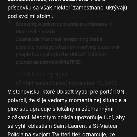
príspevku sa však niektorí zamestnanci ukrývajú
pod svojimi stolmi.
Breaking: A police operation is underway in
Montreal, Canada.
Journal de Montreal is reporting that a
possible hostage situation involving dozens of
people is ongoing in the Ubisoft building.
pic.twitter.com/qdxNRoTP3C
— PM Breaking News
(@PMBreakingNews)
November 13, 2020
V stanovisku, ktoré Ubisoft vydal pre portál IGN
potvrdil, že si je vedomý momentálnej situácie a
plne spolupracuje s lokálnymi záchrannými
zložkami. Medzitým polícia upozorňuje ľudí, aby
sa vyhli oblastiam Saint-Laurent a St-Viateur.
Polícia na svojom Twitteri tiež oznamuje, že