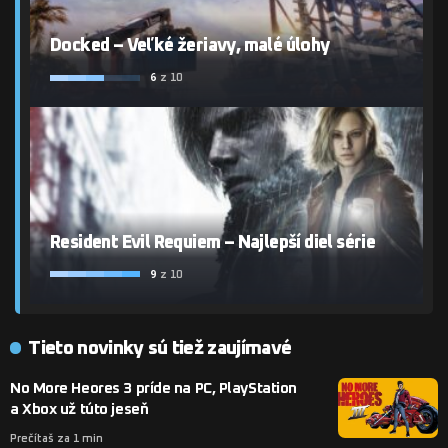
Docked – Veľké žeriavy, malé úlohy
6
z 10
Resident Evil Requiem – Najlepší diel série
9
z 10
Tieto novinky sú tiež zaujímavé
No More Heores 3 príde na PC, PlayStation
a Xbox už túto jeseň
Prečítaš za 1 min