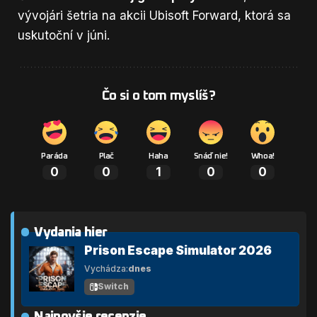
vývojári šetria na akcii Ubisoft Forward, ktorá sa
uskutoční v júni.
Čo si o tom myslíš?
Paráda
Plač
Haha
Snáď nie!
Whoa!
0
0
1
0
0
Vydania hier
Prison Escape Simulator 2026
Vychádza:
dnes
Switch
Najnovšie recenzie