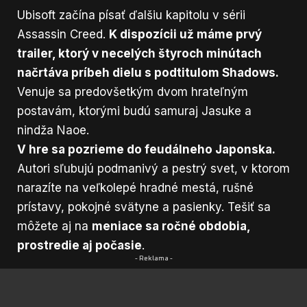
Ubisoft začína písať ďalšiu kapitolu v sérii
Assassin Creed.
K dispozícii už máme prvý
trailer, ktorý v necelých štyroch minútach
načrtáva príbeh dielu s podtitulom Shadows.
Venuje sa predovšetkým dvom hrateľným
postavám, ktorými budú samuraj Jasuke a
nindža Naoe.
V hre sa pozrieme do feudálneho Japonska.
Autori sľubujú podmanivý a pestrý svet, v ktorom
narazíte na veľkolepé hradné mestá, rušné
prístavy, pokojné svätyne a pasienky. Tešiť sa
môžete aj na
meniace sa ročné obdobia,
prostredie aj počasie
.
- Reklama -