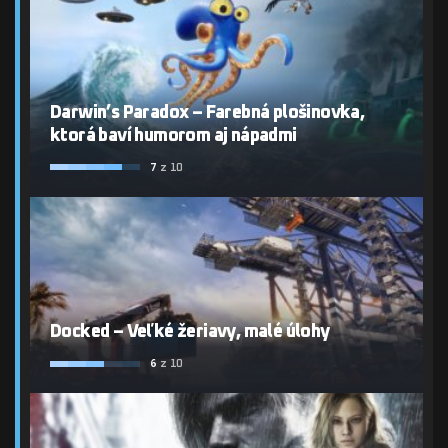
Darwin’s Paradox – Farebná plošinovka,
ktorá baví humorom aj nápadmi
7
z 10
Docked – Veľké žeriavy, malé úlohy
6
z 10