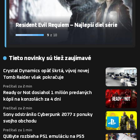
Resident Evil Requiem – Najlepší diel série
9
z 10
Tieto novinky sú tiež zaujímavé
Crystal Dynamics opäť škrtá, vývoj novej
Tomb Raider však pokračuje
Prečítaš za 2 min
Ready or Not dosiahol 1 milión predaných
kópií na konzolách za 4 dni
Prečítaš za 2 min
Sony odstránilo Cyberpunk 2077 z ponuky
svojho obchodu
Prečítaš za 1 min
QUByte rozbieha PS1 emuláciu na PS5