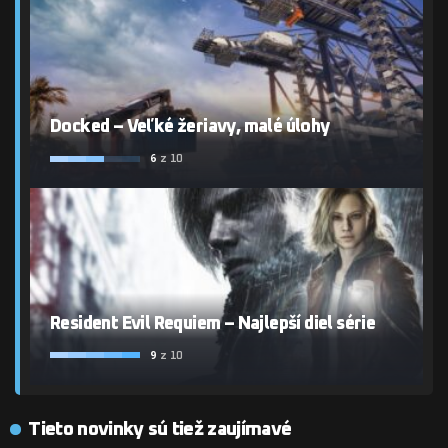
Docked – Veľké žeriavy, malé úlohy
6
z 10
Resident Evil Requiem – Najlepší diel série
9
z 10
Tieto novinky sú tiež zaujímavé