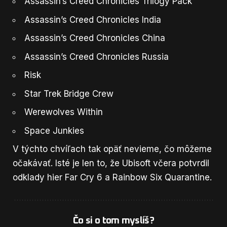
Assassin’s Creed Chronicles Trilogy Pack
Assassin’s Creed Chronicles India
Assassin’s Creed Chronicles China
Assassin’s Creed Chronicles Russia
Risk
Star Trek Bridge Crew
Werewolves Within
Space Junkies
V týchto chvíľach tak opäť nevieme, čo môžeme
očakávať. Isté je len to, že
Ubisoft včera potvrdil
odklady hier Far Cry 6 a Rainbow Six Quarantine
.
Čo si o tom myslíš?