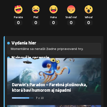
Paráda
Plač
Haha
Snáď nie!
Whoa!
0
0
0
0
0
Vydania hier
Momentálne sa nenašli žiadne pripravované hry.
Najnovšie recenzie
Darwin’s Paradox – Farebná plošinovka,
ktorá baví humorom aj nápadmi
7
z 10