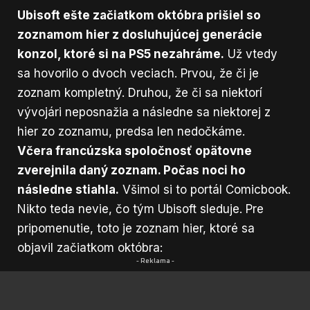
Ubisoft ešte začiatkom októbra prišiel so
zoznamom hier z dosluhujúcej generácie
konzol, ktoré si na PS5 nezahráme.
Už vtedy
sa hovorilo o dvoch veciach. Prvou, že či je
zoznam kompletný. Druhou, že či sa niektorí
vývojári neposnažia a následne sa niektorej z
hier zo zoznamu, predsa len nedočkáme.
Včera francúzska spoločnosť opätovne
zverejnila daný zoznam. Počas noci ho
následne stiahla.
Všimol si to portál
Comicbook
.
Nikto teda nevie, čo tým Ubisoft sleduje. Pre
pripomenutie, toto je zoznam hier, ktoré sa
objavil začiatkom októbra:
- Reklama -