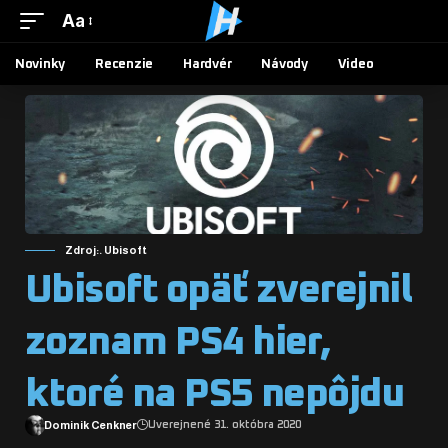
Aa
Novinky
Recenzie
Hardvér
Návody
Video
Zdroj:. Ubisoft
Ubisoft opäť zverejnil
zoznam PS4 hier,
ktoré na PS5 nepôjdu
Dominik Cenkner
Uverejnené 31. októbra 2020