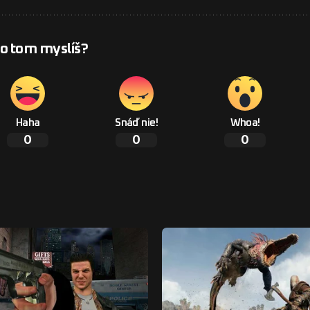
 o tom myslíš?
Haha
Snáď nie!
Whoa!
0
0
0