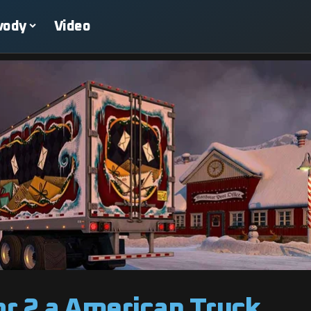
vody
Video
or 2 a American Truck