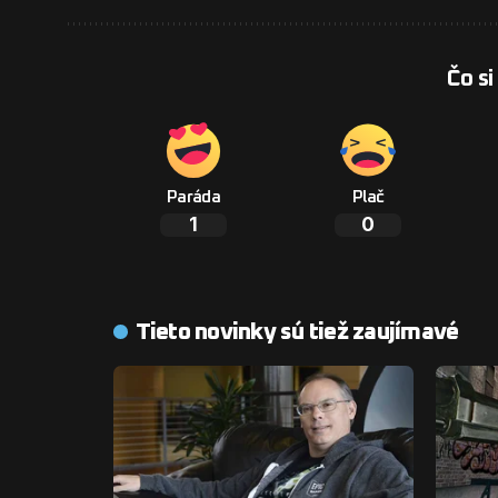
Čo si
Paráda
Plač
1
0
Tieto novinky sú tiež zaujímavé