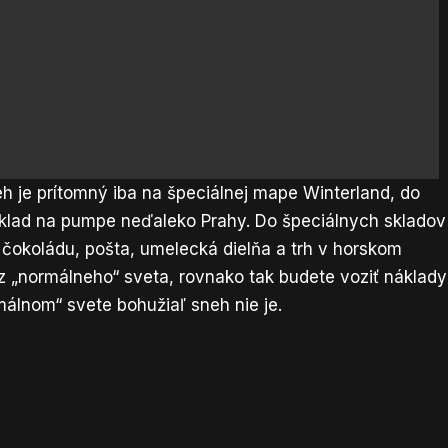
eh je prítomný iba na špeciálnej mape Winterland, do
ríklad na pumpe neďaleko Prahy. Do špeciálnych skladov
 čokoládu, pošta, umelecká dielňa a trh v horskom
z „normálneho“ sveta, rovnako tak budete voziť náklady
málnom“ svete bohužiaľ sneh nie je.