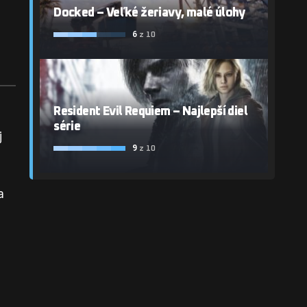
Docked – Veľké žeriavy, malé úlohy
6
z 10
Resident Evil Requiem – Najlepší diel
série
j
9
z 10
a