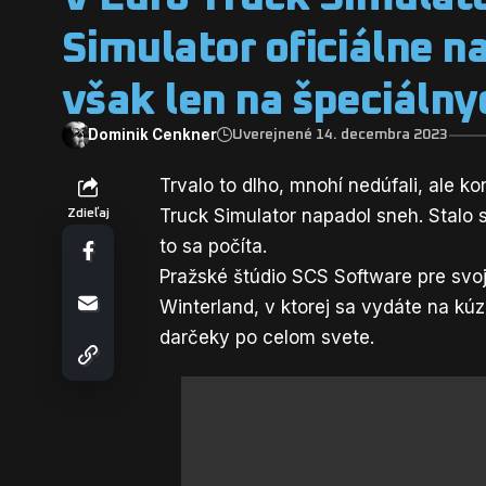
Simulator oficiálne n
však len na špeciáln
Dominik Cenkner
Uverejnené 14. decembra 2023
Trvalo to dlho, mnohí nedúfali, ale k
Truck Simulator napadol sneh. Stalo 
Zdieľaj
to sa počíta.
Pražské štúdio SCS Software pre svo
Winterland, v ktorej sa vydáte na k
darčeky po celom svete.