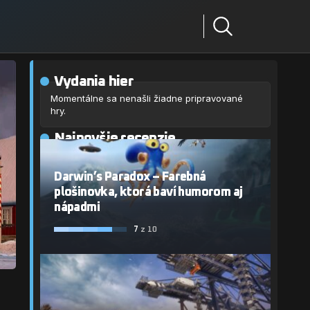
Vydania hier
Momentálne sa nenašli žiadne pripravované
hry.
Najnovšie recenzie
Darwin’s Paradox – Farebná
plošinovka, ktorá baví humorom aj
nápadmi
7
z 10