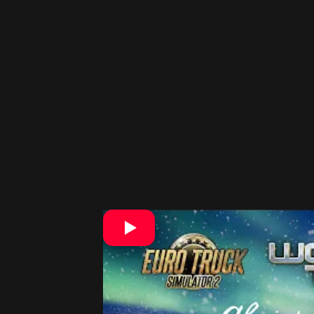
Sneh v tomto prípade nie je iba textú
kĺžete, do zákrut sa horšie zatáča. 
dočkáme snehu v týchto dvoch obľúbe
módov.
Pokiaľ sa zapojíte do vianočného ev