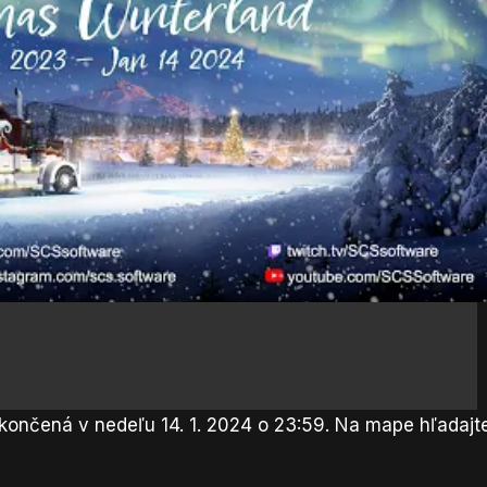
o za splnenie komunitných cieľov sú ďalšie špeciálne
tov do vašej kabíny. Postup komunity môžete sledovať
- Reklama -
končená v nedeľu 14. 1. 2024 o 23:59. Na mape hľadajt