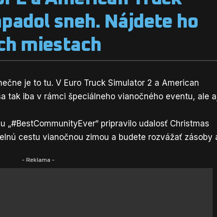
apadol sneh. Nájdete ho
ych miestach
onečne je to tu. V Euro Truck Simulator 2 a American
sa tak iba v rámci špeciálneho vianočného eventu, ale a
ju „#BestCommunityEver“ pripravilo udalosť Christmas
úzelnú cestu vianočnou zimou a budete rozvážať zásoby 
- Reklama -