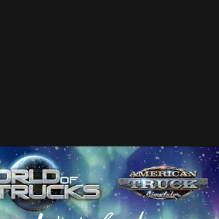
rou. S kamiónom sa ide horšie, pri brzdení pociťujete, že
Možno teda ide o predzvesť toho, že sa jedného dňa naoz
ných hrách. Zatiaľ je to možné iba prostredníctvom
entu, tak ako odmenu môžete získať špeciálny náter