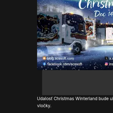
Winterland pre svoj kamión, zatiaľ č
odmeny, vrátane tematických predme
na World of Trucks.
Udalosť Christmas Winterland bude u
vločky.