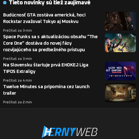
Tieto novinky sú tiež zaujímavé
Budúcnosť GTA zostáva americká, hoci
Rockstar zvažoval Tokyo aj Moskvu
Prečítaš za 3 min
Space Punks sa s aktualizáciou obsahu “The
Core One” dostáva do novej fázy
rozvíjajúceho sa predbežného prístupu
Prečítaš za 3 min
Na Slovensku štartuje prvá EHOKEJ Liga
TIPOS Extraligy
Prečítaš za 4 min
Twelve Minutes sa pripomína cez launch
trailer
Prečítaš za 2 min