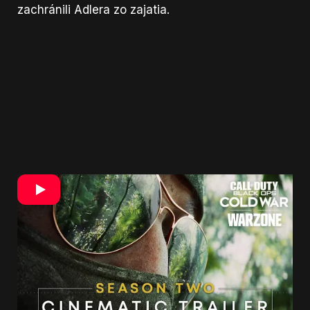
zachránili Adlera zo zajatia.
Na záver musíme spomenúť aj jednu zaujímavú
špekuláciu.
Šušká sa, že Call of Duty Warzone
má byť obohatený o zombie prvky.
Či sa ich
dočkáme ukáže len čas. Informácie priniesol
portál
VG 247
.