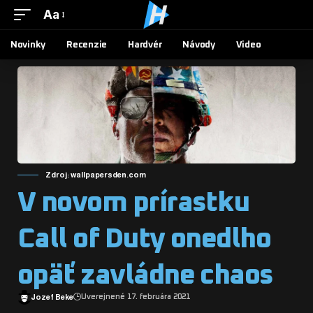
Aa
Novinky
Recenzie
Hardvér
Návody
Video
Zdroj: wallpapersden.com
V novom prírastku
Call of Duty onedlho
opäť zavládne chaos
Jozef Beke
Uverejnené 17. februára 2021