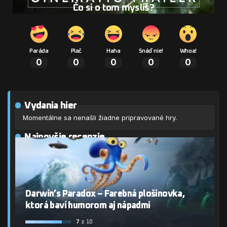
Čo si o tom myslíš?
Paráda
Plač
Haha
Snáď nie!
Whoa!
0
0
0
0
0
Vydania hier
Momentálne sa nenašli žiadne pripravované hry.
Najnovšie recenzie
Darwin’s Paradox – Farebná plošinovka,
ktorá baví humorom aj nápadmi
7
z 10