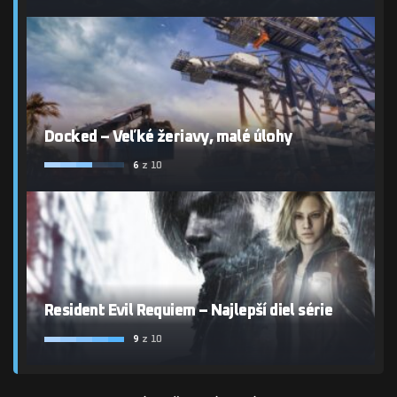
Docked – Veľké žeriavy, malé úlohy
6
z 10
Resident Evil Requiem – Najlepší diel série
9
z 10