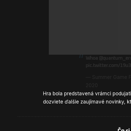
Whoa
@quantum_er
pic.twitter.com/19u
— Summer Game F
2020
Hra bola predstavená vrámci podujat
dozviete ďalšie zaujímavé novinky, kt
Čo si