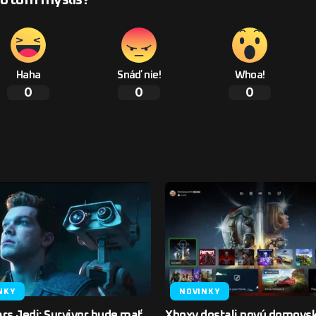
Haha
Snáď nie!
Whoa!
0
0
0
NKY
NOVINKY
rs Jedi: Survivor bude mať
Xboxy dostali novú domovs