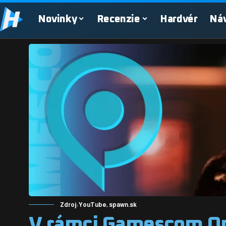
Novinky
Recenzie
Hardvér
Ná
Zdroj: YouTube, spawn.sk
V rámci Gamescom Op