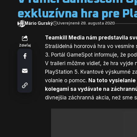
exkluzívna hra pre Pl
Mário Gurský
Uverejnené 28. augusta 2020
Teamkill Media nám predstavila sv
Strašidelná hororová hra vo vesmíre 
Zdieľaj
3.
Portál GameSpot informuje
, že pod
V traileri môžme vidieť, že hra vyjde
PlayStation 5. Kvantové výskumné za
volanie o pomoc.
Na toto vysielanie
kolegami sa vydávate na záchrannú
divnejšia záchranná akcia, než sme si