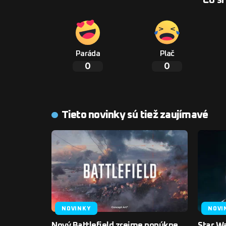
Paráda
Plač
0
0
Tieto novinky sú tiež zaujímavé
NOVINKY
NOVI
Nový Battlefield zrejme ponúkne
Star Wa