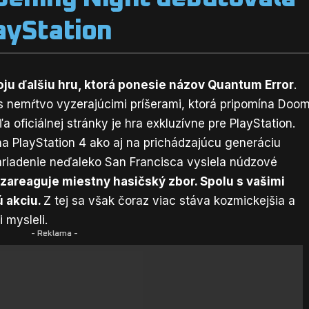
ayStation
oju ďalšiu hru, ktorá ponesie názov Quantum Error
.
s nemŕtvo vyzerajúcimi príšerami, ktorá pripomína Doo
ľa oficiálnej stránky je hra exkluzívne pre PlayStation.
 na PlayStation 4 ako aj na prichádzajúcu generáciu
riadenie neďaleko San Francisca vysiela núdzové
 zareaguje miestny hasičský zbor. Spolu s vašimi
 akciu.
Z tej sa však čoraz viac stáva kozmickejšia a
 mysleli.
- Reklama -