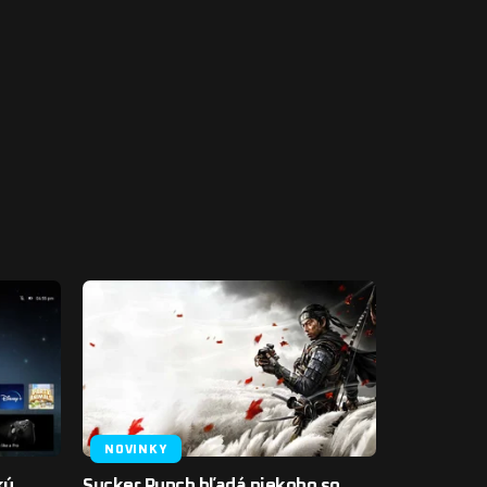
NOVINKY
kú
Sucker Punch hľadá niekoho so