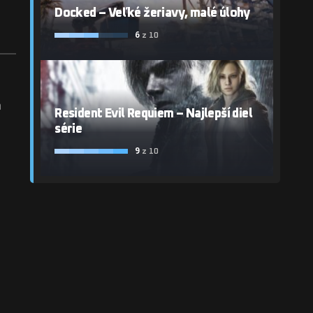
Docked – Veľké žeriavy, malé úlohy
6
z 10
m
Resident Evil Requiem – Najlepší diel
série
9
z 10