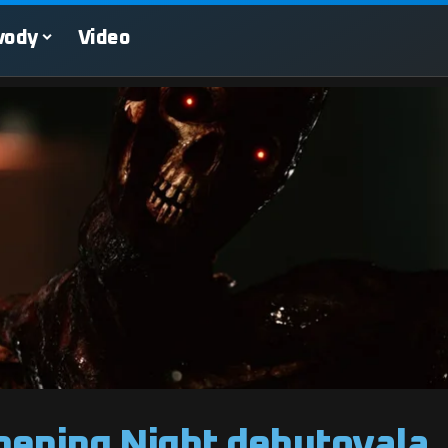
vody
Video
ening Night debutovala