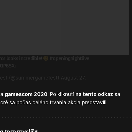
ror
looks incredible!
#openingnightlive
3OP6SXj
est (@summergamefest)
August 27,
ia
gamescom 2020
. Po kliknutí
na tento odkaz
sa
oré sa počas celého trvania akcia predstavili.
 o tom myslíš?