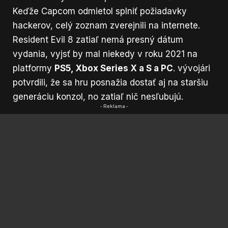
Keďže Capcom odmietol splniť požiadavky
hackerov, celý zoznam zverejnili na internete.
Resident Evil 8 zatiaľ nemá presný dátum
vydania, vyjsť by mal niekedy v roku 2021 na
platformy
PS5, Xbox Series X a S a PC
. vývojári
potvrdili, že sa hru posnažia dostať aj na staršiu
generáciu konzol, no zatiaľ nič nesľubujú.
- Reklama -