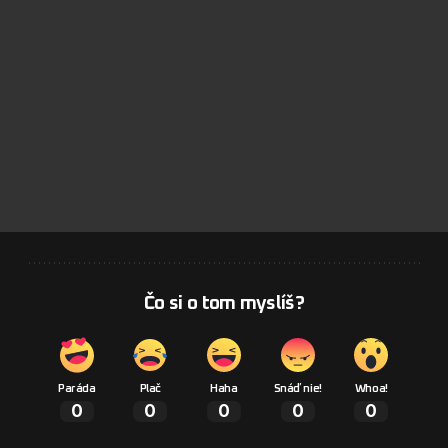
Čo si o tom myslíš?
Paráda
Plač
Haha
Snáď nie!
Whoa!
0
0
0
0
0