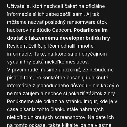
Užívatelia, ktorí nechceli čakať na oficiálne
informácie si ich zabezpečili sami. Aj tak
môžeme nazvať posledný ransomware útok
hackerov na štúdio Capcom.
Podarilo sa im
dostať k takzvanému developer buildu hry
Resident Evil 8, pričom odhalili mnohé
informácie. Také, na ktoré sa pri obyčajnom
vydaní hry čaká niekoľko mesiacov.
V prvom rade musíme upozorniť, že nebudeme
písať o tom, čo konkrétne obsahujú uniknuté
informácie z jednoduchého dôvodu – nie každý o
ne má záujem a nechce si pokaziť zážitok z hry.
Ponúkneme ale odkaz na stránku Imgur, kde je v
čase písania tohto článku stále nahraných
niekoľko uniknutých screenshotov. Nájdete ich
na tomto odkaze
, takže klikajte iba na vlastné