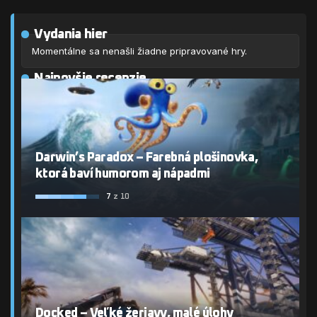
Vydania hier
Momentálne sa nenašli žiadne pripravované hry.
Najnovšie recenzie
Darwin’s Paradox – Farebná plošinovka,
ktorá baví humorom aj nápadmi
7
z 10
Docked – Veľké žeriavy, malé úlohy