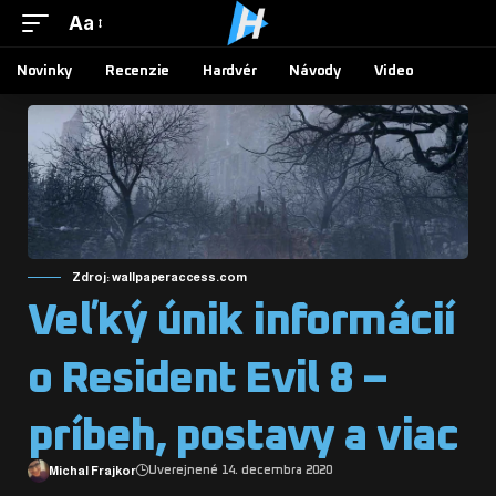
Aa
Novinky
Recenzie
Hardvér
Návody
Video
Zdroj: wallpaperaccess.com
Veľký únik informácií
o Resident Evil 8 –
príbeh, postavy a viac
Michal Frajkor
Uverejnené 14. decembra 2020