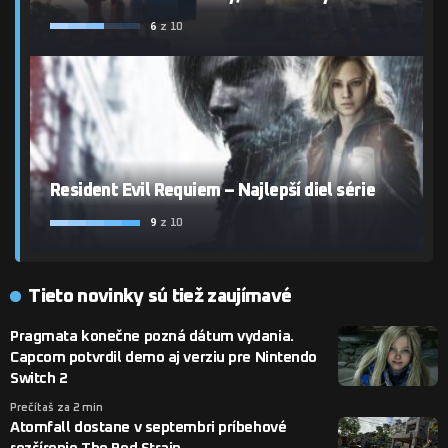
6
z 10
Resident Evil Requiem – Najlepší diel série
9
z 10
Tieto novinky sú tiež zaujímavé
Pragmata konečne pozná dátum vydania.
Capcom potvrdil demo aj verziu pre Nintendo
Switch 2
Prečítaš za 2 min
Atomfall dostane v septembri príbehové