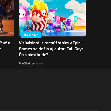
NOVINKY
2 už o
V súvislosti s prepúšťaním v Epic
e
Games sa riešia aj autori Fall Guys.
Čo s nimi bude?
Prečítaš za 1 min