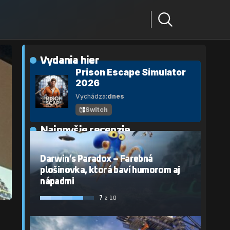
Vydania hier
Prison Escape Simulator
2026
Vychádza:
dnes
Switch
Najnovšie recenzie
Darwin’s Paradox – Farebná
plošinovka, ktorá baví humorom aj
nápadmi
7
z 10