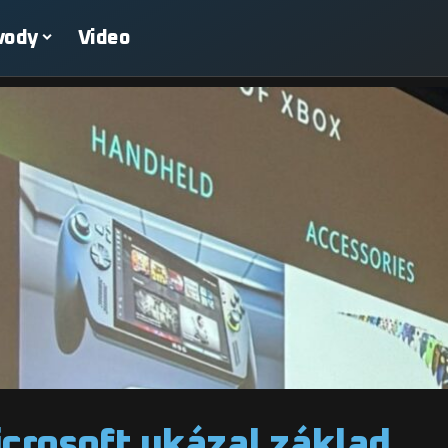
vody
Video
icrosoft ukázal základ