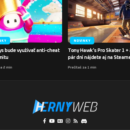
NKY
NOVINKY
ys bude využívať anti-cheat
Tony Hawk’s Pro Skater 1 + 
nitu
pár dní nájdete aj na Steam
za 2 min
Prečítaš za 1 min