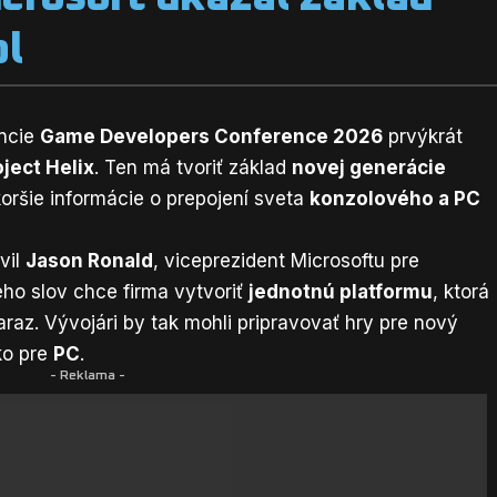
ol
ncie
Game Developers Conference 2026
prvýkrát
ject Helix
. Ten má tvoriť základ
novej generácie
koršie informácie o prepojení sveta
konzolového a PC
vil
Jason Ronald
, viceprezident Microsoftu pre
eho slov chce firma vytvoriť
jednotnú platformu
, ktorá
naraz. Vývojári by tak mohli pripravovať hry pre nový
ko pre
PC
.
- Reklama -