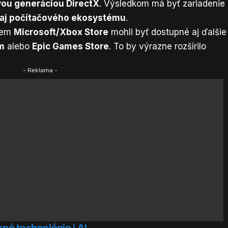
ou generáciou DirectX
. Výsledkom má byť zariadenie
aj počítačového ekosystému
.
krem
Microsoft/Xbox Store
mohli byť dostupné aj ďalšie
m
alebo
Epic Games Store
. To by výrazne rozšírilo
- Reklama -