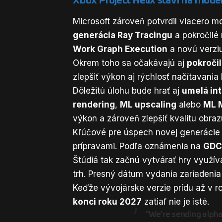
Xbox Project Helix staví na moder
Microsoft zároveň potvrdil viacero m
generácia Ray Tracingu
a pokročilé 
Work Graph Execution
a novú verzi
Okrem toho sa očakávajú aj
pokroči
zlepšiť výkon aj rýchlosť načítavania 
Dôležitú úlohu bude hrať aj
umelá int
rendering
,
ML upscaling
alebo
ML 
výkon a zároveň zlepšiť kvalitu obraz
Kľúčové pre úspech novej generáci
prípravami. Podľa oznámenia na
GDC
Štúdiá tak začnú vytvárať hry využí
trh. Presný dátum vydania zariadenia
Keďže vývojárske verzie prídu až v 
konci roku 2027
zatiaľ nie je isté.
"We're sending alpha 