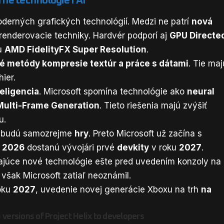
né technológie i AI
oderných grafických technológií. Medzi ne patrí
nová
renderovacie techniky. Hardvér podporí aj
GPU Directe
u
AMD FidelityFX Super Resolution
.
lé metódy kompresie textúr a práce s dátami
. Tie maj
hier.
eligencia
. Microsoft spomína technológie ako
neural
Multi-Frame Generation
. Tieto riešenia majú zvýšiť
u.
e budú samozrejme
hry
. Preto Microsoft už začína s
 2026
dostanú vývojári prvé
devkity
v roku
2027
.
vajúce nové technológie ešte pred uvedením konzoly na
 však Microsoft zatiaľ neoznámil.
roku
2027
, uvedenie novej generácie Xboxu na trh
na
versions of Project Helix to developers