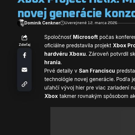
novej generácie konz
Dominik Cenkner
Uverejnené 12. marca 2026
Spoločnosť
Microsoft
počas konfere
oficiálne predstavila projekt
Xbox Pro
Zdieľaj
hardvéru Xboxu
. Zároveň potvrdil s
hrania
.
Prvé detaily v
San Franciscu
predsta
technológie novej generácie. Podľa j
uľahčí vývoj hier pre viac zariadení 
Xbox
takmer rovnakým spôsobom a