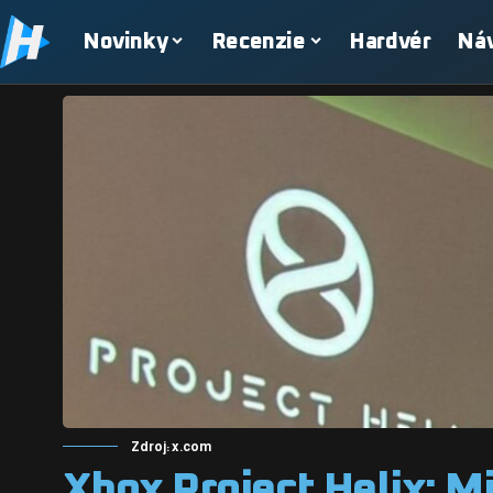
Novinky
Recenzie
Hardvér
Ná
Zdroj: x.com
Xbox Project Helix: M