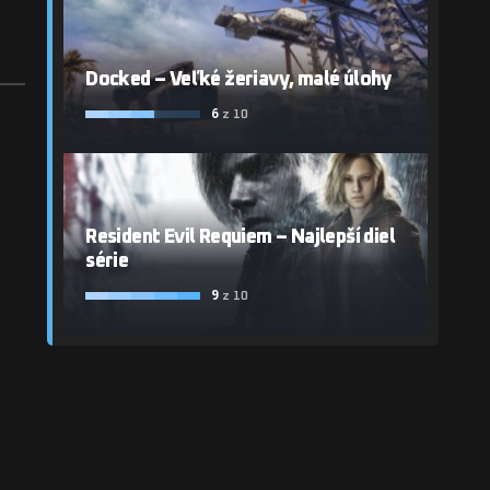
Docked – Veľké žeriavy, malé úlohy
6
z 10
Resident Evil Requiem – Najlepší diel
série
9
z 10