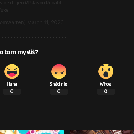
ays next-gen VP Jason Ronald
Wuxv
tomwarren)
March 11, 2026
 o tom myslíš?
Haha
Snáď nie!
Whoa!
0
0
0