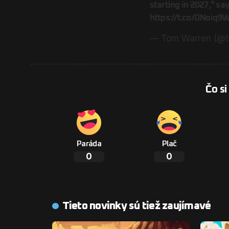
starting in 2027," s
https://t.co/ONoiq9
— Tom Warren (@
Čo si
Paráda
Plač
0
0
Tieto novinky sú tiež zaujímavé