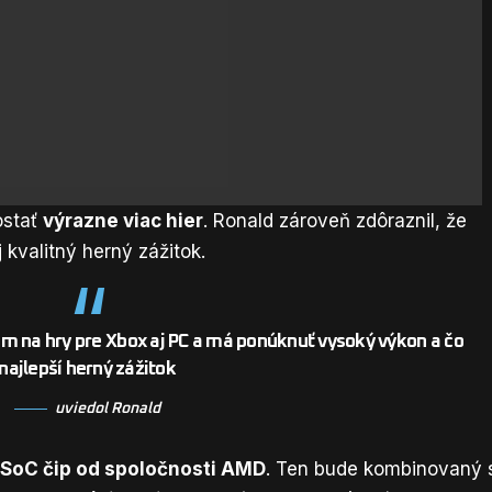
ostať
výrazne viac hier
. Ronald zároveň zdôraznil, že
 kvalitný herný zážitok.
om na hry pre
Xbox aj PC
a má ponúknuť vysoký výkon a čo
najlepší herný zážitok
uviedol Ronald
 SoC čip od spoločnosti AMD
. Ten bude kombinovaný 