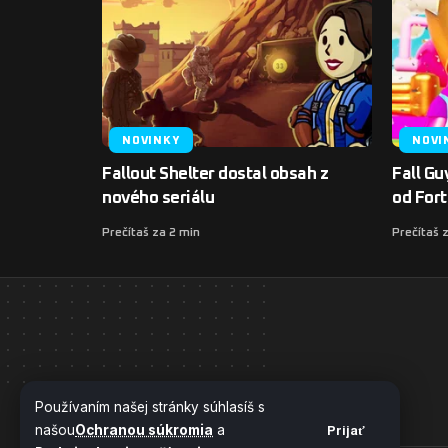
NOVINKY
NOVI
Fallout Shelter dostal obsah z
Fall Gu
nového seriálu
od Fort
Prečítaš za 2 min
Prečítaš 
Používaním našej stránky súhlasíš s
našou
Ochranou súkromia
a
Prijať