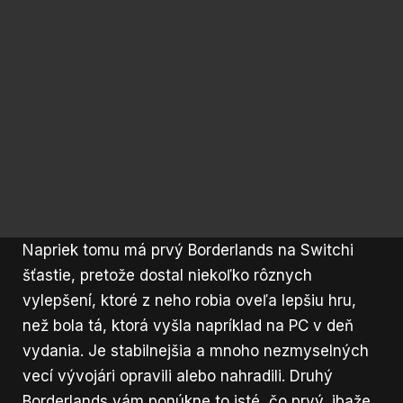
Napriek tomu má prvý Borderlands na Switchi
šťastie, pretože dostal niekoľko rôznych
vylepšení, ktoré z neho robia oveľa lepšiu hru,
než bola tá, ktorá vyšla napríklad na PC v deň
vydania. Je stabilnejšia a mnoho nezmyselných
vecí vývojári opravili alebo nahradili. Druhý
Borderlands vám ponúkne to isté, čo prvý, ibaže