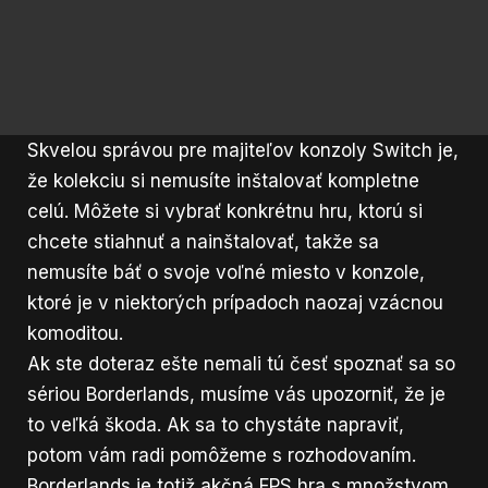
Skvelou správou pre majiteľov konzoly Switch je,
že kolekciu si nemusíte inštalovať kompletne
celú. Môžete si vybrať konkrétnu hru, ktorú si
chcete stiahnuť a nainštalovať, takže sa
nemusíte báť o svoje voľné miesto v konzole,
ktoré je v niektorých prípadoch naozaj vzácnou
komoditou.
Ak ste doteraz ešte nemali tú česť spoznať sa so
sériou Borderlands, musíme vás upozorniť, že je
to veľká škoda. Ak sa to chystáte napraviť,
potom vám radi pomôžeme s rozhodovaním.
Borderlands je totiž akčná FPS hra s množstvom