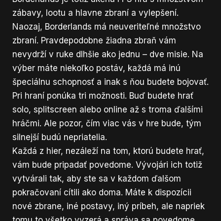
zábavy, lootu a hlavne zbraní a vylepšení.
Naozaj, Borderlands má neuveriteľné množstvo
zbraní. Pravdepodobne žiadna zbraň vám
nevydrží v ruke dlhšie ako jednu – dve misie. Na
výber máte niekoľko postáv, každá má inú
špeciálnu schopnosť a inak s ňou budete bojovať.
Pri hraní ponúka tri možnosti. Buď budete hrať
solo, splitscreen alebo online až s troma ďalšími
hráčmi. Ale pozor, čím viac vás v hre bude, tým
silnejší budú nepriatelia.
Každá z hier, nezáleží na tom, ktorú budete hrať,
vám bude pripadať povedome. Vývojári ich totiž
vytvárali tak, aby ste sa v každom ďalšom
pokračovaní cítili ako doma. Máte k dispozícii
nové zbrane, iné postavy, iný príbeh, ale napriek
tomu to všetko vyzerá a správa sa povedome.