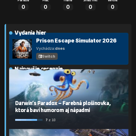
Paráda
Plač
Haha
Snáď nie!
Whoa!
0
0
0
0
0
Vydania hier
Prison Escape Simulator 2026
Vychádza:
dnes
Switch
Najnovšie recenzie
Darwin’s Paradox – Farebná plošinovka,
ktorá baví humorom aj nápadmi
7
z 10