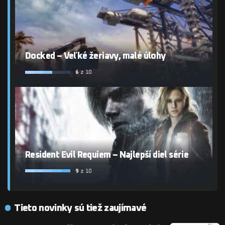
Docked – Veľké žeriavy, malé úlohy
6
z 10
Resident Evil Requiem – Najlepší diel série
9
z 10
Tieto novinky sú tiež zaujímavé