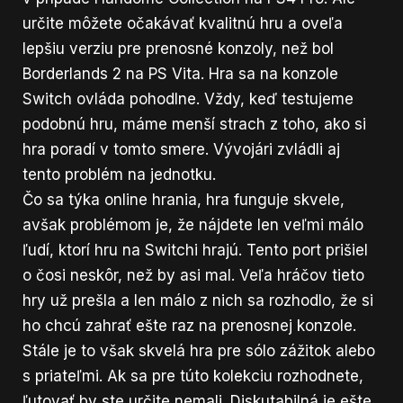
určite môžete očakávať kvalitnú hru a oveľa
lepšiu verziu pre prenosné konzoly, než bol
Borderlands 2 na PS Vita. Hra sa na konzole
Switch ovláda pohodlne. Vždy, keď testujeme
podobnú hru, máme menší strach z toho, ako si
hra poradí v tomto smere. Vývojári zvládli aj
tento problém na jednotku.
Čo sa týka online hrania, hra funguje skvele,
avšak problémom je, že nájdete len veľmi málo
ľudí, ktorí hru na Switchi hrajú. Tento port prišiel
o čosi neskôr, než by asi mal. Veľa hráčov tieto
hry už prešla a len málo z nich sa rozhodlo, že si
ho chcú zahrať ešte raz na prenosnej konzole.
Stále je to však skvelá hra pre sólo zážitok alebo
s priateľmi. Ak sa pre túto kolekciu rozhodnete,
ľutovať by ste určite nemali. Diskutabilná je ešte