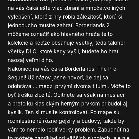
na vás čaká ešte viac zbraní a množstvo iných
vylepšení, ktoré z hry robia záležitosť, ktorú si
jednoducho musíte zahrať. Borderlands 2
môžeme označiť ako hlavného hráča tejto
kolekcie a keďže obsahuje všetky, teda takmer
všetky DLC, ktoré kedy vyšli, budete ho hrať
naozaj veľmi dlho.
Nakoniec na vás čaká Borderlands: The Pre-
Sequel! Už názov jasne hovorí, že dej sa
odohráva … medzi prvými dvoma titulmi. Môže to
byť trošku zložité. Ocitnete sa však na mesiaci
a preto ku klasickým herným prvkom pribudol aj
kyslík. Ten si musíte kontrolovať. Po mape sú
rozmiestnené rôzne gejzíry a budovy, takže by
vám to nemalo robiť veľký problém. Zabudnúť na
to môžete napríklad pri väčších súbojoch, ale nie