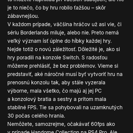
je to niečo, čo by hru robilo ťažšou – skôr
zábavnejšou.
V každom prípade, väčšina hráčov už asi vie, či
sériu Borderlands miluje, alebo nie. Preto nemá
veľký význam ísť úplne do hĺbky každej hry.
Nejde totiž o novú záležitosť. Dôležité je, ako si
hry poradili na konzole Switch. S radosťou
môžeme prehlásiť, že bez problémov. Vieme si
predstaviť, aké náročné musí byť vytvoriť hru na
prenosnú konzolu tak, aby stále vyzerala
výborne, mala všetko, čo majú aj jej PC
a konzolový bratia a sestry a pritom mala
stabilné FPS. Tie sa pohybovali na uzamknutých
30 počas celého hrania.
Nemôžete, samozrejme, očakávať 60fps ako
v prípade Handome Collection na PS4 Pro. Ale