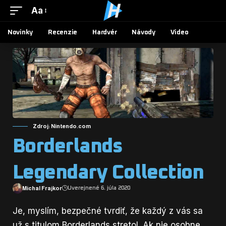
Aa
Novinky
Recenzie
Hardvér
Návody
Video
Zdroj: Nintendo.com
Borderlands
Legendary Collection
Michal Frajkor
Uverejnené 6. júla 2020
Je, myslím, bezpečné tvrdiť, že každý z vás sa
už s titulom Borderlands stretol. Ak nie osobne,