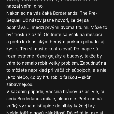
naozaj veľmi dlho.
Nakoniec na vás čaká Borderlands: The Pre-
Sequel! Už názov jasne hovorí, že dej sa
odohráva … medzi prvými dvoma titulmi. Môže to
byť trošku zložité. Ocitnete sa však na mesiaci
a preto ku klasickým herným prvkom pribudol aj
kyslík. Ten si musíte kontrolovať. Po mape sú
rozmiestnené rôzne gejzíry a budovy, takže by
vám to nemalo robiť veľký problém. Zabudnúť na
to môžete napríklad pri väčších súbojoch, ale nie
je to niečo, čo by hru robilo ťažšou – skôr
zábavnejšou.
V každom prípade, väčšina hráčov už asi vie, či
sériu Borderlands miluje, alebo nie. Preto nemá
veľký význam ísť úplne do hĺbky každej hry.
Nejde totiž o novú záležitosť. Dôležité je, ako si