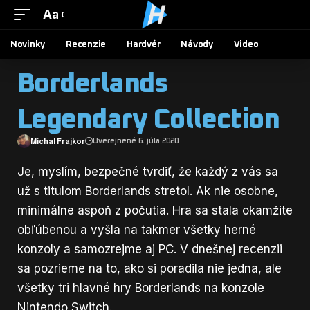
Aa
Novinky
Recenzie
Hardvér
Návody
Video
Borderlands
Legendary Collection
Michal Frajkor
Uverejnené 6. júla 2020
Je, myslím, bezpečné tvrdiť, že každý z vás sa
už s titulom Borderlands stretol. Ak nie osobne,
minimálne aspoň z počutia. Hra sa stala okamžite
obľúbenou a vyšla na takmer všetky herné
konzoly a samozrejme aj PC. V dnešnej recenzii
sa pozrieme na to, ako si poradila nie jedna, ale
všetky tri hlavné hry Borderlands na konzole
Nintendo Switch.