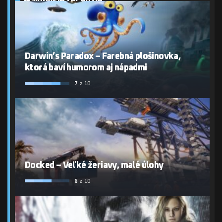
Najnovšie recenzie
Darwin’s Paradox – Farebná plošinovka,
ktorá baví humorom aj nápadmi
7
z 10
Docked – Veľké žeriavy, malé úlohy
6
z 10