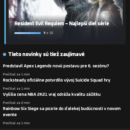
Resident Evil Requiem – Najlepší diel série
9
z 10
Tieto novinky sú tiež zaujímavé
Predstavil Apex Legends novú postavu pre 6. sezónu?
Prečítaš za 1 min
Rocksteady oficiálne potvrdilo vývoj Suicide Squad hry
Prečítaš za 1 min
Vyššia cena NBA 2K21 vraj odráža kvalitu zážitku
Prečítaš za 2 min
Rainbow Six Siege sa pozrie do ďalekej budúcnosti v novom
evente
Prečítaš za 1 min