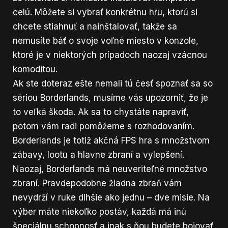
celú. Môžete si vybrať konkrétnu hru, ktorú si
chcete stiahnuť a nainštalovať, takže sa
nemusíte báť o svoje voľné miesto v konzole,
ktoré je v niektorých prípadoch naozaj vzácnou
komoditou.
Ak ste doteraz ešte nemali tú česť spoznať sa so
sériou Borderlands, musíme vás upozorniť, že je
to veľká škoda. Ak sa to chystáte napraviť,
potom vám radi pomôžeme s rozhodovaním.
Borderlands je totiž akčná FPS hra s množstvom
zábavy, lootu a hlavne zbraní a vylepšení.
Naozaj, Borderlands má neuveriteľné množstvo
zbraní. Pravdepodobne žiadna zbraň vám
nevydrží v ruke dlhšie ako jednu – dve misie. Na
výber máte niekoľko postáv, každá má inú
špeciálnu schopnosť a inak s ňou budete bojovať.