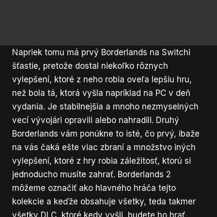
Napriek tomu má prvý Borderlands na Switchi
šťastie, pretože dostal niekoľko rôznych
vylepšení, ktoré z neho robia oveľa lepšiu hru,
než bola tá, ktorá vyšla napríklad na PC v deň
vydania. Je stabilnejšia a mnoho nezmyselných
vecí vývojári opravili alebo nahradili. Druhý
Borderlands vám ponúkne to isté, čo prvý, ibaže
na vás čaká ešte viac zbraní a množstvo iných
vylepšení, ktoré z hry robia záležitosť, ktorú si
jednoducho musíte zahrať. Borderlands 2
môžeme označiť ako hlavného hráča tejto
kolekcie a keďže obsahuje všetky, teda takmer
všetky DLC, ktoré kedy vyšli, budete ho hrať