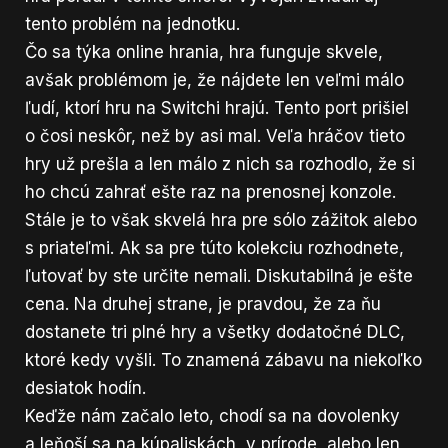
tento problém na jednotku.
Čo sa týka online hrania, hra funguje skvele,
avšak problémom je, že nájdete len veľmi málo
ľudí, ktorí hru na Switchi hrajú. Tento port prišiel
o čosi neskôr, než by asi mal. Veľa hráčov tieto
hry už prešla a len málo z nich sa rozhodlo, že si
ho chcú zahrať ešte raz na prenosnej konzole.
Stále je to však skvelá hra pre sólo zážitok alebo
s priateľmi. Ak sa pre túto kolekciu rozhodnete,
ľutovať by ste určite nemali. Diskutabilná je ešte
cena. Na druhej strane, je pravdou, že za ňu
dostanete tri plné hry a všetky dodatočné DLC,
ktoré kedy vyšli. To znamená zábavu na niekoľko
desiatok hodín.
Keďže nám začalo leto, chodí sa na dovolenky
a leňoší sa na kúpaliskách, v prírode, alebo len