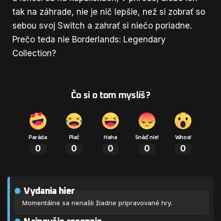
tak na záhrade, nie je nič lepšie, než si zobrať so
sebou svoj Switch a zahrať si niečo poriadne.
Prečo teda nie Borderlands: Legendary
Collection?
Čo si o tom myslíš?
Paráda
Plač
Haha
Snáď nie!
Whoa!
0
0
0
0
0
Vydania hier
Momentálne sa nenašli žiadne pripravované hry.