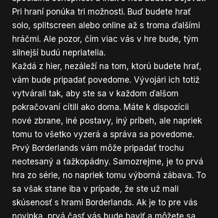
Pri hraní ponúka tri možnosti. Buď budete hrať
solo, splitscreen alebo online až s troma ďalšími
hráčmi. Ale pozor, čím viac vás v hre bude, tým
silnejší budú nepriatelia.
Každá z hier, nezáleží na tom, ktorú budete hrať,
vám bude pripadať povedome. Vývojári ich totiž
vytvárali tak, aby ste sa v každom ďalšom
pokračovaní cítili ako doma. Máte k dispozícii
nové zbrane, iné postavy, iný príbeh, ale napriek
tomu to všetko vyzerá a správa sa povedome.
Prvý Borderlands vám môže pripadať trochu
neotesaný a ťažkopádny. Samozrejme, je to prvá
hra zo série, no napriek tomu výborná zábava. To
sa však stane iba v prípade, že ste už mali
skúsenosť s hrami Borderlands. Ak je to pre vás
novinka, prvá časť vás bude baviť a môžete sa