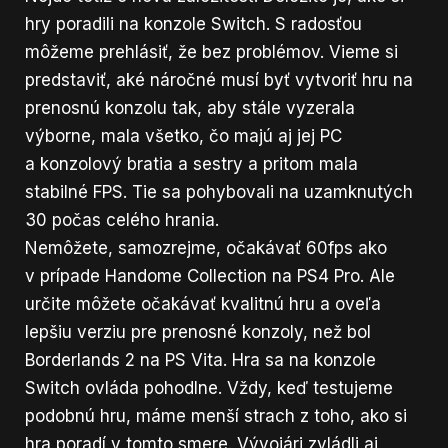
hry poradili na konzole Switch. S radosťou
môžeme prehlásiť, že bez problémov. Vieme si
predstaviť, aké náročné musí byť vytvoriť hru na
prenosnú konzolu tak, aby stále vyzerala
výborne, mala všetko, čo majú aj jej PC
a konzolový bratia a sestry a pritom mala
stabilné FPS. Tie sa pohybovali na uzamknutých
30 počas celého hrania.
Nemôžete, samozrejme, očakávať 60fps ako
v prípade Handome Collection na PS4 Pro. Ale
určite môžete očakávať kvalitnú hru a oveľa
lepšiu verziu pre prenosné konzoly, než bol
Borderlands 2 na PS Vita. Hra sa na konzole
Switch ovláda pohodlne. Vždy, keď testujeme
podobnú hru, máme menší strach z toho, ako si
hra poradí v tomto smere. Vývojári zvládli aj