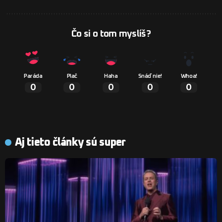
Čo si o tom myslíš?
Paráda
Plač
Haha
Snáď nie!
Whoa!
0
0
0
0
0
Aj tieto články sú super