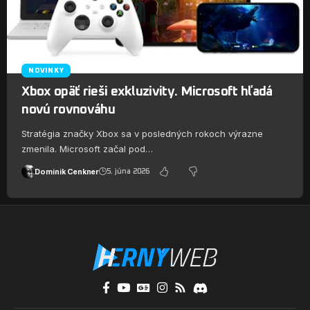
NOVINKY
Xbox opäť rieši exkluzivity. Microsoft hľadá
novú rovnováhu
Stratégia značky Xbox sa v posledných rokoch výrazne
zmenila. Microsoft začal pod…
Dominik Cenkner
5. júna 2026