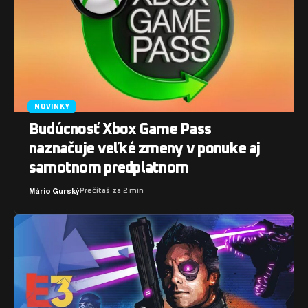
NOVINKY
Budúcnosť Xbox Game Pass
naznačuje veľké zmeny v ponuke aj
samotnom predplatnom
Mário Gurský
Prečítaš za 2 min