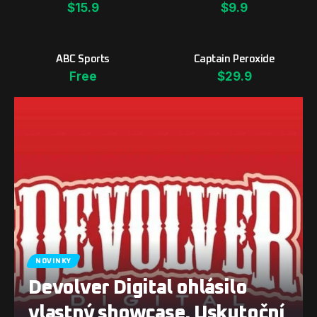
$15.9
$9.9
ABC Sports
Captain Peroxide
Free
$29.9
NOVINKY
Devolver Digital ohlásilo
vlastný showcase. Uskutoční