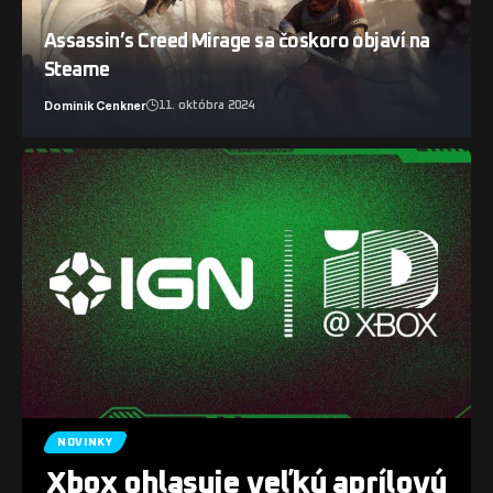
Assassin’s Creed Mirage sa čoskoro objaví na
Steame
Dominik Cenkner
11. októbra 2024
NOVINKY
Xbox ohlasuje veľkú aprílovú