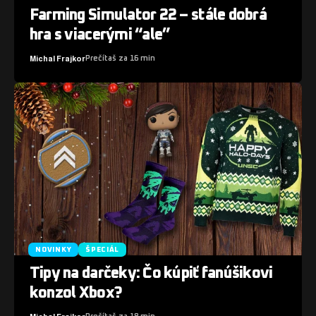
Farming Simulator 22 – stále dobrá
hra s viacerými “ale”
Michal Frajkor
Prečítaš za 16 min
NOVINKY
ŠPECIÁL
Tipy na darčeky: Čo kúpiť fanúšikovi
konzol Xbox?