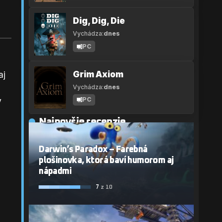
Dig, Dig, Die
Vychádza:
dnes
PC
Grim Axiom
aj
Vychádza:
dnes
PC
V
Najnovšie recenzie
Darwin’s Paradox – Farebná
plošinovka, ktorá baví humorom aj
nápadmi
7
z 10