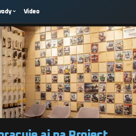
vody
Video
racuje aj na Project