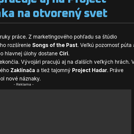
áka na otvorený svet
ruky práce. Z marketingového pohľadu sa štúdio
ho rozšírenie
Songs of the Past
. Veľkú pozornosť púta 
do hlavnej úlohy dostane
Ciri
.
končia. Vývojári pracujú aj na ďalších veľkých hrách. 
vého
Zaklínača
a tiež tajomný
Project Hadar
. Práve
sol nové náznaky.
- Reklama -