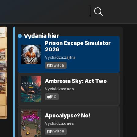
Vydania hier
Prison Escape Simulator
2026
Vychádza:
zajtra
Switch
Ambrosia Sky: Act Two
Vychádza:
dnes
PC
Apocalypse? No!
Vychádza:
dnes
Switch