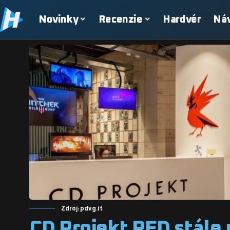
Novinky
Recenzie
Hardvér
Ná
Zdroj: pdvg.it
CD Projekt RED stále p