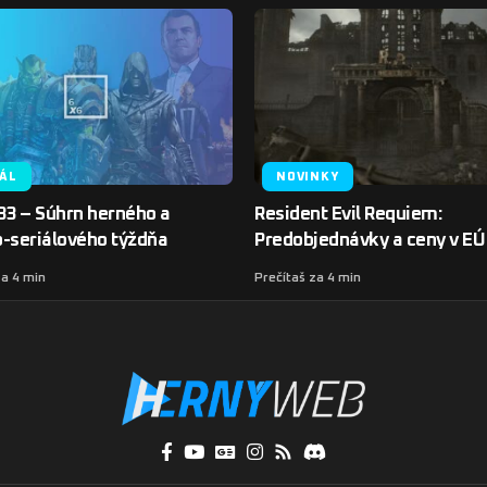
IÁL
NOVINKY
33 – Súhrn herného a
Resident Evil Requiem:
o-seriálového týždňa
Predobjednávky a ceny v EÚ
za 4 min
Prečítaš za 4 min