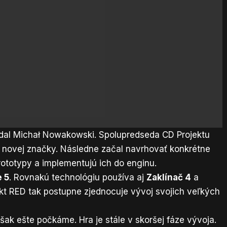
idal Michał Nowakowski. Spolupredseda CD Projektu
dy novej značky. Následne začal navrhovať konkrétne
prototypy a implementujú ich do enginu.
e 5
. Rovnakú technológiu používa aj
Zaklínač 4
a
ekt RED tak postupne zjednocuje vývoj svojich veľkých
však ešte počkáme. Hra je stále v skoršej fáze vývoja.