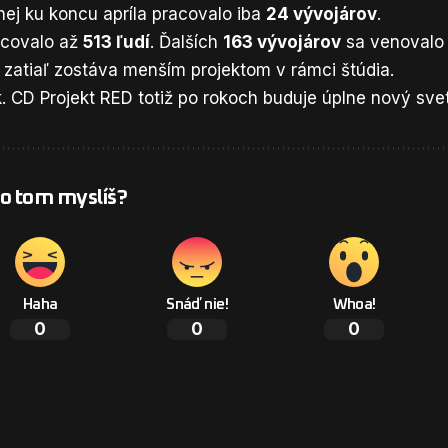
nej ku koncu apríla pracovalo iba
24 vývojárov
.
covalo až
513 ľudí
. Ďalších
163 vývojárov
sa venovalo
a zatiaľ zostáva menším projektom v rámci štúdia.
. CD Projekt RED totiž po rokoch buduje úplne nový svet
 o tom myslíš?
Haha
Snáď nie!
Whoa!
0
0
0