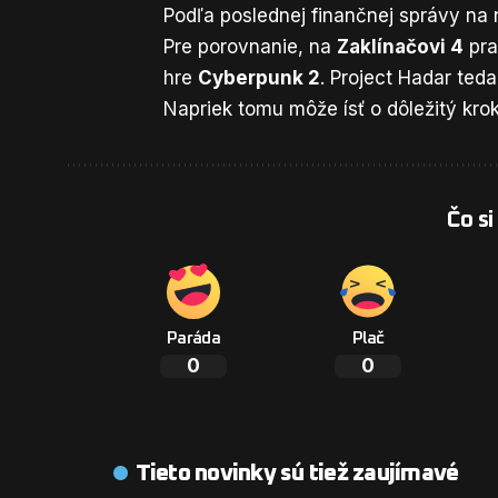
Podľa poslednej finančnej správy na 
Pre porovnanie, na
Zaklínačovi 4
pra
hre
Cyberpunk 2
. Project Hadar ted
Napriek tomu môže ísť o dôležitý krok
Čo si
Paráda
Plač
0
0
Tieto novinky sú tiež zaujímavé