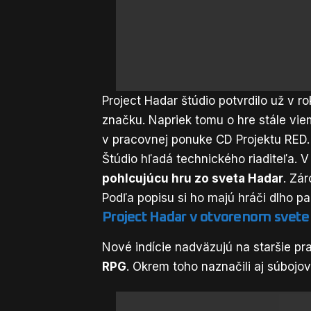
Project Hadar štúdio potvrdilo už v 
značku. Napriek tomu o hre stále vie
v pracovnej ponuke CD Projektu RED.
Štúdio hľadá technického riaditeľa. 
pohlcujúcu hru zo sveta Hadar
. Zá
Podľa popisu si ho majú hráči dlho p
Project Hadar v otvorenom svete
Nové indície nadväzujú na staršie p
RPG
. Okrem toho naznačili aj súboj