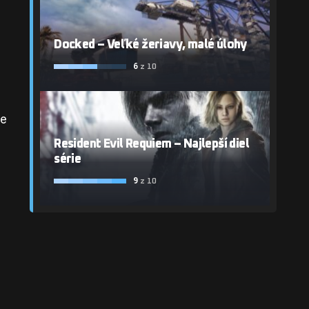
Docked – Veľké žeriavy, malé úlohy
6
z 10
ie
Resident Evil Requiem – Najlepší diel
série
9
z 10
a