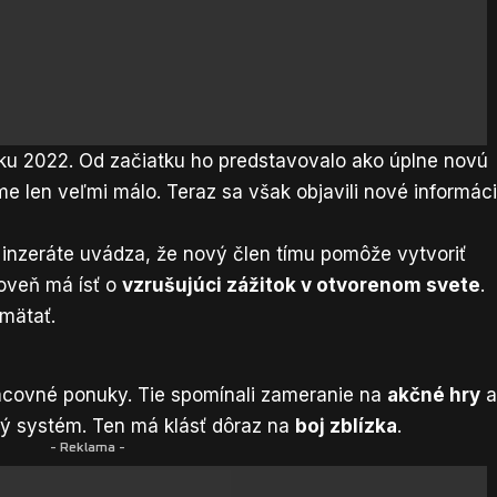
roku 2022. Od začiatku ho predstavovalo ako úplne novú
me len veľmi málo. Teraz sa však objavili nové informác
V inzeráte uvádza, že nový člen tímu pomôže vytvoriť
roveň má ísť o
vzrušujúci zážitok v otvorenom svete
.
amätať.
racovné ponuky. Tie spomínali zameranie na
akčné hry
ový systém. Ten má klásť dôraz na
boj zblízka
.
- Reklama -