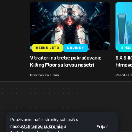
HERNÉ LETO
NOVINKY
ŠPEC
V traileri na tretie pokračovanie
6 X 6 #
Killing Floor sa krvou nešetrí
filmov
Prečítaš za 1 min
Prečítaš 
Používaním našej stránky súhlasíš s
našou
Ochranou súkromia
a
Prijať