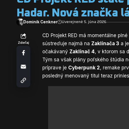
Hadar. Nová značka l
Dominik Cenkner
Uverejnené 5. júna 2026
CD Projekt RED má momentálne plné 
sústreďuje najmä na
Zaklínača 3
a je
Zdieľaj
očakávaný
Zaklínač 4
, v ktorom sa 
Tým sa však plány poľského štúdia ne
príprave je
Cyberpunk 2
, remake pr
posledný menovaný titul teraz prinie