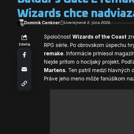
Wizards chce nadviaz
Dominik Cenkner
Uverejnené 2. júna 2026
Spoločnosť
Wizards of the Coast
zre
RPG série. Po obrovskom úspechu h
Zdieľaj
remake
. Informácie priniesol magaz
Nejde pritom o hocijaký projekt. Podľ
Martens
. Ten patril medzi hlavných
Práve jeho meno môže fanúšikom nazn