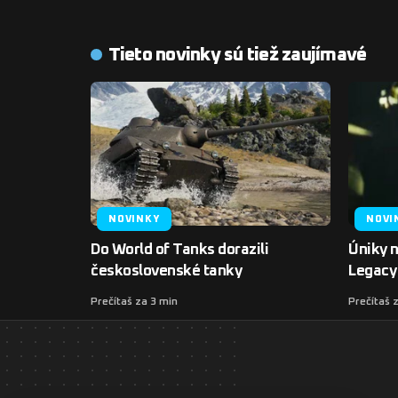
Tieto novinky sú tiež zaujímavé
NOVINKY
NOVI
Do World of Tanks dorazili
Úniky 
československé tanky
Legacy 
Prečítaš za 3 min
Prečítaš 