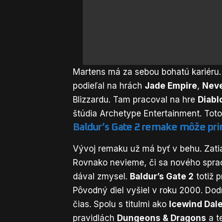
Martens má za sebou bohatú kariéru. 
podieľal na hrách
Jade Empire
,
Neve
Blizzardu. Tam pracoval na hre
Diablo
štúdia Archetype Entertainment. Toto
Baldur’s Gate 2 remake môže pri
Vývoj remaku už má byť v behu. Zatiaľ
Rovnako nevieme, či sa nového spraco
dával zmysel.
Baldur’s Gate 2
totiž p
Pôvodný diel vyšiel v roku 2000. Do
čias. Spolu s titulmi ako
Icewind Dal
pravidlách
Dungeons & Dragons
a t