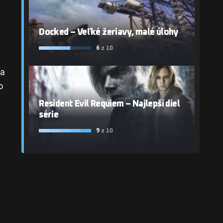
Docked – Veľké žeriavy, malé úlohy
6
z 10
sa
o
Resident Evil Requiem – Najlepší diel
série
9
z 10