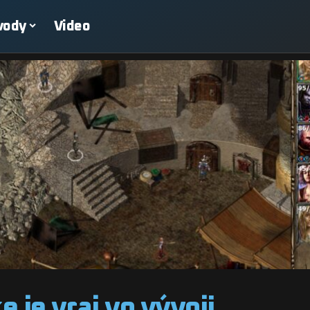
vody
Video
 je vraj vo vývoji.