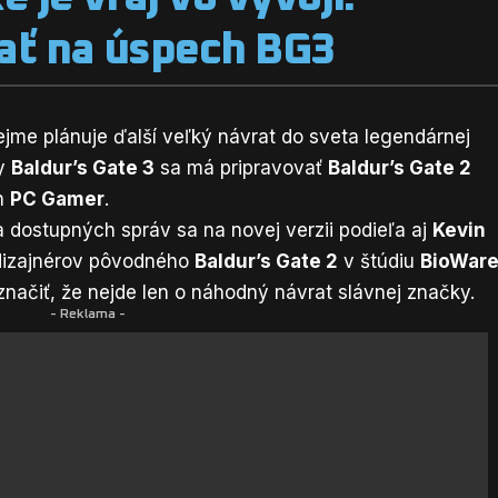
ať na úspech BG3
jme plánuje ďalší veľký návrat do sveta legendárnej
ry
Baldur’s Gate 3
sa má pripravovať
Baldur’s Gate 2
ín
PC Gamer
.
a dostupných správ sa na novej verzii podieľa aj
Kevin
 dizajnérov pôvodného
Baldur’s Gate 2
v štúdiu
BioWar
ačiť, že nejde len o náhodný návrat slávnej značky.
- Reklama -