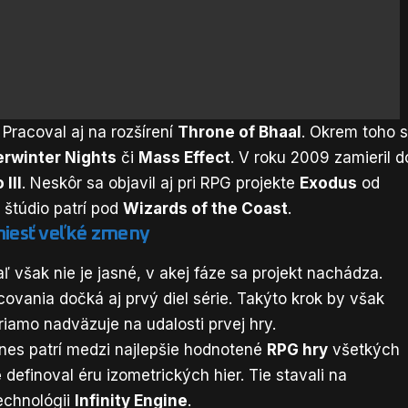
Pracoval aj na rozšírení
Throne of Bhaal
. Okrem toho 
rwinter Nights
či
Mass Effect
. V roku 2009 zamieril d
 III
. Neskôr sa objavil aj pri RPG projekte
Exodus
od
 štúdio patrí pod
Wizards of the Coast
.
niesť veľké zmeny
 však nie je jasné, v akej fáze sa projekt nachádza.
vania dočká aj prvý diel série. Takýto krok by však
riamo nadväzuje na udalosti prvej hry.
dnes patrí medzi najlepšie hodnotené
RPG hry
všetkých
e
definoval éru izometrických hier. Tie stavali na
echnológii
Infinity Engine
.