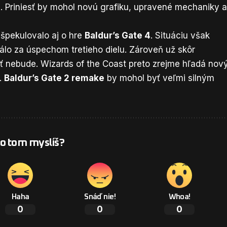
. Priniesť by mohol novú grafiku, upravené mechaniky 
špekulovalo aj o hre
Baldur’s Gate 4
. Situáciu však
tálo za úspechom tretieho dielu. Zároveň už skôr
ť nebude. Wizards of the Coast preto zrejme hľadá nov
.
Baldur’s Gate 2 remake
by mohol byť veľmi silným
 o tom myslíš?
Haha
Snáď nie!
Whoa!
0
0
0