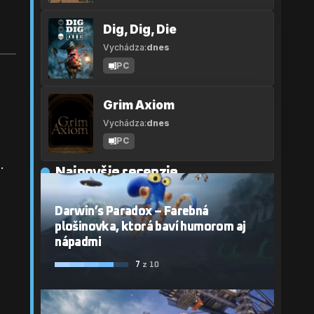
Dig, Dig, Die
Vychádza:
dnes
PC
Grim Axiom
Vychádza:
dnes
PC
e
.
Najnovšie recenzie
Darwin’s Paradox – Farebná
plošinovka, ktorá baví humorom aj
nápadmi
7
z 10