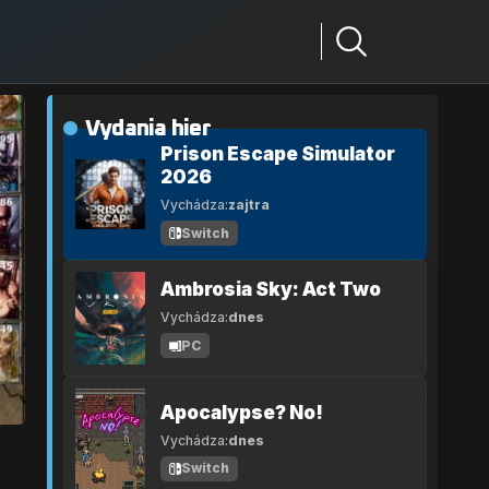
Vydania hier
Prison Escape Simulator
2026
Vychádza:
zajtra
Switch
Ambrosia Sky: Act Two
Vychádza:
dnes
PC
Apocalypse? No!
Vychádza:
dnes
Switch