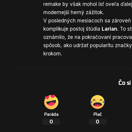
remake by však mohol ísť oveľa ďalej
modernejší herný zážitok.
V posledných mesiacoch sa zároveň 
komplikuje postoj štúdia
Larian
. To s
oznámilo, že na pokračovaní pracova
spôsob, ako udržať popularitu značky
krokom.
Čo si
Paráda
Plač
0
0