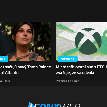
NKY
NOVINKY
naznačujú nový Tomb Raider:
Microsoft vyhral súd s FTC.
of Atlantis
zvažuje, že sa odvolá
za 2 min
Prečítaš za 1 min