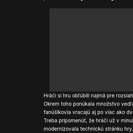
Hráči si hru obľúbili najmä pre rozsia
Okrem toho ponúkala množstvo vedľajš
fanúšikovia vracajú aj po viac ako d
Treba pripomenúť, že hráči už v minul
modernizovala technickú stránku hry