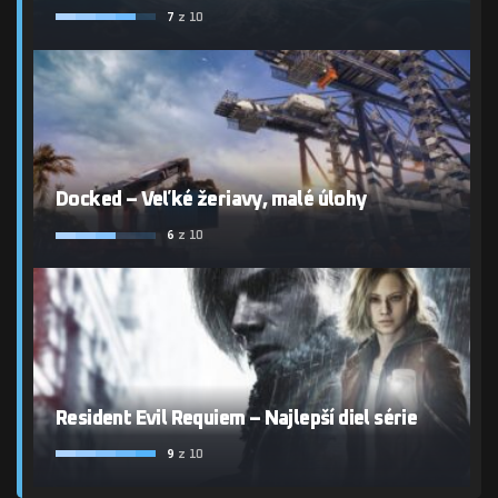
7
z 10
Docked – Veľké žeriavy, malé úlohy
6
z 10
Resident Evil Requiem – Najlepší diel série
9
z 10