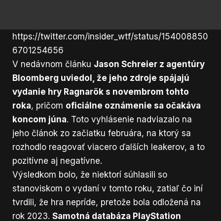
https://twitter.com/insider_wtf/status/154008850
6701254656
V nedávnom článku
Jason Schreier z agentúry
Bloomberg uviedol, že jeho zdroje spájajú
vydanie hry Ragnarök s novembrom tohto
roka
, pričom
oficiálne oznámenie sa očakáva
koncom júna
. Toto vyhlásenie nadviazalo na
jeho článok zo začiatku februára, na ktorý sa
rozhodlo reagovať viacero ďalších leakerov, a to
pozitívne aj negatívne.
Výsledkom bolo, že niektorí súhlasili so
stanoviskom o vydaní v tomto roku, zatiaľ čo iní
tvrdili, že hra nepríde, pretože bola odložená na
rok 2023.
Samotná databáza PlayStation