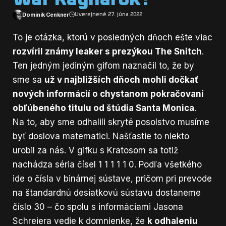
Dominik Cenkner
Uverejnené 27. júna 2022
To je otázka, ktorú v posledných dňoch ešte viac
rozvíril známy leaker s prezýkou The Snitch
.
Ten jedným jediným gifom naznačil to, že by
sme sa
už v najbližších dňoch mohli dočkať
nových informácií o chystanom pokračovaní
obľúbeného titulu od štúdia Santa Monica
.
Na to, aby sme odhalili skryté posolstvo musíme
byť doslova matematici. Našťastie to niekto
urobil za nás. V gifku s Kratosom sa totiž
nachádza séria čísel 1 1 1 1 1 0. Podľa všetkého
ide o čísla v binárnej sústave, pričom pri prevode
na štandardnú desiatkovú sústavu dostaneme
číslo 30 – čo spolu s informáciami Jasona
Schreiera vedie k domnienke, že
k odhaleniu