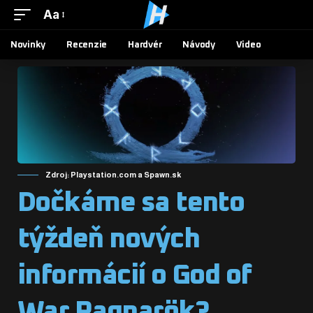
Aa
Novinky
Recenzie
Hardvér
Návody
Video
Zdroj: Playstation.com a Spawn.sk
Dočkáme sa tento
týždeň nových
informácií o God of
War Ragnarök?