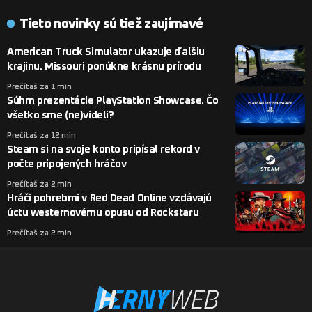
Tieto novinky sú tiež zaujímavé
American Truck Simulator ukazuje ďalšiu
krajinu. Missouri ponúkne krásnu prírodu
Prečítaš za 1 min
Súhrn prezentácie PlayStation Showcase. Čo
všetko sme (ne)videli?
Prečítaš za 12 min
Steam si na svoje konto pripísal rekord v
počte pripojených hráčov
Prečítaš za 2 min
Hráči pohrebmi v Red Dead Online vzdávajú
úctu westernovému opusu od Rockstaru
Prečítaš za 2 min