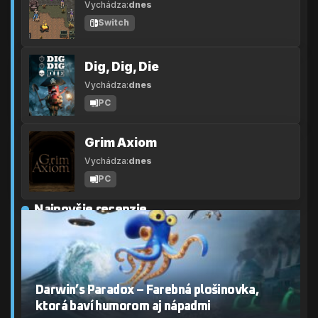
Vychádza:
dnes
Switch
Dig, Dig, Die
Vychádza:
dnes
PC
Grim Axiom
Vychádza:
dnes
PC
Najnovšie recenzie
Darwin’s Paradox – Farebná plošinovka,
ktorá baví humorom aj nápadmi