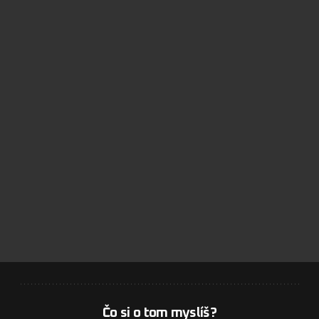
Čo si o tom myslíš?