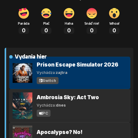
Paráda
Plač
Haha
Snáď nie!
Whoa!
0
0
0
0
0
Vydania hier
Prison Escape Simulator 2026
Vychádza:
zajtra
Switch
Ambrosia Sky: Act Two
Vychádza:
dnes
PC
Apocalypse? No!