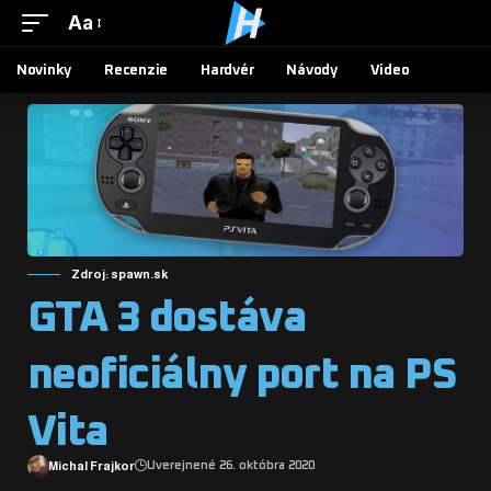
Aa
Novinky
Recenzie
Hardvér
Návody
Video
Zdroj: spawn.sk
GTA 3 dostáva
neoficiálny port na PS
Vita
Michal Frajkor
Uverejnené 26. októbra 2020