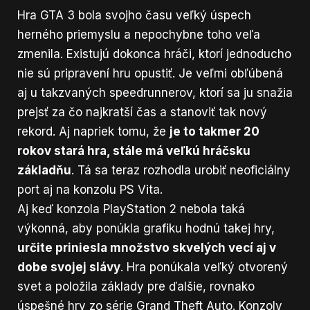
Hra GTA 3 bola svojho času veľký úspech
herného priemyslu a nepochybne toho veľa
zmenila. Existujú dokonca hráči, ktorí jednoducho
nie sú pripravení hru opustiť. Je veľmi obľúbená
aj u takzvaných speedrunnerov, ktorí sa ju snažia
prejsť za čo najkratší čas a stanoviť tak nový
rekord. Aj napriek tomu, že
je to takmer 20
rokov stará hra, stále má veľkú hráčsku
základňu
. Tá sa teraz rozhodla urobiť neoficiálny
port aj na konzolu PS Vita.
Aj keď konzola PlayStation 2 nebola taká
výkonná, aby ponúkla grafiku hodnú takej hry,
určite priniesla množstvo skvelých vecí aj v
dobe svojej slávy
. Hra ponúkala veľký otvorený
svet a položila základy pre ďalšie, rovnako
úspešné hry zo série Grand Theft Auto. Konzoly