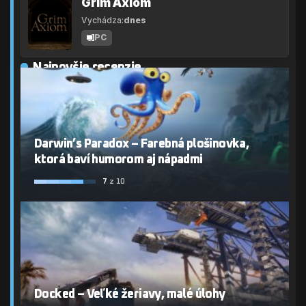
Grim Axiom
Vychádza:
dnes
PC
Najnovšie recenzie
Darwin’s Paradox – Farebná plošinovka,
ktorá baví humorom aj nápadmi
7
z 10
Docked – Veľké žeriavy, malé úlohy