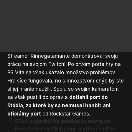
Streamer
Rinnegatamante
demonštroval svoju
prácu na svojom Twitchi. Po prvom porte hry na
PS Vita sa však ukázalo množstvo problémov.
Hra síce fungovala, no s množstvom chýb by ste
si jej hranie neužili. Spolu so svojim kamarátom
sa však pustili do opráv a
dotiahli port do
štádia, za ktoré by sa nemusel hanbiť ani
oficiálny port
od Rockstar Games.
GTA III on psvita? It's possible! Awesome job
from the re3 modding group, and the co-effort