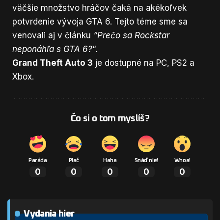
väčšie množstvo hráčov čaká na akékoľvek
potvrdenie vývoja GTA 6. Tejto téme sme sa
venovali aj v článku
“Prečo sa Rockstar
neponáhľa s GTA 6?
“.
Grand Theft Auto 3
je dostupné na PC, PS2 a
Xbox.
Čo si o tom myslíš?
Paráda
Plač
Haha
Snáď nie!
Whoa!
0
0
0
0
0
Vydania hier