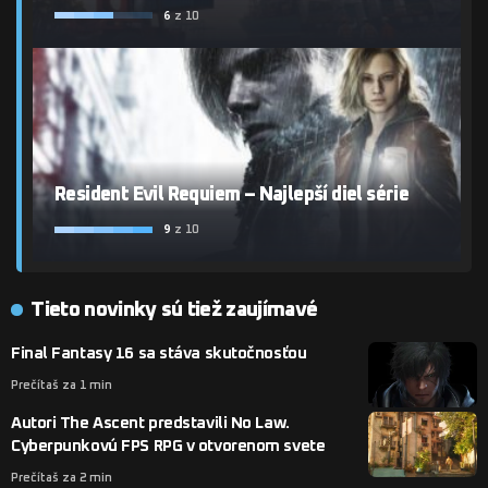
6
z 10
Resident Evil Requiem – Najlepší diel série
9
z 10
Tieto novinky sú tiež zaujímavé
Final Fantasy 16 sa stáva skutočnosťou
Prečítaš za 1 min
Autori The Ascent predstavili No Law.
Cyberpunkovú FPS RPG v otvorenom svete
Prečítaš za 2 min