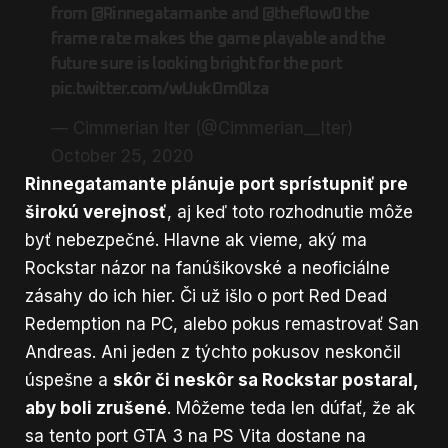
from
@Rinnegatamante
and
@theflow0
the
frame rate makes the game playable and the
future sure is looking bright for the port
pic.twitter.com/wUukOm0lza
— Cimmerian Iter (@Cimmerian__Iter)
October 25, 2020
Rinnegatamante plánuje port sprístupniť pre
širokú verejnosť
, aj keď toto rozhodnutie môže
byť nebezpečné. Hlavne ak vieme, aký ma
Rockstar názor na fanúšikovské a neoficiálne
zásahy do ich hier. Či už išlo o port Red Dead
Redemption na PC, alebo pokus remastrovať San
Andreas. Ani jeden z týchto pokusov neskončil
úspešne a
skôr či neskôr sa Rockstar postaral,
aby boli zrušené
. Môžeme teda len dúfať, že ak
sa tento port GTA 3 na PS Vita dostane na