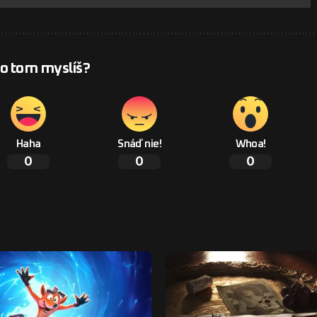
 o tom myslíš?
Haha
Snáď nie!
Whoa!
0
0
0