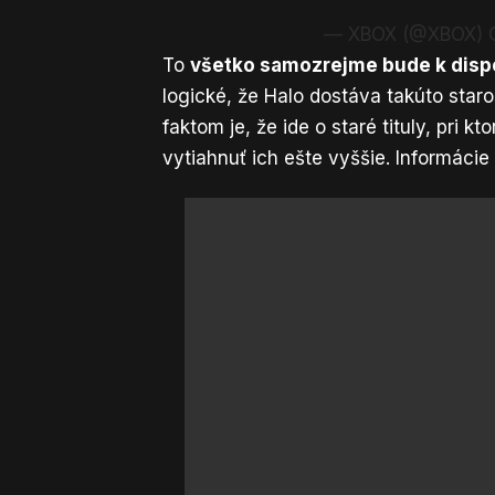
— XBOX (@XBOX)
To
všetko samozrejme bude k dispo
logické, že Halo dostáva takúto staro
faktom je, že ide o staré tituly, pr
vytiahnuť ich ešte vyššie. Informácie 