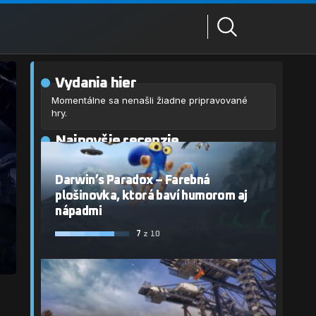
Vydania hier
Momentálne sa nenašli žiadne pripravované
hry.
Najnovšie recenzie
Darwin’s Paradox – Farebná
plošinovka, ktorá baví humorom aj
nápadmi
7
z 10