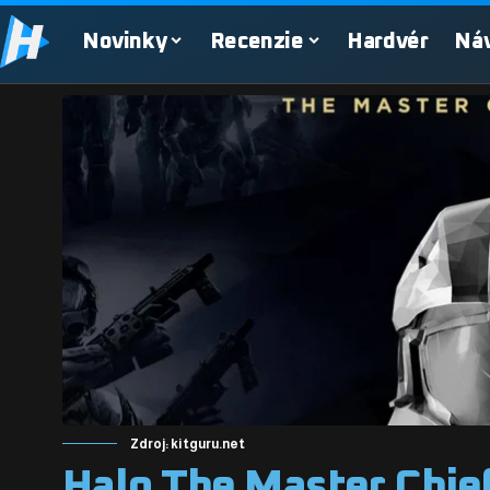
Novinky
Recenzie
Hardvér
Ná
Zdroj: kitguru.net
Halo The Master Chief