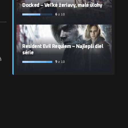
Docked – Veľké žeriavy, malé úlohy
6
z 10
Resident Evil Requiem – Najlepší diel
série
ň
9
z 10