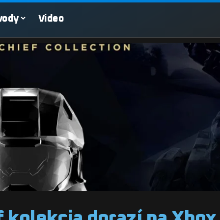
vody
Video
 kolekcia dorazí na Xbox