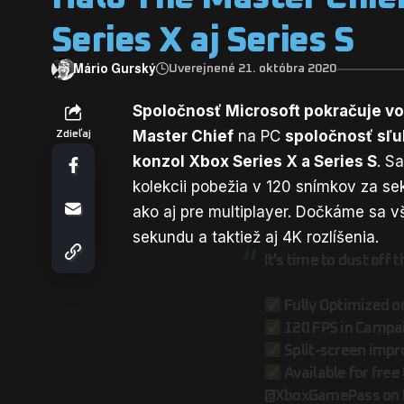
Series X aj Series S
Mário Gurský
Uverejnené 21. októbra 2020
Spoločnosť Microsoft pokračuje vo
Master Chief
na PC
spoločnosť sľub
Zdieľaj
konzol Xbox Series X a Series S
. S
kolekcii pobežia v 120 snímkov za se
ako aj pre multiplayer. Dočkáme sa vš
sekundu a taktiež aj 4K rozlíšenia.
It's time to dust off t
Fully Optimized on
120 FPS in Campai
Split-screen impr
Available for free
@XboxGamePass
on