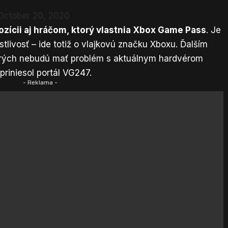
October 20, 2020
zícii aj hráčom, ktorý vlastnia Xbox Game Pass
. Je
stlivosť – ide totiž o vlajkovú značku Xboxu. Ďalším
i ktorých nebudú mať problém s aktuálnym hardvérom
priniesol portál
VG247
.
- Reklama -