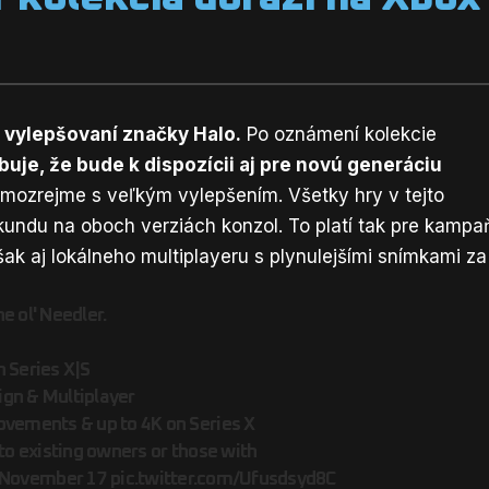
 vylepšovaní značky Halo.
Po oznámení kolekcie
uje, že bude k dispozícii aj pre novú generáciu
amozrejme s veľkým vylepšením. Všetky hry v tejto
kundu na oboch verziách konzol. To platí tak pre kampa
ak aj lokálneho multiplayeru s plynulejšími snímkami za
he ol' Needler.
 Series X|S
gn & Multiplayer
ovements & up to 4K on Series X
 to existing owners or those with
 November 17
pic.twitter.com/Ufusdsyd8C