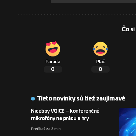
Čo si
Paráda
Plač
0
0
Tieto novinky sú tiež zaujímavé
Niceboy VOICE – konferenčné
mikrofóny na prácu a hry
Prečítaš za 2 min