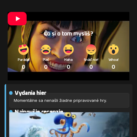
Čo si o tom myslíš?
Paráda
Plač
Haha
Snáď nie!
Whoa!
0
0
0
0
0
Vydania hier
Momentálne sa nenašli žiadne pripravované hry.
Najnovšie recenzie