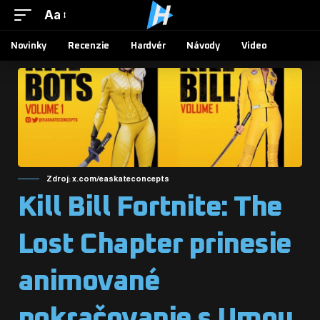
Aa
Novinky
Recenzie
Hardvér
Návody
Video
Zdroj: x.com/easkateconcepts
Kill Bill Fortnite: The
Lost Chapter prinesie
animované
pokračovanie s Umou