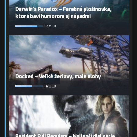
Darwin’s Paradox – Farebná plošinovka,
ktorá baví humorom aj nápadmi
7
z 10
Docked – Veľké žeriavy, malé úlohy
6
z 10
Resident Evil Requiem – Najlepší diel série