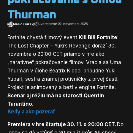
Thurman
Mário Gurský
Uverejnené 27. novembra 2025
Fortnite chystá filmový event
Kill Bill Fortnite
:
The Lost Chapter – Yuki’s Revenge dorazí 30.
novembra o 20:00 CET priamo v hre ako
„naratívne“ pokračovanie filmov. Vracia sa Uma
Thurman v úlohe Beatrix Kiddo, pribudne Yuki
Yubari, sestra známej protivníčky z prvej časti.
Projekt je animovaný a beží v engine Fortnite.
Scenár aj réžiu má na starosti Quentin
Tarantino.
Kedy a ako pozerať
Premiéra v hre štartuje 30. 11. o 20:00 CET.
Do
lobby sa dá vstúpiť o 30 minút skôr. Ak chceš