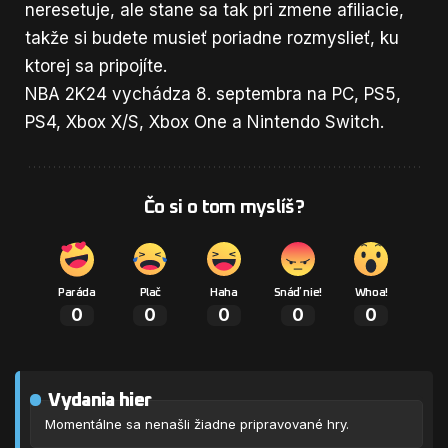
neresetuje, ale stane sa tak pri zmene afiliacie,
takže si budete musieť poriadne rozmyslieť, ku
ktorej sa pripojíte.
NBA 2K24 vychádza 8. septembra na PC, PS5,
PS4, Xbox X/S, Xbox One a Nintendo Switch.
Čo si o tom myslíš?
Paráda
Plač
Haha
Snáď nie!
Whoa!
0
0
0
0
0
Vydania hier
Momentálne sa nenašli žiadne pripravované hry.