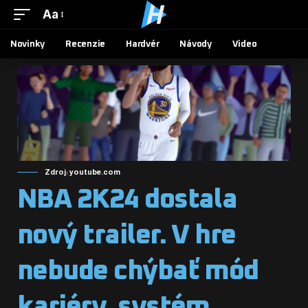
Aa
Novinky
Recenzie
Hardvér
Návody
Video
Zdroj: youtube.com
NBA 2K24 dostala
nový trailer. V hre
nebude chýbať mód
kariéry, systém