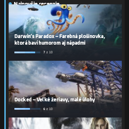
Najnovšie recenzie
Darwin’s Paradox – Farebná plošinovka,
ktorá baví humorom aj nápadmi
7
z 10
Docked – Veľké žeriavy, malé úlohy
6
z 10