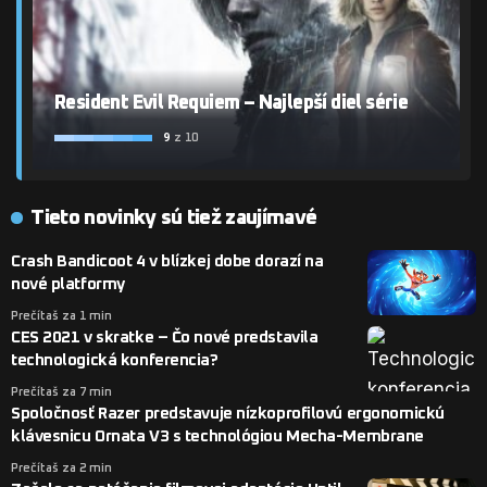
Resident Evil Requiem – Najlepší diel série
9
z 10
Tieto novinky sú tiež zaujímavé
Crash Bandicoot 4 v blízkej dobe dorazí na
nové platformy
Prečítaš za 1 min
CES 2021 v skratke – Čo nové predstavila
technologická konferencia?
Prečítaš za 7 min
Spoločnosť Razer predstavuje nízkoprofilovú ergonomickú
klávesnicu Ornata V3 s technológiou Mecha-Membrane
Prečítaš za 2 min