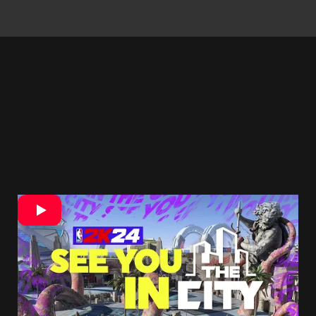
Okrem iného sa tak dozvedáme viac o novom
kariérnom režime MyCAREER. Jeho konečným
cieľom má byť získanie titulu GOAT (Greatest of
All Time). Stať sa
„najlepším hráčom všetkých
čias“
rozhodne nebude ľahké a začať budete
musieť ako úplný nováčik. Na ihrisku budete