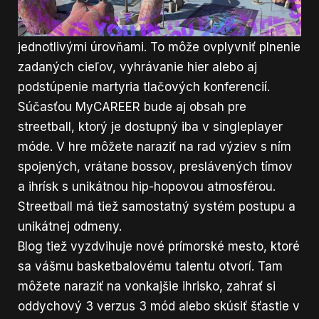
môcť získať rôzne ocenenia na základe vášho
výkonu a samozrejme postupovať medzi
jednotlivými úrovňami. To môže ovplyvniť plnenie
zadaných cieľov, vyhrávanie hier alebo aj
podstúpenie martyria tlačových konferencií.
Súčasťou MyCAREER bude aj obsah pre
streetball, ktorý je dostupný iba v singleplayer
móde. V hre môžete naraziť na rad výziev s ním
spojených, vrátane bossov, preslávených tímov
a ihrísk s unikátnou hip-hopovou atmosférou.
Streetball má tiež samostatný systém postupu a
unikátnej odmeny.
Blog tiež vyzdvihuje nové prímorské mesto, ktoré
sa vášmu basketbalovému talentu otvorí. Tam
môžete naraziť na vonkajšie ihrisko, zahrať si
oddychový 3 verzus 3 mód alebo skúsiť šťastie v