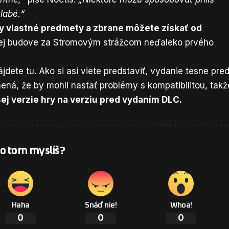
labé.“
y vlastné predmety a zbrane môžete získať od
ej budove za Stromovým strážcom neďaleko prvého
jdete tu.
Ako si asi viete predstaviť, vydanie tesne pre
ná, že by mohli nastať problémy s kompatibilitou, takž
j verzie hry na verziu pred vydaním DLC.
 o tom myslíš?
Haha
Snáď nie!
Whoa!
0
0
0