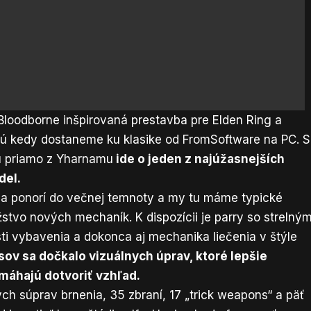
 Bloodborne inšpirovaná prestavba pre Elden Ring a
akú kedy dostaneme ku klasike od FromSoftware na PC. S
u priamo z Yharnamu
ide o jeden z najúžasnejších
del.
a ponorí do večnej temnoty a my tu máme typické
stvo nových mechaník. K dispozícii je parry so strelným
i vybavenia a dokonca aj mechanika liečenia v štýle
v sa dočkalo vizuálnych úprav, ktoré lepšie
máhajú dotvoriť vzhľad.
h súprav brnenia, 35 zbraní, 17 „trick weapons“ a päť