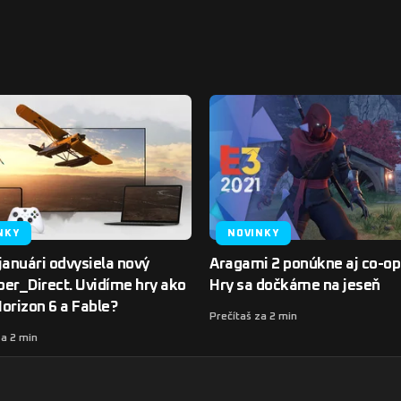
NKY
NOVINKY
januári odvysiela nový
Aragami 2 ponúkne aj co-op
er_Direct. Uvidíme hry ako
Hry sa dočkáme na jeseň
orizon 6 a Fable?
Prečítaš za 2 min
za 2 min