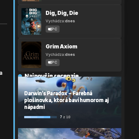
Dig, Dig, Die
Vychádza:
dnes
PC
Grim Axiom
Vychádza:
dnes
PC
a
Najnovšie recenzie
Darwin’s Paradox – Farebná
plošinovka, ktorá baví humorom aj
nápadmi
7
z 10