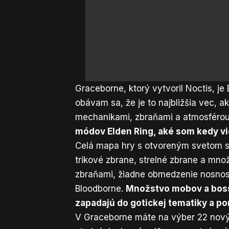
Graceborne, ktorý vytvoril Noctis, je
obávam sa, že je to najbližšia vec, 
mechanikami, zbraňami a atmosféro
módov Elden Ring, aké som kedy vi
Celá mapa hry s otvoreným svetom s
trikové zbrane, strelné zbrane a množ
zbraňami, žiadne obmedzenie nosnost
Bloodborne.
Množstvo mobov a bosso
zapadajú do gotickej tematiky a po
V Graceborne máte na výber 22 novýc