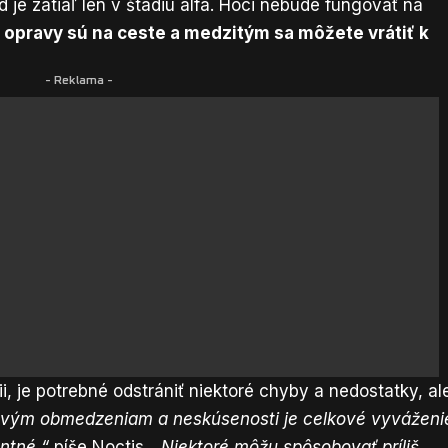
 je zatiaľ len v štádiu alfa. Hoci nebude fungovať na
,
opravy sú na ceste a medzitým sa môžete vrátiť k
- Reklama -
, je potrebné odstrániť niektoré chyby a nedostatky, al
ovým obmedzeniam a neskúsenosti je celkové vyváženi
ntné,“
píše Noctis.
„Niektoré môžu spôsobovať príliš