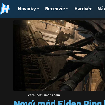
Novinky
Recenzie
Hardvér
Ná
Zdroj: nexusmods.com
Nový mód Elden Ring 