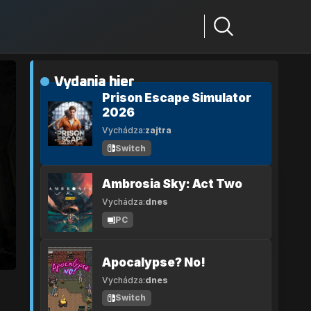
Vydania hier
Prison Escape Simulator
2026
Vychádza:
zajtra
Switch
Ambrosia Sky: Act Two
Vychádza:
dnes
PC
Apocalypse? No!
Vychádza:
dnes
Switch