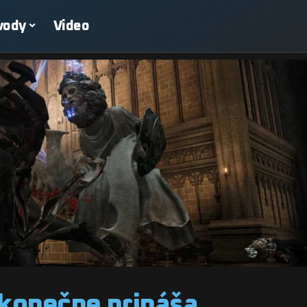
vody
Video
konečne prináša