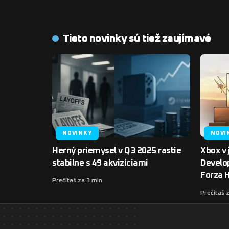
Tieto novinky sú tiež zaujímavé
NOVINKY
NOVI
Herný priemysel v Q3 2025 rastie
Xbox v 
stabilne s 49 akvizíciami
Develop
Forza H
Prečítaš za 3 min
Prečítaš 