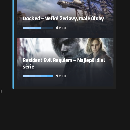
Docked – Veľké žeriavy, malé úlohy
6
z 10
Resident Evil Requiem – Najlepší diel
série
9
z 10
i