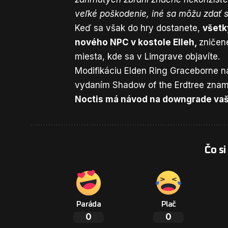
veľké poškodenie, iné sa môžu zdať s
Keď sa však do hry dostanete,
všetk
nového NPC v kostole Elleh,
zničen
miesta, kde sa v Limgrave objavíte.
Modifikáciu Elden Ring Graceborne
ná
vydaním Shadow of the Erdtree zname
Noctis má návod na downgrade vaše
Čo si
Paráda
Plač
0
0