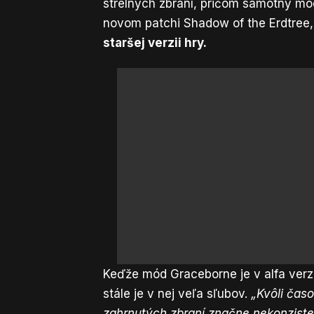
strelných zbraní, pričom samotný mód
novom patchi Shadow of the Erdtree
staršej verzii hry.
Keďže mód Graceborne je v alfa verzii
stále je v nej veľa sľubov.
„Kvôli čas
zahrnutých zbraní značne nekonziste