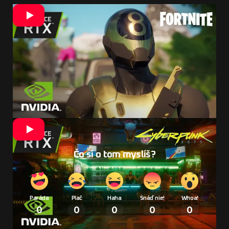
Čo si o tom myslíš?
Paráda
Plač
Haha
Snáď nie!
Whoa!
0
0
0
0
0