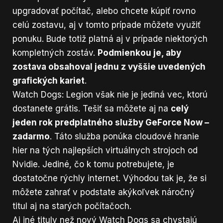
upgradovať počítač, alebo chcete kúpiť rovno
celú zostavu, aj v tomto prípade môžete využiť
ponuku. Bude totiž platná aj v prípade niektorých
kompletných zostáv.
Podmienkou je, aby
zostava obsahoval jednu z vyššie uvedených
grafických kariet
.
Watch Dogs: Legion však nie je jediná vec, ktorú
dostanete grátis. Tešiť sa môžete aj na
celý
jeden rok predplatného služby GeForce Now –
zadarmo
. Táto služba ponúka cloudové hranie
hier na tých najlepších virtuálnych strojoch od
Nvidie. Jediné, čo k tomu potrebujete, je
dostatočne rýchly internet. Výhodou tak je, že si
môžete zahrať v podstate akýkoľvek náročný
titul aj na starých počítačoch.
Aj iné tituly než nový Watch Dogs sa chystajú