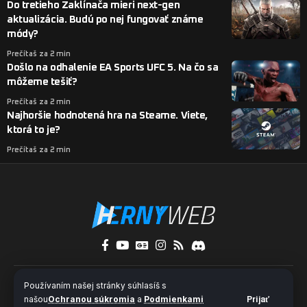
Do tretieho Zaklínača mieri next-gen
aktualizácia. Budú po nej fungovať známe
módy?
Prečítaš za 2 min
Došlo na odhalenie EA Sports UFC 5. Na čo sa
môžeme tešiť?
Prečítaš za 2 min
Najhoršie hodnotená hra na Steame. Viete,
ktorá to je?
Prečítaš za 2 min
O nás
Kontakty
Pridaj sa k nám
Používaním našej stránky súhlasíš s
Ochrana súkromia a súbory cookies
našou
Ochranou súkromia
a
Podmienkami
Prijať