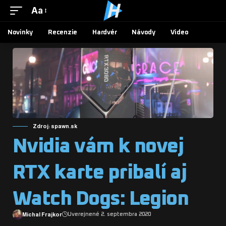
Aa
Novinky
Recenzie
Hardvér
Návody
Video
Zdroj: spawn.sk
Nvidia vám k novej
RTX karte pribalí aj
Watch Dogs: Legion
Michal Frajkor
Uverejnené 2. septembra 2020