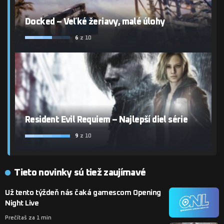
Docked – Veľké žeriavy, malé úlohy
6
z 10
Resident Evil Requiem – Najlepší diel série
9
z 10
Tieto novinky sú tiež zaujímavé
Už tento týždeň nás čaká gamescom Opening
Night Live
Prečítaš za 1 min