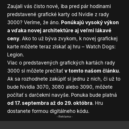
Zaujali vás čisto nové, iba pred pár hodinami
predstavené
grafické karty od Nvidie z rady
3000
? Veríme, že áno.
Ponúkajú vysoký výkon
a vďaka novej architektúre aj veľmi lákavé
ceny
. Ako to už býva zvykom, k novej grafickej
karte môžete teraz získať aj hru – Watch Dogs:
Legion.
Viac o predstavených grafických kartách rady
3000 si môžete prečítať
v tomto našom článku
.
Ak sa rozhodnete zakúpiť si jednu z nich, či už to
bude Nvidia 3070, 3080 alebo 3090, môžete
počítať s darčekmi navyše. Ponuka bude platná
od 17. septembra až do 29. októbra
. Hru
dostanete formou digitálneho kódu.
- Reklama -