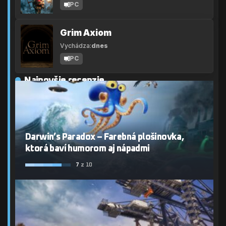
PC
Grim Axiom
Vychádza:
dnes
PC
Najnovšie recenzie
Darwin’s Paradox – Farebná plošinovka,
ktorá baví humorom aj nápadmi
7
z 10