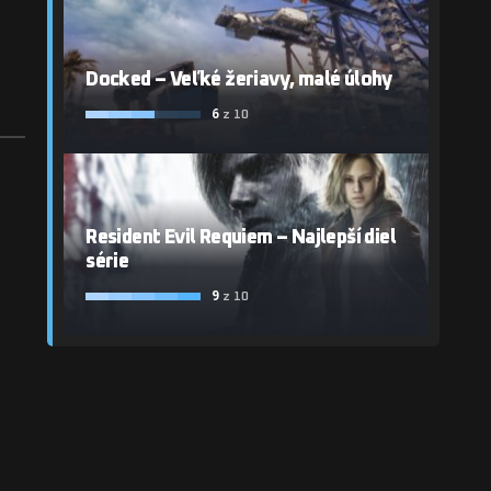
Docked – Veľké žeriavy, malé úlohy
6
z 10
Resident Evil Requiem – Najlepší diel
série
9
z 10