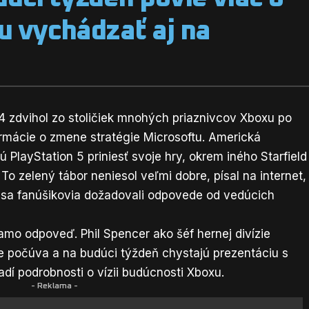
u vychádzať aj na
4 zdvihol zo stoličiek mnohých priaznivcov Xboxu po
formácie o zmene stratégie Microsoftu
. Americká
PlayStation 5 priniesť svoje hry, okrem iného Starfield
 To zelený tábor neniesol veľmi dobre, písal na internet,
 sa fanúšikovia dožadovali odpovede od vedúcich
iamo odpoveď. Phil Spencer ako šéf hernej divízie
 že počúva a na budúci týždeň chystajú prezentáciu s
dí podrobnosti o vízii budúcnosti Xboxu.
- Reklama -