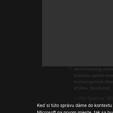
We're listening and 
business update eve
to sharing more detai
of Xbox. Stay tuned.
— Phil Spencer (
Keď si túto správu dáme do kontextu
Microsoft na prvom mieste, tak sa b