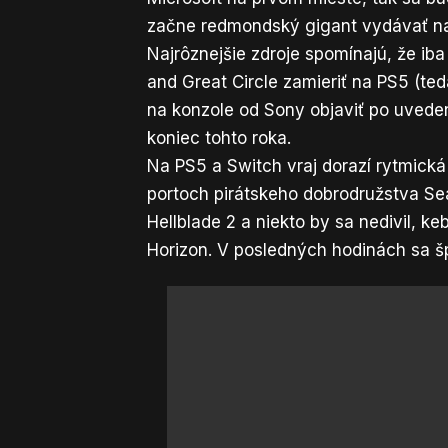
začne redmondský gigant vydávať na 
Najrôznejšie zdroje spomínajú, že ib
and Great Circle zamieriť na PS5 (ted
na konzole od Sony objaviť po uveden
koniec tohto roka.
Na PS5 a Switch vraj dorazí rytmická
portoch pirátskeho dobrodružstva Se
Hellblade 2 a niekto by sa nedivil, k
Horizon. V posledných hodinách sa šp