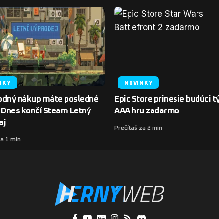
NKY
NOVINKY
odný nákup máte posledné
Epic Store prinesie budúci 
. Dnes končí Steam Letný
AAA hru zadarmo
aj
Prečítaš za 2 min
za 1 min