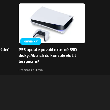
NOVINKY
týždeň
PS5 update povolil externé SSD
disky. Ako ich do konzoly vložiť
bezpečne?
Prečítaš za 3 min