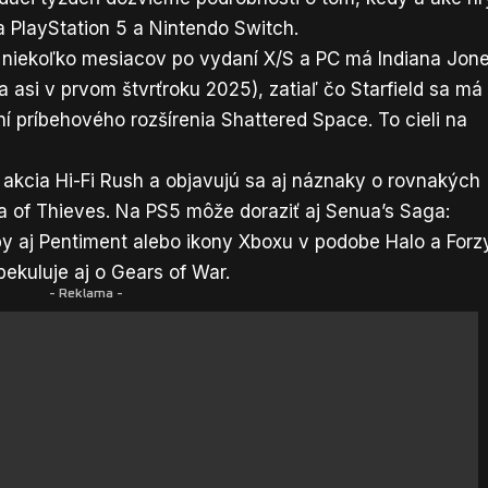
PlayStation 5 a Nintendo Switch.
a niekoľko mesiacov po vydaní X/S a PC má Indiana Jon
a asi v prvom štvrťroku 2025), zatiaľ čo Starfield sa má
í príbehového rozšírenia Shattered Space. To cieli na
 akcia Hi-Fi Rush a objavujú sa aj náznaky o rovnakých
a of Thieves. Na PS5 môže doraziť aj Senua’s Saga:
eby aj Pentiment alebo ikony Xboxu v podobe Halo a Forz
ekuluje aj o Gears of War.
- Reklama -