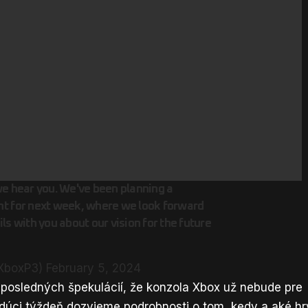
we hear you. We've been planning a
nt for next week, where we look forward
ls with you about our vision for the future
@XboxP3)
February 5, 2024
 posledných špekulácií, že konzola Xbox už nebude pre
udúci týždeň dozvieme podrobnosti o tom, kedy a aké hr