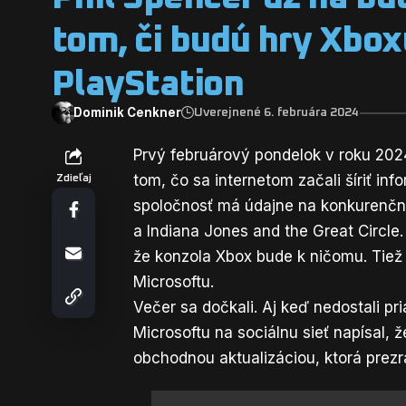
tom, či budú hry Xbox
PlayStation
Dominik Cenkner
Uverejnené 6. februára 2024
Prvý februárový pondelok v roku 202
tom, čo sa internetom začali
šíriť in
Zdieľaj
spoločnosť má údajne na konkurenčnú 
a Indiana Jones and the Great Circle.
že konzola Xbox bude k ničomu. Tiež
Microsoftu.
Večer sa dočkali. Aj keď nedostali pr
Microsoftu na sociálnu sieť napísal,
obchodnou aktualizáciou, ktorá prezra