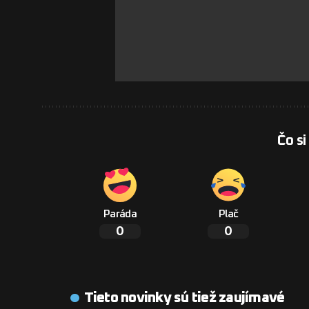
Čo si
Paráda
Plač
0
0
Tieto novinky sú tiež zaujímavé