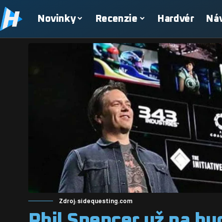
Novinky
Recenzie
Hardvér
Ná
Zdroj: sidequesting.com
Phil Spencer už na bu