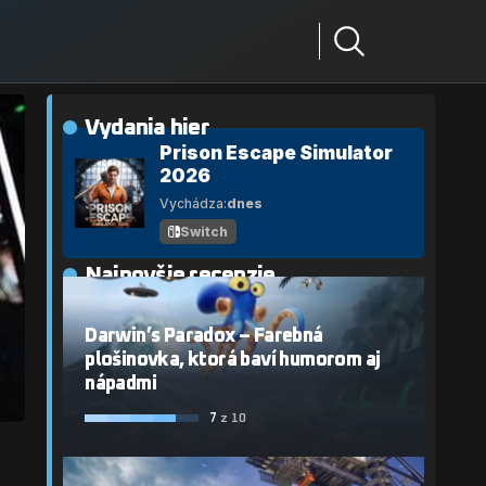
Vydania hier
Prison Escape Simulator
2026
Vychádza:
dnes
Switch
Najnovšie recenzie
Darwin’s Paradox – Farebná
plošinovka, ktorá baví humorom aj
nápadmi
7
z 10