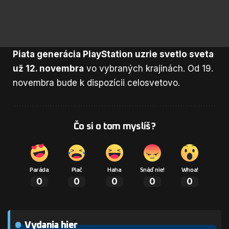
Piata generácia PlayStation uzrie svetlo sveta
už 12. novembra
vo vybraných krajinách. Od 19.
novembra bude k dispozícii celosvetovo.
Čo si o tom myslíš?
Paráda
Plač
Haha
Snáď nie!
Whoa!
0
0
0
0
0
Vydania hier