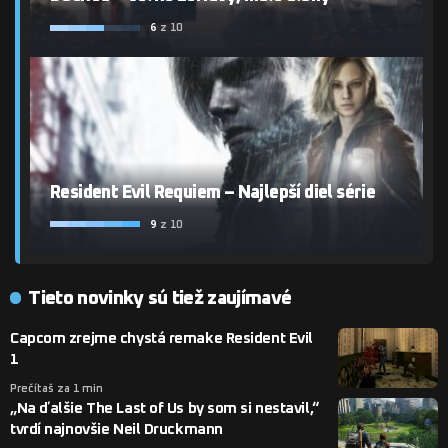
6
z 10
Resident Evil Requiem – Najlepší diel série
9
z 10
Tieto novinky sú tiež zaujímavé
Capcom zrejme chystá remake Resident Evil
1
Prečítaš za 1 min
„Na ďalšie The Last of Us by som si nestavil,“
tvrdí najnovšie Neil Druckmann