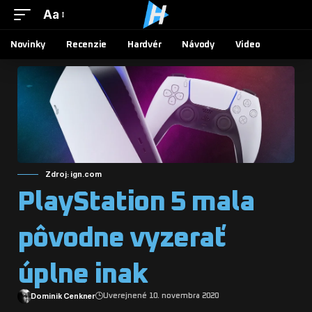
Aa
Novinky
Recenzie
Hardvér
Návody
Video
Zdroj: ign.com
PlayStation 5 mala
pôvodne vyzerať
úplne inak
Dominik Cenkner
Uverejnené 10. novembra 2020