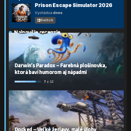
Prison Escape Simulator 2026
Vychádza:
dnes
Switch
Najnovšie recenzie
Darwin’s Paradox – Farebná plošinovka,
ktorá baví humorom aj nápadmi
7
z 10
Docked – Veľké žeriavy, malé úlohy