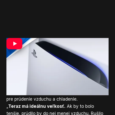
„Keď som začal kresliť, bolo to oveľa väčšie.
Netušil som, ako sa s tým popasujú inžinieri,“
uviedol Morisawa. „
Nakoniec mi povedali, že je
to príliš veľké.
Takže som to vlastne musel od
prvého nákresu trochu zmenšiť.“
Morisawa si od začiatku uvedomoval, že
PlayStation 5 musí byť väčšia ako PS4, a to kvôli
vnútorným častiam a potrebe vytvoriť priestor
pre prúdenie vzduchu a chladenie.
„
Teraz má ideálnu veľkosť.
Ak by to bolo
tenšie, prúdilo by do nej menej vzduchu. Rušilo