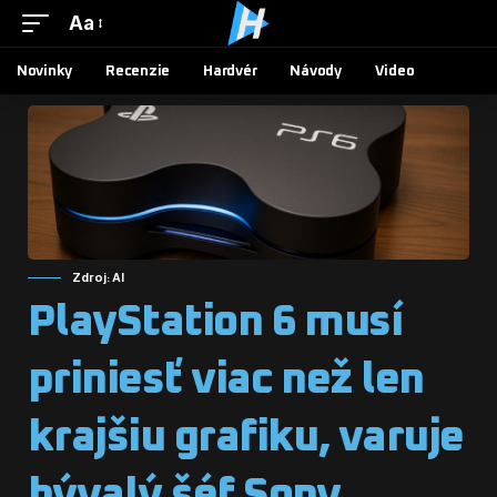
Aa
Novinky
Recenzie
Hardvér
Návody
Video
Zdroj: AI
PlayStation 6 musí
priniesť viac než len
krajšiu grafiku, varuje
bývalý šéf Sony