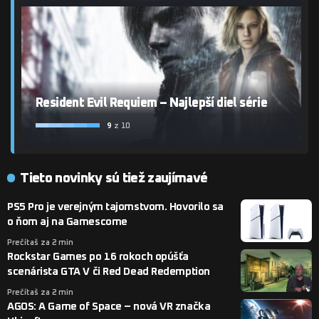
Resident Evil Requiem – Najlepší diel série
9
z 10
Tieto novinky sú tiež zaujímavé
PS5 Pro je verejným tajomstvom. Hovorilo sa
o ňom aj na Gamescome
Prečítaš za 2 min
Rockstar Games po 16 rokoch opúšťa
scenárista GTA V či Red Dead Redemption
Prečítaš za 2 min
AGOS: A Game of Space – nová VR značka