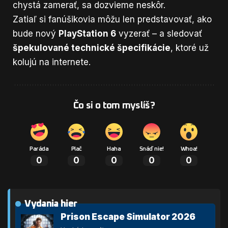
chystá zamerať, sa dozvieme neskôr.
Zatiaľ si fanúšikovia môžu len predstavovať, ako
bude nový
PlayStation 6
vyzerať – a sledovať
špekulované technické špecifikácie
, ktoré už
kolujú na internete.
Čo si o tom myslíš?
Paráda
Plač
Haha
Snáď nie!
Whoa!
0
0
0
0
0
Vydania hier
Prison Escape Simulator 2026