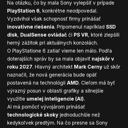
Na otázku, čo by mala Sony vylepšiť v prípade
PlayStation 6
, konkrétne neodpovedal.
Vyzdvihol však schopnosť firmy prinášať
inovatívne riešenia
. Pripomenul napríklad
SSD
disk
,
DualSense ovládač
či
PS VR
, ktoré zlepšili
herný zážitok pri aktuálnych konzolách.
O PlayStatione 6 zatiaľ vieme len málo. Podľa
doterajších správ by sa mala objaviť
najskôr v
roku 2027
. Hlavný architekt
Mark Cerny
už skôr
naznačil, že nová generácia bude opäť
postavená na technológii
AMD
. Cieľom má byť
výrazný posun v oblasti grafiky a silnejšie
využitie
umelej inteligencie (AI)
.
AI má pomôcť vývojárom prinášať
technologické skoky
jednoduchšie než
kedykoľvek predtým. Na čo presne sa Sony