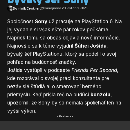
Dominik Cenkner
Uverejnené 23. októbra 2025
Spoločnosť
Sony
už pracuje na PlayStation 6. Na
jej vydanie si však ešte pár rokov počkáme.
Napriek tomu sa občas objavia nové informácie.
Najnovšie sa k téme vyjadril
Šúhei Jošida
,
bývalý šéf PlayStationu, ktorý sa podelil o svoj
pohľad na budúcnosť značky.
Jošida
vystúpil
v podcaste
Friends Per Second
,
kde rozprával o svojej práci konzultanta pre
nezávislé štúdiá aj o smerovaní herného
priemyslu. Keď prišla reč na budúci
konzolu
,
upozornil, že Sony by sa nemala spoliehať len na
vyšší výkon.
- Reklama -