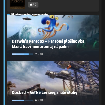
PC
Najnovšie recenzie
Darwin’s Paradox – Farebná plošinovka,
ktorá baví humorom aj nápadmi
7
z 10
Docked – Veľké žeriavy, malé úlohy
6
z 10