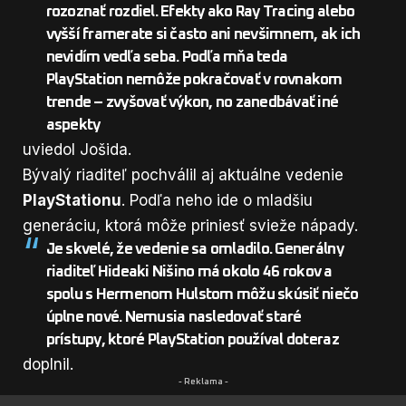
rozoznať rozdiel. Efekty ako
Ray Tracing
alebo
vyšší framerate si často ani nevšimnem, ak ich
nevidím vedľa seba. Podľa mňa teda
PlayStation nemôže pokračovať v rovnakom
trende – zvyšovať výkon, no zanedbávať iné
aspekty
uviedol Jošida.
Bývalý riaditeľ pochválil aj aktuálne vedenie
PlayStationu
. Podľa neho ide o mladšiu
generáciu, ktorá môže priniesť svieže nápady.
Je skvelé, že vedenie sa omladilo. Generálny
riaditeľ
Hideaki Nišino
má okolo 46 rokov a
spolu s
Hermenom Hulstom
môžu skúsiť niečo
úplne nové. Nemusia nasledovať staré
prístupy, ktoré PlayStation používal doteraz
doplnil.
- Reklama -