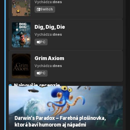
Vychádza:
dnes
Switch
Dig, Dig, Die
Vychádza:
dnes
PC
Grim Axiom
Vychádza:
dnes
PC
Najnovšie recenzie
Darwin’s Paradox – Farebná plošinovka,
ktorá baví humorom aj nápadmi