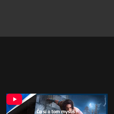
Čo si o tom myslíš?