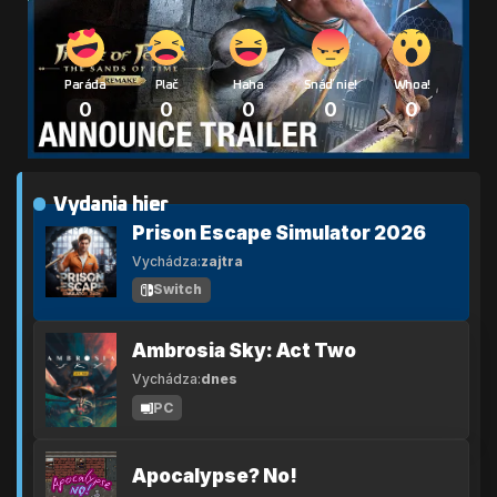
Paráda
Plač
Haha
Snáď nie!
Whoa!
0
0
0
0
0
Vydania hier
Prison Escape Simulator 2026
Vychádza:
zajtra
Switch
Ambrosia Sky: Act Two
Vychádza:
dnes
PC
Apocalypse? No!