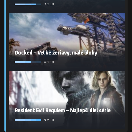
7
z 10
Docked – Veľké žeriavy, malé úlohy
6
z 10
Resident Evil Requiem – Najlepší diel série
9
z 10