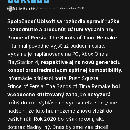
Mário Gurský
Uverejnené 8. decembra 2020
Spoločnosť Ubisoft sa rozhodla spraviť ťažké
rozhodnutie a presunúť dátum vydania hry
Prince of Persia: The Sands of Time Remake.
Titul mal pôvodne vyjsť už budúci mesiac.
Vydanie je naplánované na PC, Xbox One a
PlayStation 4,
respektíve aj na novú generáciu
konzol prostredníctvom spätnej kompatibility.
Informácie priniesol portál
Push Square
.
Prince of Persia: The Sands of Time Remake
bol
všeobecne kritizovaný za to, že nevyzerá
príliš dobre.
Vyhlásenie vydavateľa znie „sme
nadšení, že túto hru môžeme znovu vložiť do
vašich rúk. Rok 2020 bol však rokom, ako
doteraz žiadny iný. Dnes by sme vás chceli