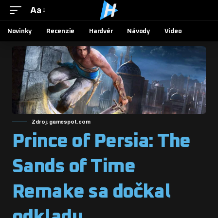
Aa
Novinky
Recenzie
Hardvér
Návody
Video
Zdroj: gamespot.com
Prince of Persia: The
Sands of Time
Remake sa dočkal
odkladu