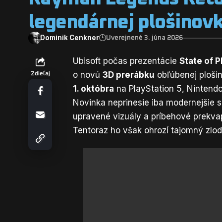
legendárnej plošinovk
Dominik Cenkner
Uverejnené 3. júna 2026
Ubisoft počas prezentácie
State of P
o novú
3D prerábku
obľúbenej plošin
Zdieľaj
1. októbra
na PlayStation 5, Nintendo
Novinka neprinesie iba modernejšie s
upravené vizuály a príbehové prekvap
Tentoraz ho však ohrozí tajomný zlod