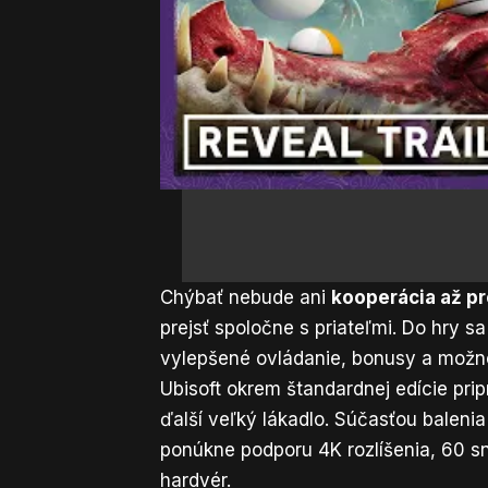
Chýbať nebude ani
kooperácia až pr
prejsť spoločne s priateľmi. Do hry s
vylepšené ovládanie, bonusy a možno
Ubisoft okrem štandardnej edície prip
ďalší veľký lákadlo. Súčasťou baleni
ponúkne podporu 4K rozlíšenia, 60 s
hardvér.