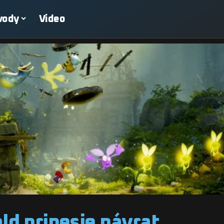
vody
Video
d prinesie návrat