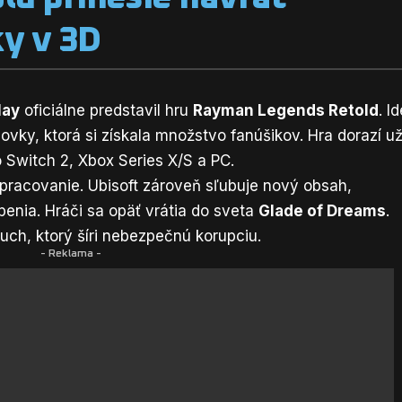
y v 3D
lay
oficiálne predstavil hru
Rayman Legends Retold
. I
ovky, ktorá si získala množstvo fanúšikov. Hra dorazí u
 Switch 2, Xbox Series X/S a PC.
pracovanie. Ubisoft zároveň sľubuje nový obsah,
enia. Hráči sa opäť vrátia do sveta
Glade of Dreams
.
uch, ktorý šíri nebezpečnú korupciu.
- Reklama -