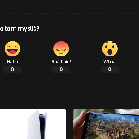
 o tom myslíš?
Haha
Snáď nie!
Whoa!
0
0
0