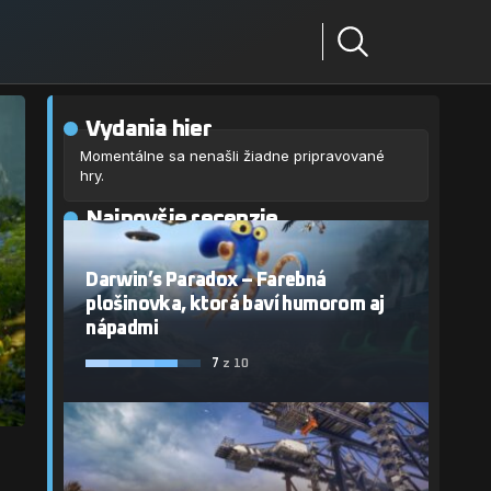
Vydania hier
Momentálne sa nenašli žiadne pripravované
hry.
Najnovšie recenzie
Darwin’s Paradox – Farebná
plošinovka, ktorá baví humorom aj
nápadmi
7
z 10