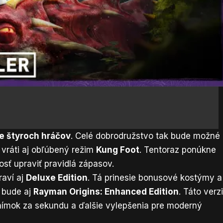
e štyroch hráčov
. Celé dobrodružstvo tak bude možné
a vráti aj obľúbený režim
Kung Foot
. Tentoraz ponúkne
sť upraviť pravidlá zápasov.
raví aj
Deluxe Edition
. Tá prinesie bonusové kostýmy a
a bude aj
Rayman Origins: Enhanced Edition
. Táto verz
nímok za sekundu a ďalšie vylepšenia pre moderný