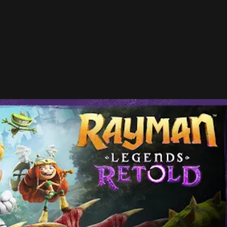
zuálne spracovanie
. Ubisoft chce spojiť klasickú
adom na dianie. Hra preto ponúkne dynamickú kameru a
u má dobrodružstvo pôsobiť živšie a atraktívnejšie.
dtrack. Postavy navyše dostanú plné dabovanie.
é hudobné úrovne. V nich bude dôležité pohybovať sa
sáže patrili medzi najobľúbenejšie časti pôvodnej hry.
- Reklama -