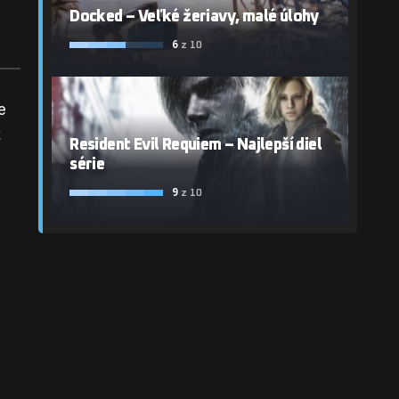
Docked – Veľké žeriavy, malé úlohy
6
z 10
de
ž
Resident Evil Requiem – Najlepší diel
série
9
z 10