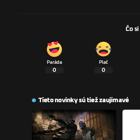
Čo si
Paráda
Plač
0
0
Tieto novinky sú tiež zaujímavé