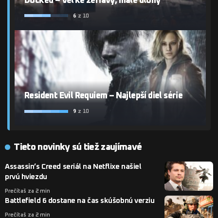
Docked – Veľké žeriavy, malé úlohy
6
z 10
Resident Evil Requiem – Najlepší diel série
9
z 10
Tieto novinky sú tiež zaujímavé
Assassin’s Creed seriál na Netflixe našiel
prvú hviezdu
Prečítaš za 2 min
Battlefield 6 dostane na čas skúšobnú verziu
Prečítaš za 2 min