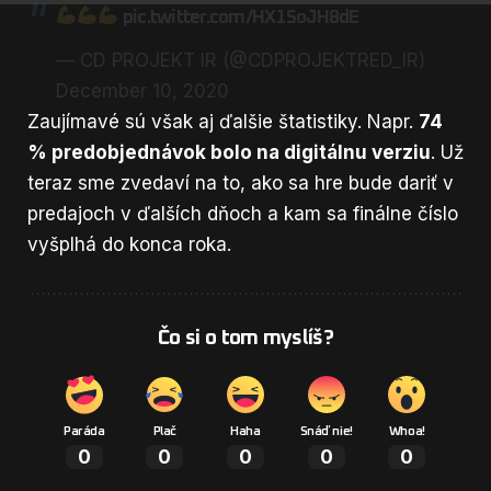
pic.twitter.com/HX1SoJH8dE
— CD PROJEKT IR (@CDPROJEKTRED_IR)
December 10, 2020
Zaujímavé sú však aj ďalšie štatistiky. Napr.
74
% predobjednávok bolo na digitálnu verziu
. Už
teraz sme zvedaví na to, ako sa hre bude dariť v
predajoch v ďalších dňoch a kam sa finálne číslo
vyšplhá do konca roka.
Čo si o tom myslíš?
Paráda
Plač
Haha
Snáď nie!
Whoa!
0
0
0
0
0