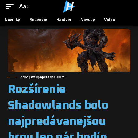
Aa
Novinky
Recenzie
Hardvér
Návody
Video
Zdroj: wallpapersden.com
Rozšírenie
Shadowlands bolo
najpredávanejšou
hrou len pár hodín