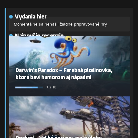
Vydania hier
Momentálne sa nenašli žiadne pripravované hry.
Najnovšie recenzie
Darwin’s Paradox – Farebná plošinovka,
ktorá baví humorom aj nápadmi
7
z 10