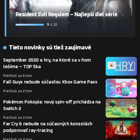
Resident Evil Requiem – Najlepší diel série
9
z 10
Tieto novinky sú tiež zaujímavé
September 2020 a hry, na ktoré sa v ňom
tešíme – TOP 5ka
Prečítaš za 6 min
Fall Guys nebude súčasťou Xbox Game Pass
Prečítaš za 2 min
Pokémon Pokopia: nový spin-off prichádza na
Switch 2
Prečítaš za 2 min
Far Cry 6 nebude na súčasných konzolách
podporovať ray-tracing
Prečítaš za 2 min