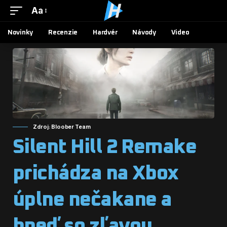
Aa
Novinky
Recenzie
Hardvér
Návody
Video
Zdroj: Bloober Team
Silent Hill 2 Remake
prichádza na Xbox
úplne nečakane a
hneď so zľavou