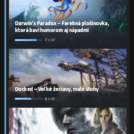
Darwin’s Paradox – Farebná plošinovka,
ktorá baví humorom aj nápadmi
7
z 10
Docked – Veľké žeriavy, malé úlohy
6
z 10