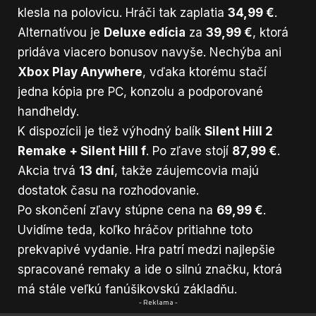
klesla na polovicu. Hráči tak zaplatia
34,99 €
.
Alternatívou je
Deluxe edícia
za
39,99 €
, ktorá
pridáva viacero bonusov navyše. Nechýba ani
Xbox Play Anywhere
, vďaka ktorému stačí
jedna kópia pre PC, konzolu a podporované
handheldy.
K dispozícii je tiež výhodný balík
Silent Hill 2
Remake + Silent Hill f
. Po zľave stojí
87,99 €
.
Akcia trvá
13 dní
, takže záujemcovia majú
dostatok času na rozhodovanie.
Po skončení zľavy stúpne cena na
69,99 €
.
Uvidíme teda, koľko hráčov pritiahne toto
prekvapivé vydanie. Hra patrí medzi najlepšie
spracované remaky a ide o silnú značku, ktorá
má stále veľkú fanúšikovskú základňu.
- Reklama -