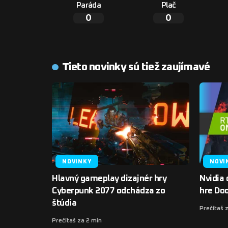
Paráda
Plač
0
0
Tieto novinky sú tiež zaujímavé
NOVINKY
NOVI
Hlavný gameplay dizajnér hry
Nvidia 
Cyberpunk 2077 odchádza zo
hre Do
štúdia
Prečítaš 
Prečítaš za 2 min