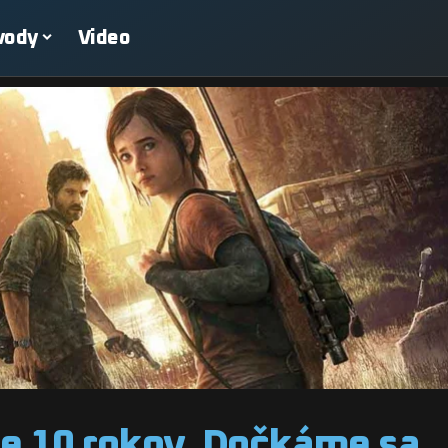
vody
Video
je 10 rokov. Dočkáme sa