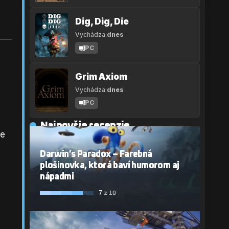
Dig, Dig, Die
Vychádza:
dnes
PC
Grim Axiom
Vychádza:
dnes
PC
Najnovšie recenzie
ne
Darwin’s Paradox – Farebná
plošinovka, ktorá baví humorom aj
nápadmi
7
z 10