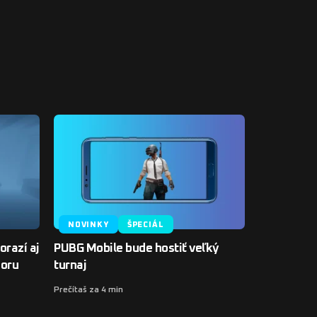
NOVINKY
ŠPECIÁL
razí aj
PUBG Mobile bude hostiť veľký
poru
turnaj
Prečítaš za 4 min