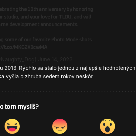
ebrating the 10th anniversary by honoring
ur studio, and your love for TLOU, and will
game development announcements.
ing some of our favorite Photo Mode shots
s://t.co/MKG2X8cwMA
@Naughty_Dog)
June 14, 2023
ku 2013. Rýchlo sa stalo jednou z najlepšie hodnotených
jka vyšla o zhruba sedem rokov neskôr.
 o tom myslíš?