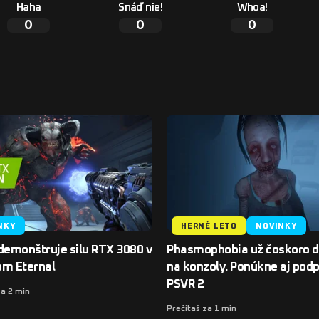
Haha
Snáď nie!
Whoa!
0
0
0
NKY
HERNÉ LETO
NOVINKY
demonštruje silu RTX 3080 v
Phasmophobia už čoskoro do
om Eternal
na konzoly. Ponúkne aj pod
PSVR 2
za 2 min
Prečítaš za 1 min