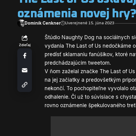
oznámenia novej hry
Dominik Cenkner
Uverejnené 15. júna 2023
Štúdio Naughty Dog na sociálnych si
vydania The Last of Us nedočkáme oz
Zdieľaj
predísť sklamaniu fanúšikov, ktoré n
predchádzajúcim tweetom.
V ňom zaželal značke The Last of Us
na jej začiatky a predovšetkým prip
nekončí. To pochopiteľne vyvolalo ot
odhalenie. Či už to súvisiace s chy
rovno oznámenie špekulovaného treti