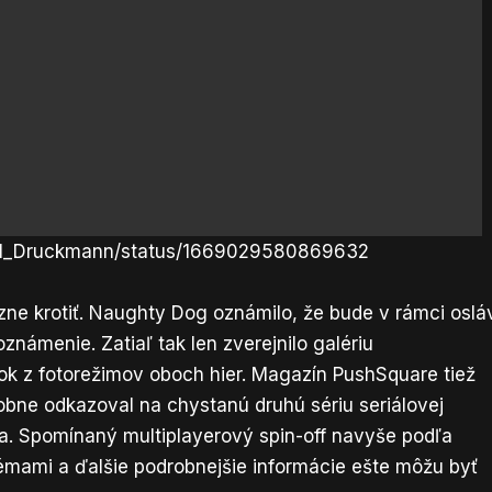
Neil_Druckmann/status/1669029580869632
zne krotiť. Naughty Dog oznámilo, že bude v rámci oslá
 oznámenie. Zatiaľ tak len zverejnilo galériu
ok z fotorežimov oboch hier. Magazín PushSquare tiež
bne odkazoval na chystanú druhú sériu seriálovej
ľa. Spomínaný multiplayerový spin-off navyše podľa
lémami a ďalšie podrobnejšie informácie ešte môžu byť