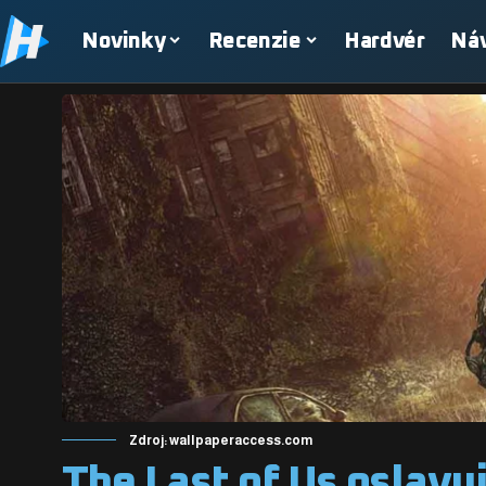
Novinky
Recenzie
Hardvér
Ná
Zdroj: wallpaperaccess.com
The Last of Us oslavu