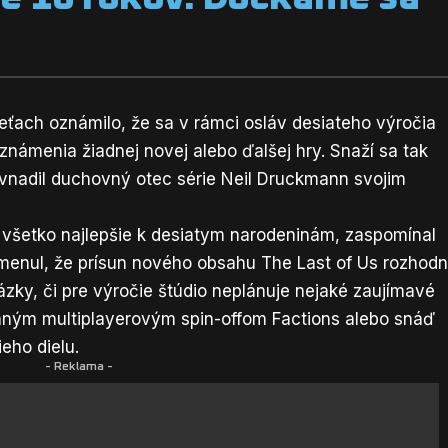
?
eťach oznámilo, že sa v rámci osláv desiateho výročia
námenia žiadnej novej alebo ďalšej hry. Snaží sa tak
avnadil duchovný otec série Neil Druckmann svojim
 všetko najlepšie k desiatym narodeninám, zaspomínal
omenul, že prísun nového obsahu The Last of Us rozhod
ázky, či pre výročie štúdio neplánuje nejaké zaujímavé
staným multiplayerovým spin-offom Factions alebo snáď
eho dielu.
- Reklama -