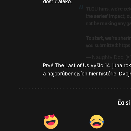
dosť ďaleko.
TLOU fans, we're cel
the series' impact, o
not be making any 
To start, we're shar
you submitted:
http
— Naughty Dog (
Prvé The Last of Us vyšlo 14. júna ro
a najobľúbenejších hier histórie. Dvo
Čo si