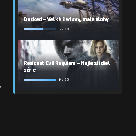
Docked – Veľké žeriavy, malé úlohy
6
z 10
Resident Evil Requiem – Najlepší diel
série
9
z 10
v