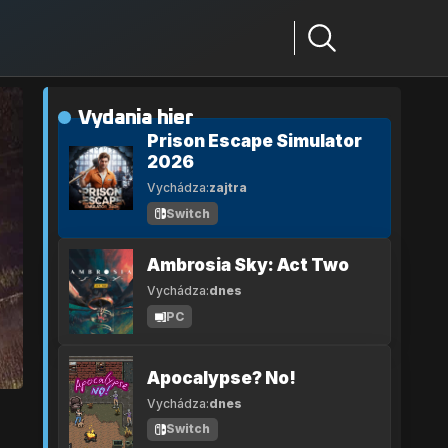
Vydania hier
Prison Escape Simulator
2026
Vychádza:
zajtra
Switch
Ambrosia Sky: Act Two
Vychádza:
dnes
PC
Apocalypse? No!
Vychádza:
dnes
Switch