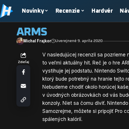
Novinky
Recenzie
Hardvér
Ná
ARMS
Michal Frajkor
Uverejnené 9. apríla 2020
V nasledujúcej recenzii sa pozrieme 
to veľmi aktuálny hit. Reč je o hre 
Zdieľaj
vystihuje jej podstatu. Nintendo Swi
ktorý bude potrebný na hranie tejto 
Nebudeme chodiť okolo horúcej kaše,
v úvodných obrázovkách od vás bud
konzoly. Niet sa čomu diviť. Nintendo
Samozrejme, môžete si pripojiť Pro c
spálených kalórií.