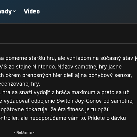
vody
Video
na pomerne staršiu hru, ale vzhľadom na súčasný stav j
ARMS zo stajne Nintendo. Názov samotnej hry jasne
tch okrem prenosných hier cieli aj na pohybový senzor,
recenzovanej hry.
 hra sa snaží vydojiť z hráča maximum a preto sa už
e vyžadovať odpojenie Switch Joy-Conov od samotnej
 opätovne dokazuje, že éra fitness je tu opäť.
ontroller, ale neodporúčame vám to. Prídete o dávku
- Reklama -