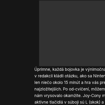
Úprimne, každá bojovka je výnimočná
v redakcii kládli otázku, ako sa Nin
len niečo okolo 15 minút a hra vás p
najzložitejších. Po od-cvičení, môže
nám vrysovalo okamžite. Joy-Cony má
aktívne tlačidlá v súboji sú L (skok)