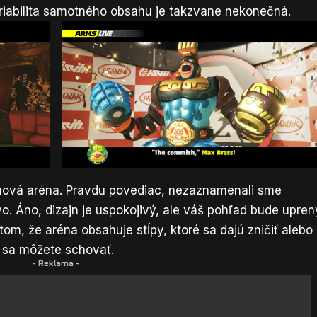
riabilita samotného obsahu je takzvane nekonečná.
nová aréna. Pravdu povediac, nezaznamenali sme
ivo. Áno, dizajn je uspokojivý, ale váš pohľad bude upren
tom, že aréna obsahuje stĺpy, ktoré sa dajú zničiť alebo
i sa môžete schovať.
- Reklama -