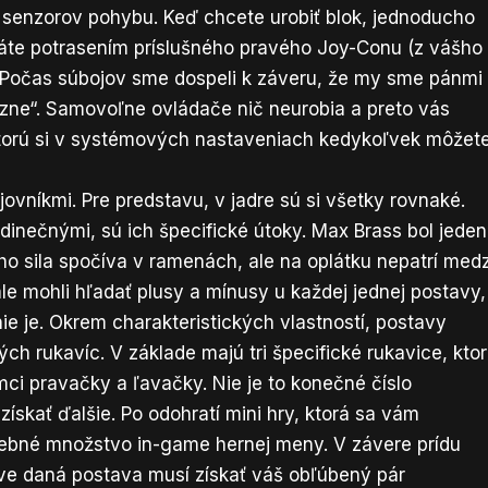
senzorov pohybu. Keď chcete urobiť blok, jednoducho
oláte potrasením príslušného pravého Joy-Conu (z vášho
 Počas súbojov sme dospeli k záveru, že my sme pánmi
rezne“. Samovoľne ovládače nič neurobia a preto vás
ktorú si v systémových nastaveniach kedykoľvek môžet
jovníkmi. Pre predstavu, v jadre sú si všetky rovnaké.
jedinečnými, sú ich špecifické útoky. Max Brass bol jeden
o sila spočíva v ramenách, ale na oplátku nepatrí medz
le mohli hľadať plusy a mínusy u každej jednej postavy,
ie je. Okrem charakteristických vlastností, postavy
ch rukavíc. V základe majú tri špecifické rukavice, kto
ci pravačky a ľavačky. Nie je to konečné číslo
ískať ďalšie. Po odohratí mini hry, ktorá sa vám
otrebné množstvo in-game hernej meny. V závere prídu
ráve daná postava musí získať váš obľúbený pár