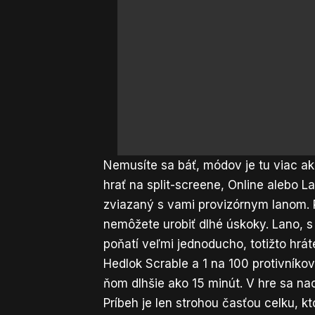
Nemusíte sa báť, módov je tu viac a
hrať na split-screene, Online alebo L
zviazaný s vami provizórnym lanom. Pr
nemôžete urobiť dlhé úskoky. Lano, s
poňatí veľmi jednoducho, totižto hráte
Hedlok Scrable a 1 na 100 protivníkov
ňom dlhšie ako 15 minút. V hre sa na
Príbeh je len strohou časťou celku, k