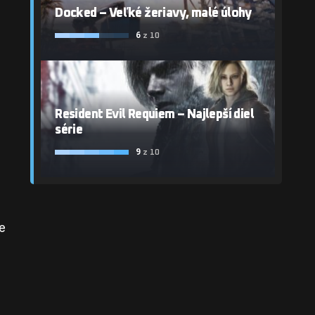
Docked – Veľké žeriavy, malé úlohy
6
z 10
Resident Evil Requiem – Najlepší diel
série
9
z 10
e