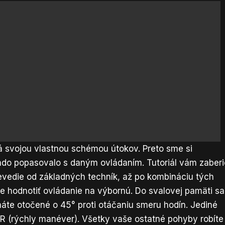
 svojou vlastnou schémou útokov. Preto sme si
tendo popasovalo s daným ovládaním. Tutoriál vám zaberi
revedie od základných techník, až po kombináciu tých
me hodnotiť ovládanie na výbornú. Do svalovej pamäti sa
te otočené o 45° proti otáčaniu smeru hodín. Jediné
 a R (rýchly manéver). Všetky vaše ostatné pohyby robíte