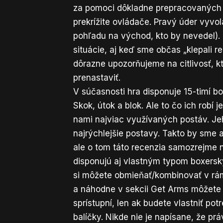
za pomoci dôkladne prepracovaných 
prekrížite ovládače. Pravý úder vyv
pohľadu na východ, kto by nevedel).
situácie, aj keď sme občas „klepali 
dôrazne upozorňujeme na citlivosť, 
prenastaviť.
V súčasnosti hra disponuje 15-timí bo
Skok, útok a blok. Ale to čo ich robí 
nami najviac využívaných postáv. Jeh
najrýchlejšie postavy. Takto by sme a
ale o tom táto recenzia samozrejme n
disponujú aj vlastným typom boxerský
si môžete obmieňať/kombinovať v rám
a náhodne v sekcii Get Arms môžete z
sprístupní, len ak budete vlastniť p
balíčky. Nikde nie je napísane, že p