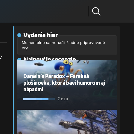
Vydania hier
Momentálne sa nenašli žiadne pripravované
hry.
e
Najnovšie recenzie
Darwin’s Paradox – Farebná
plošinovka, ktorá baví humorom aj
nápadmi
7
z 10