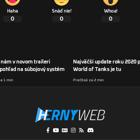
Haha
Snáď nie!
Whoa!
0
0
0
 nám v novom traileri
Najväčší update roku 2020 
 pohľad na súbojový systém
World of Tanks je tu
za 1 min
Prečítaš za 2 min