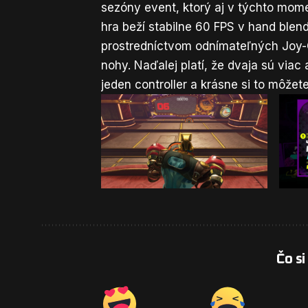
sezóny event, ktorý aj v týchto mom
hra beží stabilne 60 FPS v hand ble
prostredníctvom odnímateľných Joy-C
nohy. Naďalej platí, že dvaja sú viac
jeden controller a krásne si to môžet
Čo si