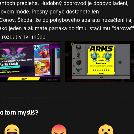
entoch prebieha. Hudobný doprovod je dobovo ladení,
ndovom móde. Presný pohyb dostanete len
onov. Škoda, že do pohybového aparatú nezačlenili aj
 ako jeden a ak máte parťáka do tímu, stačí mu “darovať
e rozdať v 1v1 móde.
 o tom myslíš?