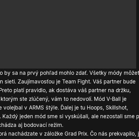
ko by sa na prvý pohľad mohlo zdať. Všetky módy môže
an sieti. Zaujímavosťou je Team Fight. Váš partner bude
eto platí pravidlo, ak dostáva váš partner na držku,
 ktorým ste zlúčený, vám to nedovolí. Mód V-Ball je
 volejbal v ARMS štýle. Ďalej je tu Hoops, Skillshot,
. Každý jeden mód sme si vyskúšali, ale nezostali sme p
chádza aj bodovací režim.
torá nachádzate v záložke Grad Prix. Čo nás prekvapilo, 