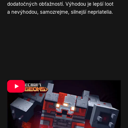
dodatočných obťažností. Výhodou je lepší loot
a nevýhodou, samozrejme, silnejší nepriatelia.
Graficky sa nám hra páčila veľmi. Hlavne preto,
že ide o nový pohľad na svet Minecraftu a je
zaujímavé sledovať, ako sa preniesol do hry
tohto štýlu. Minecraft Dungeons hrá všetkými
farbami a čo je ešte lepšie, je naozaj nenáročný.
Hru by ste nemali mať problém spustiť ani na