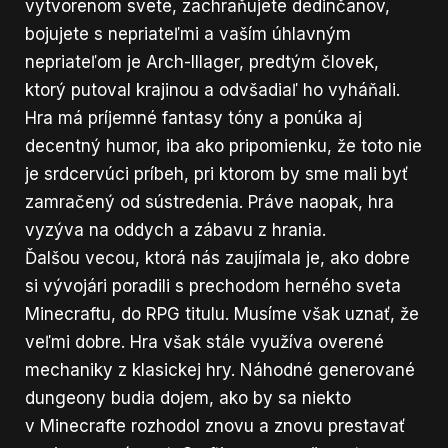
vytvorenom svete, zachraňujete dedinčanov,
bojujete s nepriateľmi a vaším úhlavným
nepriateľom je Arch-Illager, predtým človek,
ktorý putoval krajinou a odvšadiaľ ho vyháňali.
Hra má príjemné fantasy tóny a ponúka aj
decentný humor, iba ako pripomienku, že toto nie
je srdcervúci príbeh, pri ktorom by sme mali byť
zamračený od sústredenia. Práve naopak, hra
vyzýva na oddych a zábavu z hrania.
Ďalšou vecou, ktorá nás zaujímala je, ako dobre
si vývojári poradili s prechodom herného sveta
Minecraftu, do RPG titulu. Musíme však uznať, že
veľmi dobre. Hra však stále využíva overené
mechaniky z klasickej hry. Náhodné generované
dungeony budia dojem, ako by sa niekto
v Minecrafte rozhodol znovu a znovu prestavať