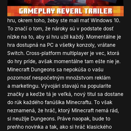
staršom kancelárskom počítači. Samotný
Microsoft neuvádza žiadne špecifické nároky na
hru, okrem toho, žeby ste mali mať Windows 10.
To značí o tom, že nároky sú v podstate dosť
nízke na to, aby si hru užil každý. Momentálne je
hra dostupná na PC a všetky konzoly, vrátane
Switch. Cross-platform multiplayer je vec, ktorá
do hry príde, avšak momentálne tam ešte nie je.
Minecraft Dungeons sa nepokúša o vašu
pozornosť nespočetným množstvom reklám
a marketingu. Vývojári stavajú na popularite
značky a keďže tá je veľká, nový titul sa dostane
do rúk každého fanúšika Minecraftu. To však
neznamená, že hráč, ktorý Minecraft nemá rád,
si neužije Dungeons. Práve naopak, bude to
preňho novinka a tak, ako si hráč klasického