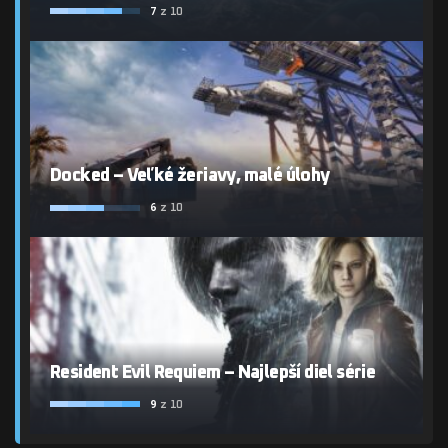
7
z 10
Docked – Veľké žeriavy, malé úlohy
6
z 10
Resident Evil Requiem – Najlepší diel série
9
z 10