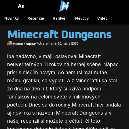
Aa
Novinky
Recenzie
Hardvér
Návody
Video
Minecraft Dungeons
Michal Frajkor
Uverejnené 30. mája 2020
Iba nedávno, v máji, oslavoval Minecraft
neuveriteľných 11 rokov na hernej scéne. Nápad
prísť s niečím novým, čo nemusí mať nutne
reálnu grafiku, sa vyplatil a z Minecraftu sa stal
zo dňa na deň hit, ktorý si užíva podporu
fanúšikov na celom svete v miliónových
počtoch. Dnes sa do rodiny Minecraft hier pridala
aj novinka s názvom Minecraft Dungeons a v
našej recenzii si môžete prečítať, či toto