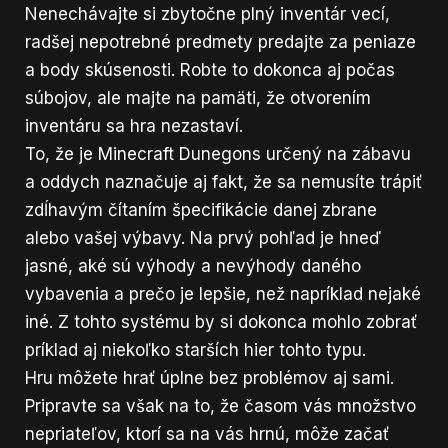
Nenechávajte si zbytočne plný inventár vecí,
radšej nepotrebné predmety predajte za peniaze
a body skúsenosti. Robte to dokonca aj počas
súbojov, ale majte na pamäti, že otvorením
inventáru sa hra nezastaví.
To, že je Minecraft Dunegons určený na zábavu
a oddych naznačuje aj fakt, že sa nemusíte trápiť
zdĺhavým čítaním špecifikácie danej zbrane
alebo vašej výbavy. Na prvý pohľad je hneď
jasné, aké sú výhody a nevýhody daného
vybavenia a prečo je lepšie, než napríklad nejaké
iné. Z tohto systému by si dokonca mohlo zobrať
príklad aj niekoľko starších hier tohto typu.
Hru môžete hrať úplne bez problémov aj sami.
Pripravte sa však na to, že časom vás množstvo
nepriateľov, ktorí sa na vás hrnú, môže začať