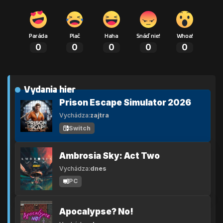
Paráda
Plač
Haha
Snáď nie!
Whoa!
0
0
0
0
0
Vydania hier
Prison Escape Simulator 2026
Vychádza:
zajtra
Switch
Ambrosia Sky: Act Two
Vychádza:
dnes
PC
Apocalypse? No!