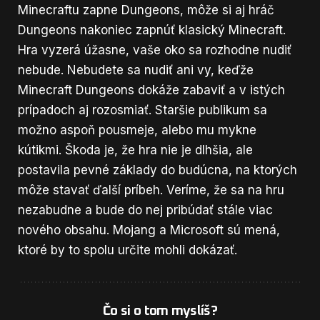
Minecraftu zapne Dungeons, môže si aj hráč
Dungeons nakoniec zapnúť klasický Minecraft.
Hra vyzerá úžasne, vaše oko sa rozhodne nudiť
nebude. Nebudete sa nudiť ani vy, keďže
Minecraft Dungeons dokáže zabaviť a v istých
prípadoch aj rozosmiať. Staršie publikum sa
možno aspoň pousmeje, alebo mu mykne
kútikmi. Škoda je, že hra nie je dlhšia, ale
postavila pevné základy do budúcna, na ktorých
môže stavať ďalší príbeh. Veríme, že sa na hru
nezabudne a bude do nej pribúdať stále viac
nového obsahu. Mojang a Microsoft sú mená,
ktoré by to spolu určite mohli dokázať.
Čo si o tom myslíš?