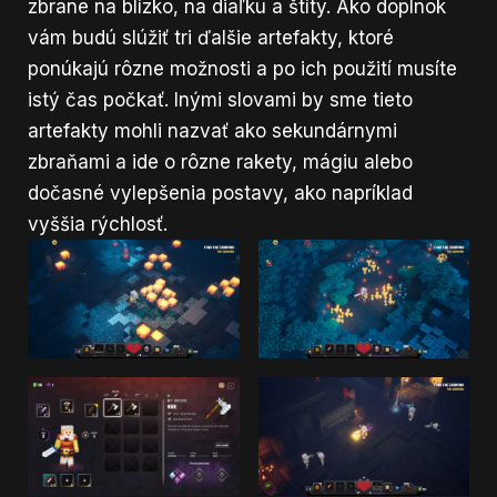
zbrane na blízko, na diaľku a štíty. Ako doplnok
vám budú slúžiť tri ďalšie artefakty, ktoré
ponúkajú rôzne možnosti a po ich použití musíte
istý čas počkať. Inými slovami by sme tieto
artefakty mohli nazvať ako sekundárnymi
zbraňami a ide o rôzne rakety, mágiu alebo
dočasné vylepšenia postavy, ako napríklad
vyššia rýchlosť.