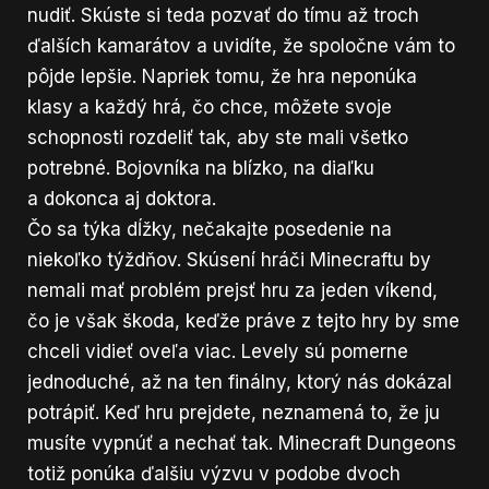
nudiť. Skúste si teda pozvať do tímu až troch
ďalších kamarátov a uvidíte, že spoločne vám to
pôjde lepšie. Napriek tomu, že hra neponúka
klasy a každý hrá, čo chce, môžete svoje
schopnosti rozdeliť tak, aby ste mali všetko
potrebné. Bojovníka na blízko, na diaľku
a dokonca aj doktora.
Čo sa týka dĺžky, nečakajte posedenie na
niekoľko týždňov. Skúsení hráči Minecraftu by
nemali mať problém prejsť hru za jeden víkend,
čo je však škoda, keďže práve z tejto hry by sme
chceli vidieť oveľa viac. Levely sú pomerne
jednoduché, až na ten finálny, ktorý nás dokázal
potrápiť. Keď hru prejdete, neznamená to, že ju
musíte vypnúť a nechať tak. Minecraft Dungeons
totiž ponúka ďalšiu výzvu v podobe dvoch