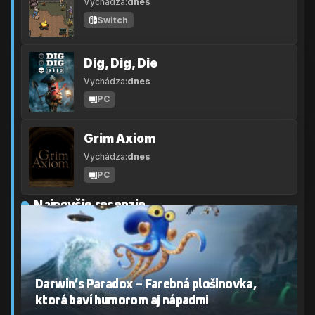
Vychádza:
dnes
Switch
Dig, Dig, Die
Vychádza:
dnes
PC
Grim Axiom
Vychádza:
dnes
PC
Najnovšie recenzie
Darwin’s Paradox – Farebná plošinovka,
ktorá baví humorom aj nápadmi