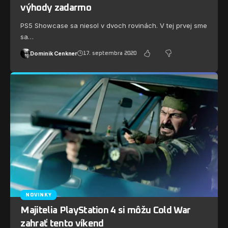
výhody zadarmo
PS5 Showcase sa niesol v dvoch rovinách. V tej prvej sme
sa…
Dominik Cenkner
17. septembra 2020
NOVINKY
Majitelia PlayStation 4 si môžu Cold War
zahrať tento víkend