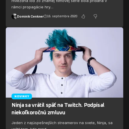
Hviezdna loď zo známej filmovej série bola pridaná v
rámci propagácie hry…
Dominik Cenkner
16. septembra 2020
NOVINKY
Ninja sa vrátil späť na Twitch. Podpísal
niekoľkoročnú zmluvu
Jeden z najúspešnejších streamerov na svete, Ninja, sa