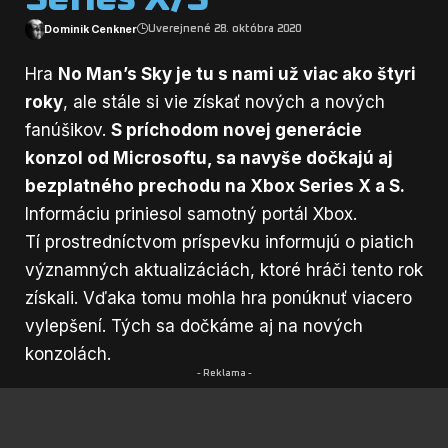
Dominik Cenkner
Uverejnené 28. októbra 2020
Hra
No Man’s Sky je tu s nami už viac ako štyri
roky
, ale stále si vie získať nových a nových
fanúšikov.
S príchodom novej generácie
konzol od Microsoftu, sa navyše dočkajú aj
bezplatného prechodu na Xbox Series X a S.
Informáciu priniesol samotný portál
Xbox
.
Tí prostredníctvom príspevku informujú o piatich
významných aktualizáciách, ktoré hráči tento rok
získali. Vďaka tomu mohla hra ponúknuť viacero
vylepšení. Tých sa dočkáme aj na nových
konzolách.
- Reklama -