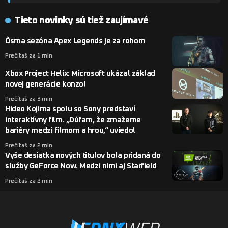
Tieto novinky sú tiež zaujímavé
Ôsma sezóna Apex Legends je za rohom
Prečítaš za 1 min
Xbox Project Helix: Microsoft ukázal základ
novej generácie konzol
Prečítaš za 3 min
Hideo Kojima spolu so Sony predstaví
interaktívny film. „Dúfam, že zmažeme
bariéry medzi filmom a hrou,“ uviedol
Prečítaš za 2 min
Vyše desiatka nových titulov bola pridaná do
služby GeForce Now. Medzi nimi aj Starfield
Prečítaš za 2 min