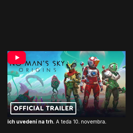
Vďaka výkonnejšiemu hardvéru sa už teraz
môžeme tešiť na detailnejšie svety,
multiplayer až pre 32 hráčov, 4K pri 60 fps a
vylepšený vizuál.
Chýbať nebudú
obrovské a
prepojené základne, skrátenie časov
načítania, crossplay
či ďalšie menšie novinky.
Vyzerá to tak, že
bezplatný prechod No Man’s
Sky na nový Xbox Series X/S prebehne už pri
ich uvedení na trh
. A teda 10. novembra.