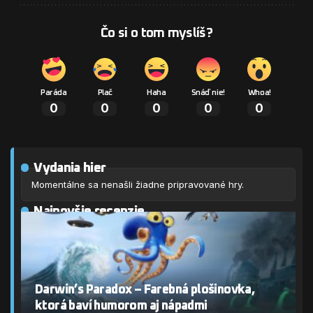
Čo si o tom myslíš?
Paráda
Plač
Haha
Snáď nie!
Whoa!
0
0
0
0
0
Vydania hier
Momentálne sa nenašli žiadne pripravované hry.
Najnovšie recenzie
Darwin’s Paradox – Farebná plošinovka,
ktorá baví humorom aj nápadmi