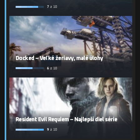
7
z 10
Docked – Veľké žeriavy, malé úlohy
6
z 10
Resident Evil Requiem – Najlepší diel série
9
z 10