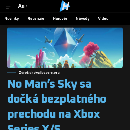
Aa
Novinky
Recenzie
Hardvér
Návody
Video
Zdroj: uhdwallpapers.org
No Man’s Sky sa
dočká bezplatného
prechodu na Xbox
Series X/S