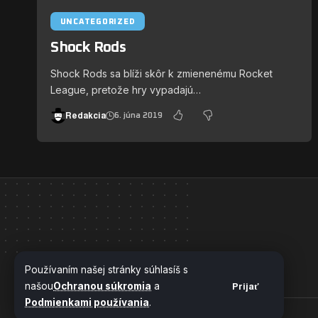
UNCATEGORIZED
Shock Rods
Shock Rods sa blíži skôr k zmienenému Rocket
League, pretože hry vypadajú…
Redakcia
6. júna 2019
Používaním našej stránky súhlasíš s
našou
Ochranou súkromia
a
Prijať
Podmienkami používania
.
© 2024 HernýWeb.sk - Všetky práva vyhradené