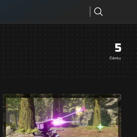
5
Články