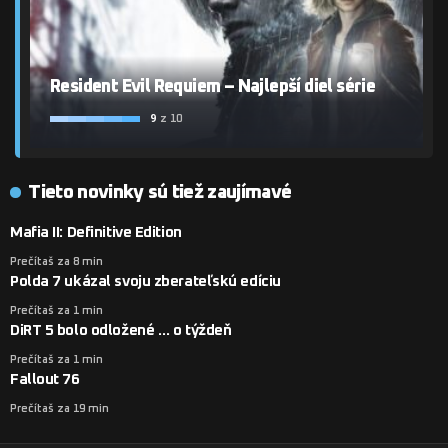
Resident Evil Requiem – Najlepší diel série
9
z 10
Tieto novinky sú tiež zaujímavé
Mafia II: Definitive Edition
Prečítaš za 8 min
Polda 7 ukázal svoju zberateľskú edíciu
Prečítaš za 1 min
DiRT 5 bolo odložené … o týždeň
Prečítaš za 1 min
Fallout 76
Prečítaš za 19 min