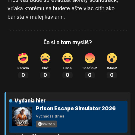
hrou vás bude sprevádzať skvelý soundtrack,
vďaka ktorému sa budete ešte viac cítiť ako
barista v malej kaviarni.
Čo si o tom myslíš?
Paráda
Plač
Haha
Snáď nie!
Whoa!
0
0
0
0
0
Vydania hier
Prison Escape Simulator 2026
Vychádza:
dnes
Switch