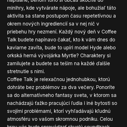
napísané, behom toho si občas skočíte do
minihry, kde vytvárate nápoje, ale bohužiaľ táto
aktivita sa stane postupom času repetetívnou a
okrem nových ingrediencií sa v nej nič v
priebehu hry nezmení. Každý nový deň v Coffee
Talk budete napínavo čakať, kto k vám dnes do
kaviarne zavíta, bude to upíri model Hyde alebo
orkská herná vývojárka Myrtle? Charaktery si
zamilujete a budete sa tešim na každé ďalšie
stretnutie s nimi.
Coffee Talk je relexačnou jednohubkou, ktorú
dohráte bez problémov za dva večery. Ponoríte
sa do alternatívneho fantasy sveta, v ktorom sa
nachádzajú ťažko pracujúci ľudia i iné bytosti so
svojími problémami, ktorí vyhľadávajú kľudnú
atmosféru vo vašom skromnou podniku. Celou