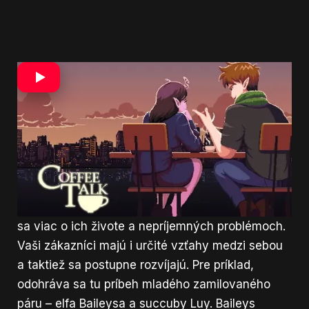
Každý jeden z vaších návštevníkov má unikátny
životný príbeh, s ktorým sa v priebehu hry
zoznámite. Je nutné podotknúť, že príbehu sú
skvelé napísane a veľmi pútavé, taktiež odkazujú
na problémy v našom svete. Hra sa dotkne i
celkom závažných tém, akými sú rasizmus,
rodinné problémy, či vyhadzov z práce. Vy si s
postavami postupne budujete vzťah a dozviete
sa viac o ich živote a nepríjemných problémoch.
Vaši zákazníci majú i určité vzťahy medzi sebou
a taktiež sa postupne rozvíjajú. Pre príklad,
odohráva sa tu príbeh mladého zamilovaného
páru – elfa Baileysa a succuby Luy. Baileys