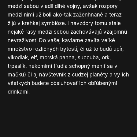
medzi sebou viedli dlhé vojny, avšak rozpory
medzi nimi už boli ako-tak zaženhnané a teraz
žijú v krehkej symbióze. I navzdory tomu stále
nejaké rasy medzi sebou zachovávajú vzájomnú
nevraživosť. Do vašej kaviarne zavíta veľké
množstvo rozličnyćh bytostí, či už to budú upír,
vlkodlak, elf, morská panna, succuba, ork,
trpaslík, nekomimi (ľudia schopný meniť sa v
mačku) či aj návštevník z cudzej planéty a vy ich
všetkyćh budete obsluhovať ich obľúbenými
drinkami.