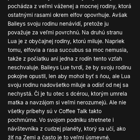
pochádza z veľmi váženej a mocnej rodiny, ktorá
ostatnými rasami okrem elfov opovrhuje. Avšak
Baileys svoju rodinu nenávidí, pretože ju
považuje za veľmi povrchnú. Na druhú stranu
Lua je z obyčajnej rodiny, ktorú miluje. Napriek
tomu, elfovia a rasa succubus sa moc nemusia,
takže z počiatku ani jedna z rodín tento vzťah
neschvaluje. Baileys Lue tvrdí, že by svoju rodinu
pokojne opustil, len aby mohol byť s ňou, ale Lua
svoju rodinu nadovšetko miluje a odísť od nej sa
nechystá. Či je tu otec s dcérou, ktorým umrela
matka a navzájom si veľmi nerozumejú. Ale nie
všetky príbehy sú v Coffee Talk takto
pochmúrne. Vo svojom podniku stretnete i
návštevníka z cudzej planéty, ktorý sa učí, ako
žiť na Zemi a často je to veľmi úsmevné.