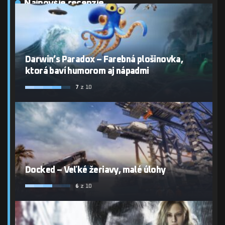
Najnovšie recenzie
Darwin’s Paradox – Farebná plošinovka,
ktorá baví humorom aj nápadmi
7
z 10
Docked – Veľké žeriavy, malé úlohy
6
z 10