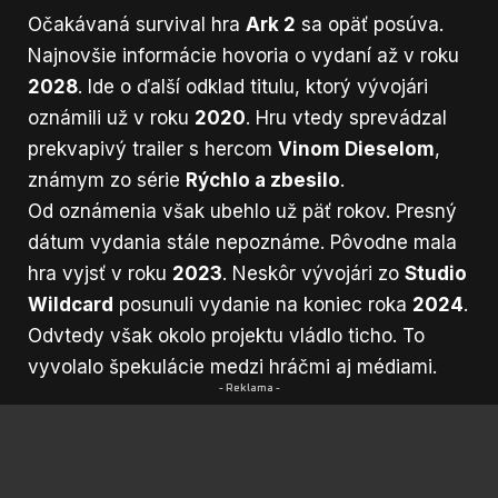
Očakávaná survival hra
Ark 2
sa opäť posúva.
Najnovšie informácie hovoria o vydaní až v roku
2028
. Ide o ďalší odklad titulu, ktorý vývojári
oznámili už v roku
2020
. Hru vtedy sprevádzal
prekvapivý trailer s hercom
Vinom Dieselom
,
známym zo série
Rýchlo a zbesilo
.
Od oznámenia však ubehlo už päť rokov. Presný
dátum vydania stále nepoznáme. Pôvodne mala
hra vyjsť v roku
2023
. Neskôr vývojári zo
Studio
Wildcard
posunuli vydanie na koniec roka
2024
.
Odvtedy však okolo projektu vládlo ticho. To
vyvolalo špekulácie medzi hráčmi aj médiami.
- Reklama -