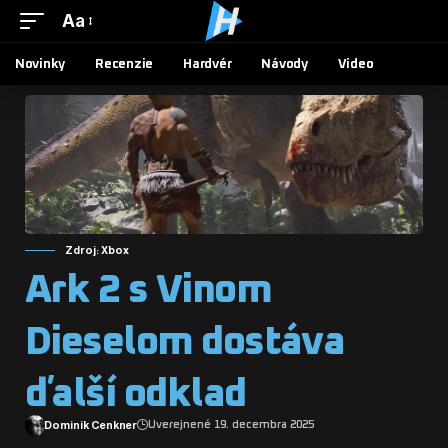
Aa
Novinky
Recenzie
Hardvér
Návody
Video
Zdroj: Xbox
Ark 2 s Vinom
Dieselom dostáva
ďalší odklad
Dominik Cenkner
Uverejnené 19. decembra 2025