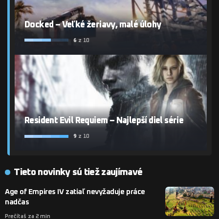
Docked – Veľké žeriavy, malé úlohy
6
z 10
Resident Evil Requiem – Najlepší diel série
9
z 10
Tieto novinky sú tiež zaujímavé
Age of Empires IV zatiaľ nevyžaduje práce
nadčas
Prečítaš za 2 min