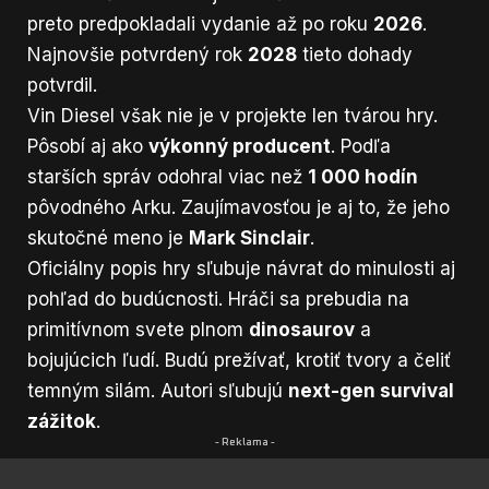
preto predpokladali vydanie až po roku
2026
.
Najnovšie potvrdený rok
2028
tieto dohady
potvrdil.
Vin Diesel však nie je v projekte len tvárou hry.
Pôsobí aj ako
výkonný producent
. Podľa
starších správ odohral viac než
1 000 hodín
pôvodného Arku. Zaujímavosťou je aj to, že jeho
skutočné meno je
Mark Sinclair
.
Oficiálny popis hry sľubuje návrat do minulosti aj
pohľad do budúcnosti. Hráči sa prebudia na
primitívnom svete plnom
dinosaurov
a
bojujúcich ľudí. Budú prežívať, krotiť tvory a čeliť
temným silám. Autori sľubujú
next-gen survival
zážitok
.
- Reklama -