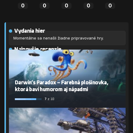
0
0
0
0
0
Vydania hier
Momentálne sa nenašli žiadne pripravované hry.
Najnovšie recenzie
Darwin’s Paradox – Farebná plošinovka,
ktorá baví humorom aj nápadmi
7
z 10