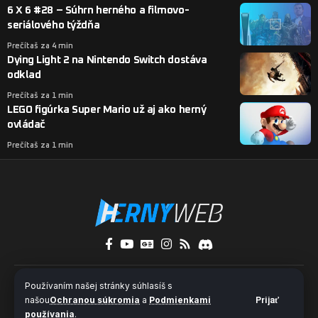
6 X 6 #28 – Súhrn herného a filmovo-
seriálového týždňa
Prečítaš za 4 min
Dying Light 2 na Nintendo Switch dostáva
odklad
Prečítaš za 1 min
LEGO figúrka Super Mario už aj ako herný
ovládač
Prečítaš za 1 min
O nás
Kontakty
Pridaj sa k nám
Používaním našej stránky súhlasíš s
Ochrana súkromia a súbory cookies
našou
Ochranou súkromia
a
Podmienkami
Prijať
používania
.