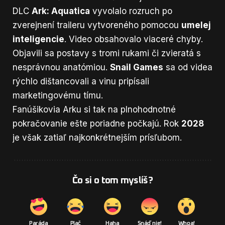
DLC
Ark: Aquatica
vyvolalo rozruch po
zverejnení traileru vytvoreného pomocou
umelej
inteligencie
. Video obsahovalo viaceré chyby.
Objavili sa postavy s tromi rukami či zvieratá s
nesprávnou anatómiou.
Snail Games
sa od videa
rýchlo dištancovali a vinu pripísali
marketingovému tímu.
Fanúšikovia Arku si tak na plnohodnotné
pokračovanie ešte poriadne počkajú. Rok
2028
je však zatiaľ najkonkrétnejším prísľubom.
Čo si o tom myslíš?
Paráda
Plač
Haha
Snáď nie!
Whoa!