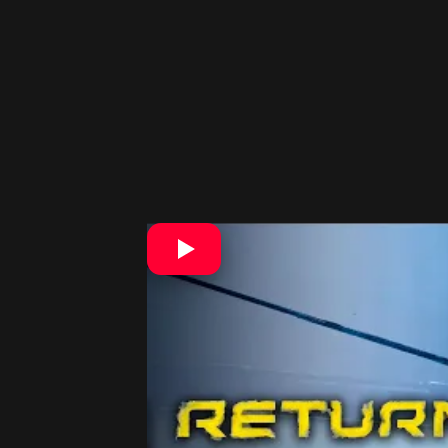
Podľa jeho slov im s najnovšie vydan
postavený základný bod toho, na čom 
„Teraz môžeme dokázať, že nie sme 
veciach a z nášho pohľadu to znamen
milujeme arkády a milujeme malé hry
To však bude závisieť na tom, ako ú
získali pri vývoji Returnal,“
uzavrel ma