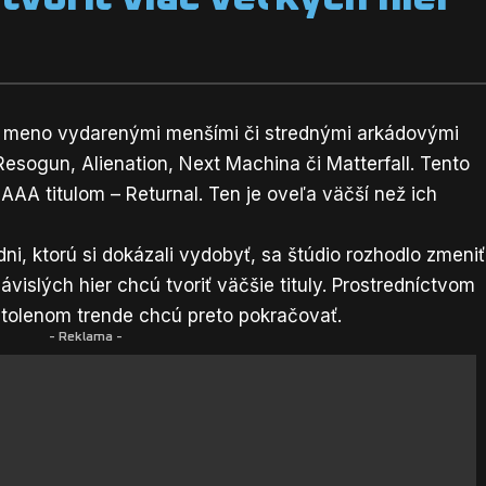
lo meno vydarenými menšími či strednými arkádovými
 Resogun, Alienation, Next Machina či Matterfall. Tento
 AAA titulom – Returnal. Ten je oveľa väčší než ich
dni, ktorú si dokázali vydobyť, sa štúdio rozhodlo zmeniť
islých hier chcú tvoriť väčšie tituly. Prostredníctvom
stolenom trende chcú preto pokračovať.
- Reklama -