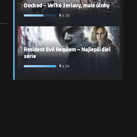
Docked – Veľké žeriavy, malé úlohy
6
z 10
Resident Evil Requiem – Najlepší diel
série
9
z 10