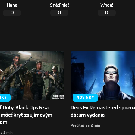
Haha
Snáď nie!
Whoa!
0
0
0
NKY
NOVINKY
of Duty: Black Ops 6 sa
Deus Ex Remastered spozna
 môcť kryť zaujímavým
dátum vydania
bom
Prečítaš za 2 min
za 2 min