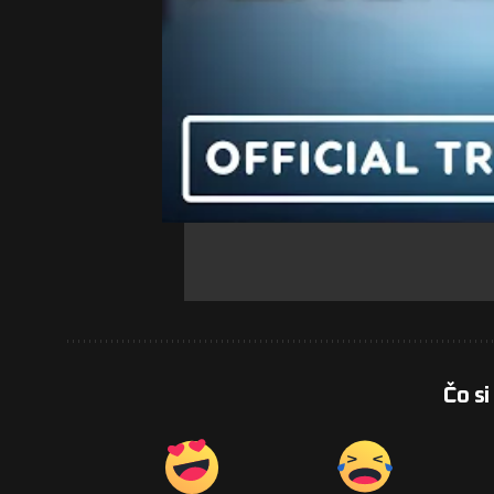
Čo si