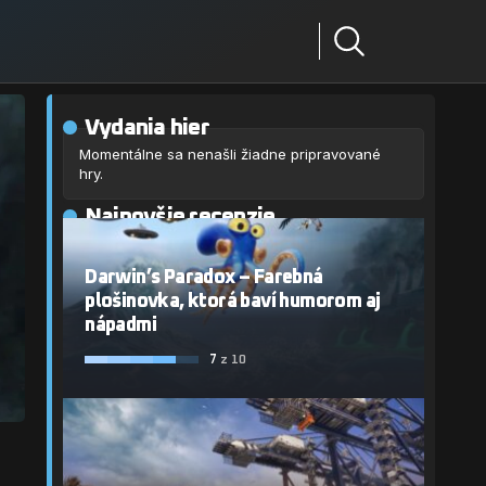
Vydania hier
Momentálne sa nenašli žiadne pripravované
hry.
Najnovšie recenzie
Darwin’s Paradox – Farebná
plošinovka, ktorá baví humorom aj
nápadmi
7
z 10