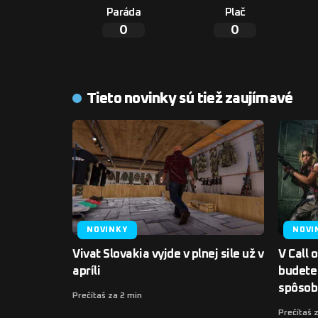
Paráda
Plač
0
0
Tieto novinky sú tiež zaujímavé
NOVINKY
NOVI
Vivat Slovakia vyjde v plnej sile už v
V Call 
apríli
budete
spôso
Prečítaš za 2 min
Prečítaš 