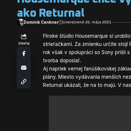
ako Returnal
Dominik Cenkner
Uverejnené 26. mája 2021
Fínske štúdio Housemarque si urobi
strieľačkami. Za zmienku určite stojí
Zdieľaj
rok však v spolupráci so Sony prišli s
tvorba doposiaľ.
Aj napriek vernej fanúšikovskej zákla
plány. Miesto vydávania menších nezáv
Returnal
ukázali, že na to majú
. V na