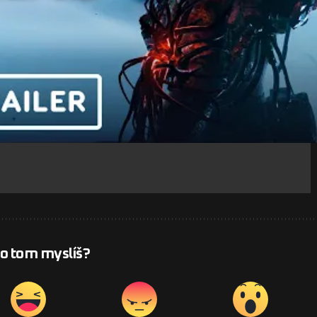
 o tom myslíš?