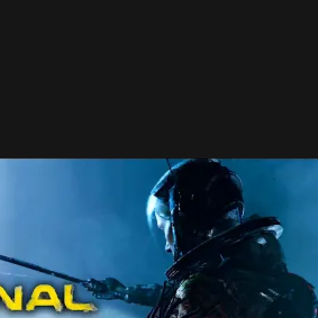
ou hrou ostal len jeden projekt. Práve na ňom má byť
chcú stavať ich budúce tituly.
len štúdio Resogun. Môžeme pracovať na najrôznejších
á vytvárať stále väčšie a väčšie zážitky. Samozrejme
. Kto vie? Možno ich za 26 rokov budeme znovu vyvíjať
spešne sa nám podarí naviazať na skúsenosti, ktoré sme
rketingový riaditeľ Housemarque, Mikael Haveri.
- Reklama -