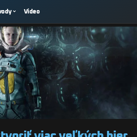
vody
Video
voriť viac veľkých hier