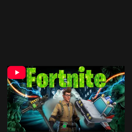
Podobne ako Fortnite aj Rocket League využil
podobnú tematiku a zaradil Krotiteľov duchov do
svojho Halloween eventu. S Halloween eventami
sa v poslednom čase roztrhlo vrece, taký
Rainbow Six
má tiež svoj
nový event, ale s
bábikami.