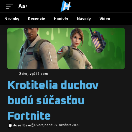
Aa
Novinky
Recenzie
Hardvér
Návody
Video
Zdroj: vg247.com
Krotitelia duchov
budú súčasťou
Fortnite
Jozef Beke
Uverejnené 27. októbra 2020