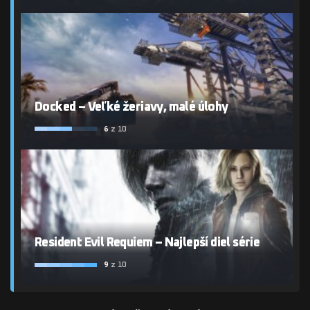
Docked – Veľké žeriavy, malé úlohy
6
z 10
Resident Evil Requiem – Najlepší diel série
9
z 10