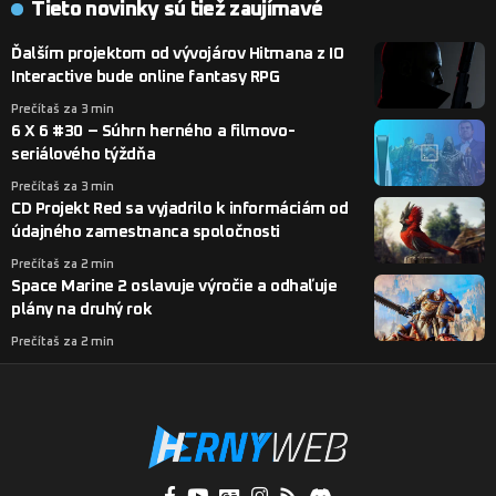
Tieto novinky sú tiež zaujímavé
Ďalším projektom od vývojárov Hitmana z IO
Interactive bude online fantasy RPG
Prečítaš za 3 min
6 X 6 #30 – Súhrn herného a filmovo-
seriálového týždňa
Prečítaš za 3 min
CD Projekt Red sa vyjadrilo k informáciám od
údajného zamestnanca spoločnosti
Prečítaš za 2 min
Space Marine 2 oslavuje výročie a odhaľuje
plány na druhý rok
Prečítaš za 2 min