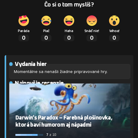
Čo si o tom myslíš?
Paráda
Plač
Haha
Snáď nie!
Whoa!
0
0
0
0
0
Vydania hier
Momentálne sa nenašli žiadne pripravované hry.
Najnovšie recenzie
Darwin’s Paradox – Farebná plošinovka,
ktorá baví humorom aj nápadmi
7
z 10