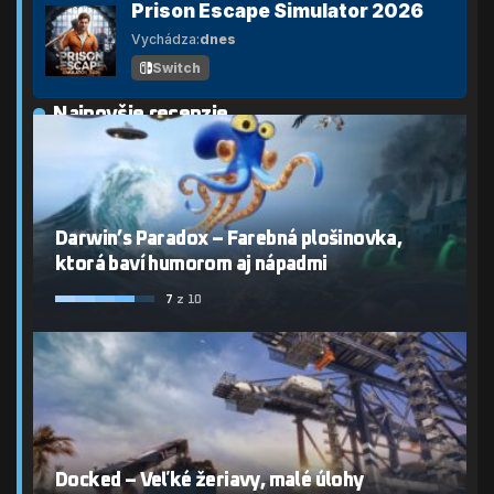
Prison Escape Simulator 2026
Vychádza:
dnes
Switch
Najnovšie recenzie
Darwin’s Paradox – Farebná plošinovka,
ktorá baví humorom aj nápadmi
7
z 10
Docked – Veľké žeriavy, malé úlohy