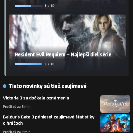
6
z 10
Resident Evil Requiem – Najlepší diel série
9
z 10
Tieto novinky sú tiež zaujímavé
Victoria 3 sa dočkala oznámenia
Prečítaš za 3 min
Baldur’s Gate 3 priniesol zaujímavé štatistiky
o hráčoch
Prečítaš za 2 min