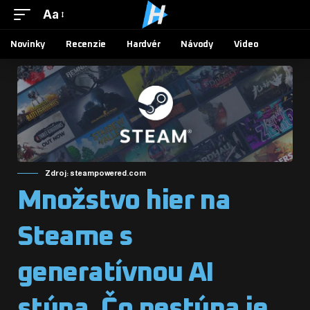
Aa
Novinky
Recenzie
Hardvér
Návody
Video
Zdroj: steampowered.com
Množstvo hier na
Steame s
generatívnou AI
stúpa. Čo nestúpa je