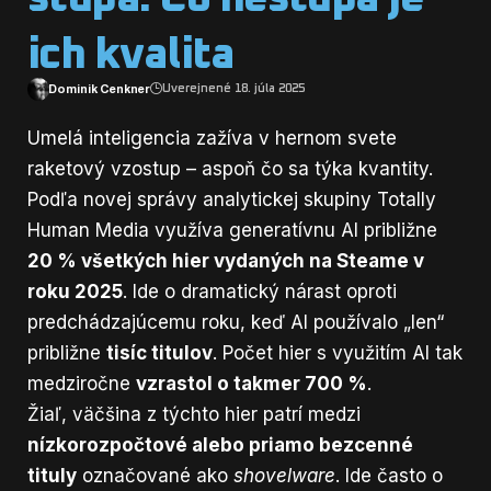
ich kvalita
Dominik Cenkner
Uverejnené 18. júla 2025
Umelá inteligencia zažíva v hernom svete
raketový vzostup – aspoň čo sa týka kvantity.
Podľa
novej správy
analytickej skupiny Totally
Human Media využíva generatívnu AI približne
20 % všetkých hier vydaných na Steame v
roku 2025
. Ide o dramatický nárast oproti
predchádzajúcemu roku, keď AI používalo „len“
približne
tisíc titulov
. Počet hier s využitím AI tak
medziročne
vzrastol o takmer 700 %
.
Žiaľ, väčšina z týchto hier patrí medzi
nízkorozpočtové alebo priamo bezcenné
tituly
označované ako
shovelware
. Ide často o