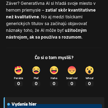
Záver? Generatívna AI si hľadá svoje miesto v
hernom priemysle –
zatiaľ skôr kvantitatívne
než kvalitatívne
. No aj medzi tisíckami
generických titulov sa začínajú objavovať
náznaky toho, že AI môže byť
užitočným
nástrojom, ak sa používa s rozumom
.
Čo si o tom myslíš?
Paráda
Plač
Haha
Snáď nie!
Whoa!
0
0
0
0
0
Vydania hier