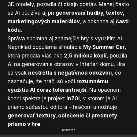
3D modely, pozadia či dizajn postáv. Menej často
sa AI používa aj pri
generovaní hudby, textov,
marketingových materiálov
, a dokonca aj
časti
kódu
.
Správa spomína aj známejšie hry s využitím AI.
Napríklad populárna simulácia
My Summer Car
,
ktorá predala viac ako
2,5 milióna kópií
, použila
AI na generovanie obrazov v interiéri domu. Hra
sa však
nestretla s negatívnou odozvou
, čo
naznačuje, že hráči sú voči
rozumnému
využitiu AI čoraz tolerantnejší
. Na opačnom
konci spektra je projekt
InZOI
, v ktorom je AI
priamo súčasťou editora – hráčom umožňuje
generovať textúry, oblečenie či predmety
priamo v hre
.
- Reklama -