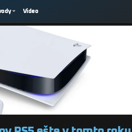
vody
Video
ov PS5 ešte v tomto roku