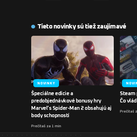
Tieto novinky sú tiež zaujímavé
NOVINKY
NOVI
Špeciálne edície a
Steam 
predobjednávkové bonusy hry
Čo vlá
Marvel’s Spider-Man 2 obsahujú aj
Prečítaš 
body schopností
Prečítaš za 1 min