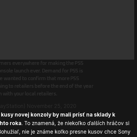
mers everywhere for making the PS5
onsole launch ever. Demand for PS5 is
e wanted to confirm that more PS5
ing to retailers before the end of the year
 with your local retailers.
layStation)
November 25, 2020
 kusy novej konzoly by mali prísť na sklady k
hto roka
. To znamená, že niekoľko ďalších hráčov si
Bohužiaľ, nie je známe koľko presne kusov chce Sony