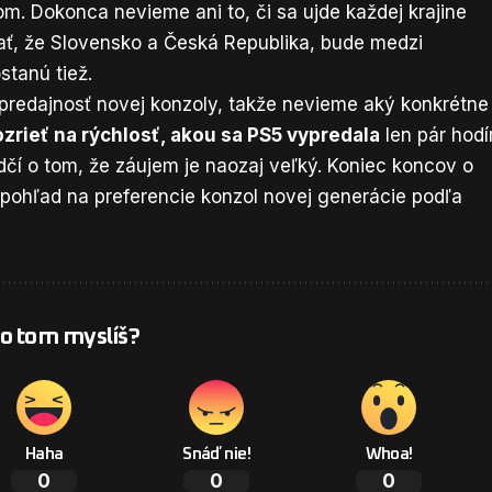
om. Dokonca nevieme ani to, či sa ujde každej krajine
ť, že Slovensko a Česká Republika, bude medzi
stanú tiež.
i predajnosť novej konzoly, takže nevieme aký konkrétne
ozrieť na rýchlosť, akou sa PS5 vypredala
len pár hodí
čí o tom, že záujem je naozaj veľký. Koniec koncov o
la pohľad na preferencie konzol novej generácie podľa
 o tom myslíš?
Haha
Snáď nie!
Whoa!
0
0
0