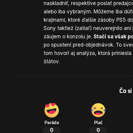
naskladniť, respektíve poslať predajc
alebo iba vybraným. Môžeme iba dúfa
krajinami, ktoré ďalšie zásoby PS5 do
Sony taktiež (zatiaľ) neuverejnilo an
záujem o konzolu je.
Stačí sa však p
po spustení pred-objednávok. To sved
tom
hovorí aj analýza
, ktorá prinies
štátov.
Čo si
Paráda
Plač
0
0