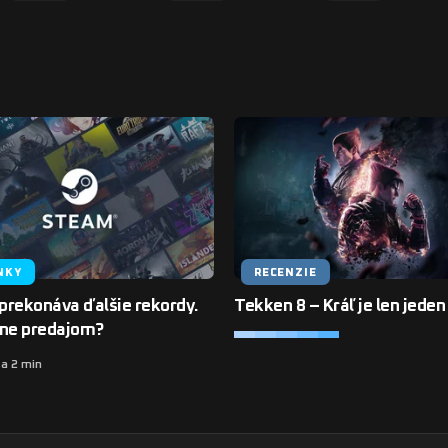
NKY
RECENZIE
prekonáva ďalšie rekordy.
Tekken 8 – Kráľ je len jeden
dne predajom?
za 2 min