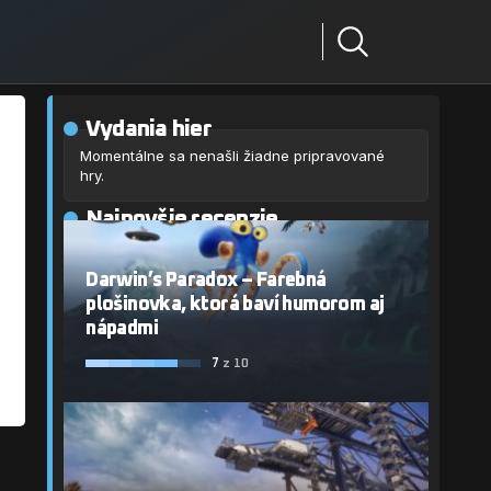
Vydania hier
Momentálne sa nenašli žiadne pripravované
hry.
Najnovšie recenzie
Darwin’s Paradox – Farebná
plošinovka, ktorá baví humorom aj
nápadmi
7
z 10