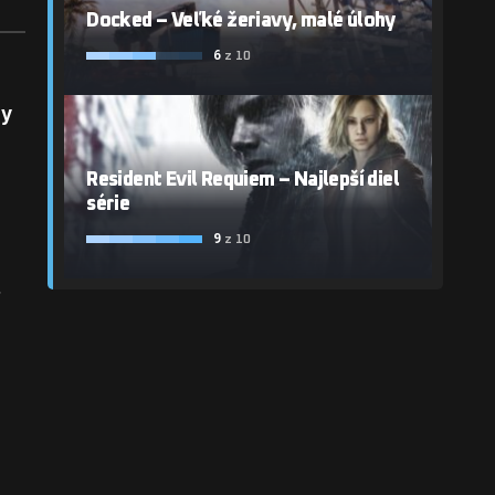
Docked – Veľké žeriavy, malé úlohy
6
z 10
dy
Resident Evil Requiem – Najlepší diel
série
9
z 10
i