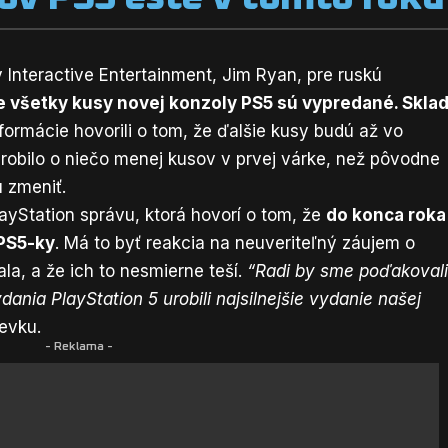
y Interactive Entertainment, Jim Ryan,
pre ruskú
 všetky kusy novej konzoly PS5 sú vypredané. Skla
nformácie hovorili o tom, že ďalšie kusy budú až vo
yrobilo o niečo menej kusov v prvej várke, než pôvodne
 zmeniť.
layStation správu, ktorá hovorí o tom, že
do konca roka
 PS5-ky
. Má to byť reakcia na neuveriteľný záujem o
a, a že ich to nesmierne teší.
“Radi by sme poďakoval
ania PlayStation 5 urobili najsilnejšie vydanie našej
evku.
- Reklama -