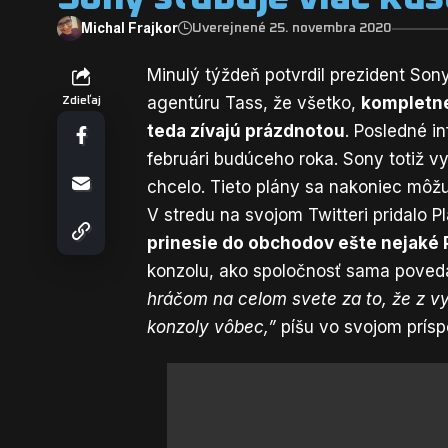
Michal Frajkor
Uverejnené 25. novembra 2020
Minulý týždeň potvrdil prezident Son
agentúru Tass
, že všetko,
kompletne
Zdieľaj
teda zívajú prázdnotou
. Posledné i
februári budúceho roka. Sony totiž v
chcelo. Tieto plány sa nakoniec môžu
V stredu na svojom Twitteri pridalo P
prinesie do obchodov ešte nejaké
konzolu, ako spoločnosť sama povedal
hráčom na celom svete za to, že z vyd
konzoly vôbec,”
píšu vo svojom prísp