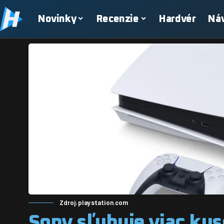
Novinky
Recenzie
Hardvér
Ná
Zdroj: playstation.com
Sony sľubuje viac kus