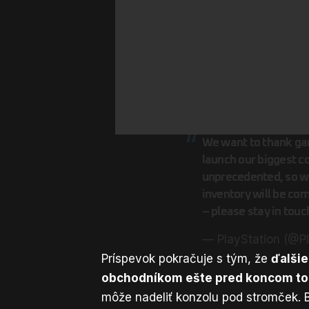
We want to thank ga
launch our biggest c
unprecedented, so w
inventory will be com
– please stay in touch
— PlayStation (@P
Príspevok pokračuje s tým, že
ďalšie
obchodníkom ešte pred koncom to
môže nadeliť konzolu pod stromček. 