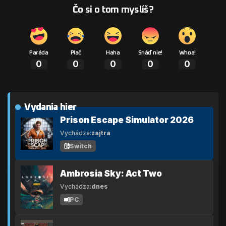
Čo si o tom myslíš?
Paráda
Plač
Haha
Snáď nie!
Whoa!
0
0
0
0
0
Vydania hier
Prison Escape Simulator 2026
Vychádza:
zajtra
Switch
Ambrosia Sky: Act Two
Vychádza:
dnes
PC