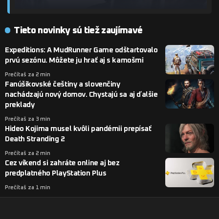
Tieto novinky sú tiež zaujímavé
Expeditions: A MudRunner Game odštartovalo
prvú sezónu. Môžete ju hrať aj s kamošmi
Prečítaš za 2 min
Fanúšikovské češtiny a slovenčiny
nachádzajú nový domov. Chystajú sa aj ďalšie
preklady
Prečítaš za 3 min
Hideo Kojima musel kvôli pandémii prepísať
Death Stranding 2
Prečítaš za 2 min
Cez víkend si zahráte online aj bez
predplatného PlayStation Plus
Prečítaš za 1 min