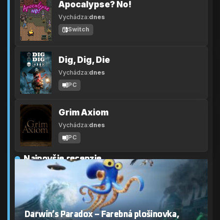
Apocalypse? No!
Vychádza:
dnes
Switch
Dig, Dig, Die
Vychádza:
dnes
PC
Grim Axiom
Vychádza:
dnes
PC
Najnovšie recenzie
Darwin’s Paradox – Farebná plošinovka,