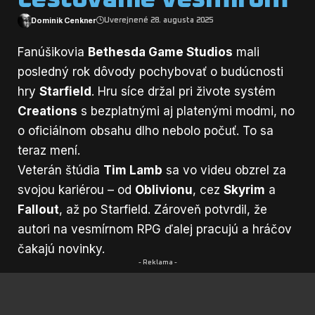
Dominik Cenkner
Uverejnené 28. augusta 2025
Fanúšikovia
Bethesda Game Studios
mali
posledný rok dôvody pochybovať o budúcnosti
hry
Starfield
. Hru síce držal pri živote systém
Creations
s bezplatnými aj platenými modmi, no
o oficiálnom obsahu dlho nebolo počuť. To sa
teraz mení.
Veterán štúdia
Tim Lamb
sa vo videu obzrel za
svojou kariérou – od
Oblivionu
, cez
Skyrim
a
Fallout
, až po Starfield. Zároveň potvrdil, že
autori na vesmírnom RPG ďalej pracujú a hráčov
čakajú novinky.
- Reklama -