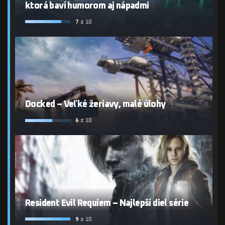
ktorá baví humorom aj nápadmi
7
z 10
Docked – Veľké žeriavy, malé úlohy
6
z 10
Resident Evil Requiem – Najlepší diel série
9
z 10