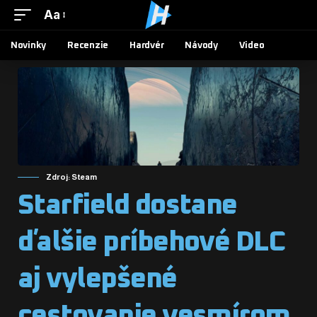
Aa
Novinky
Recenzie
Hardvér
Návody
Video
Zdroj: Steam
Starfield dostane
ďalšie príbehové DLC
aj vylepšené
cestovanie vesmírom