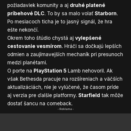
požiadaviek komunity a aj
druhé platené
príbehové DLC
. To by sa malo volať
Starborn
.
Po mesiacoch ticha je to jasný signál, že hra
ešte nekončí.
Okrem toho štúdio chystá aj
vylepšené
cestovanie vesmírom
. Hráči sa dočkajú lepších
odmien a zaujímavejších mechaník pri presunoch
medzi planétami.
O porte na
PlayStation 5
Lamb nehovoril. Ak
však Bethesda pracuje na rozšíreniach a väčších
aktualizáciách, nie je vylúčené, že časom príde
aj verzia pre ďalšie platformy.
Starfield
tak môže
dostať šancu na comeback.
- Reklama -