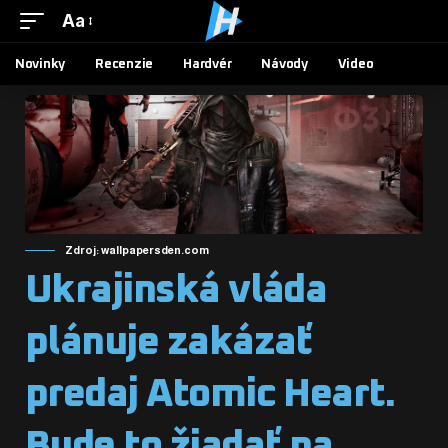
Aa
Novinky
Recenzie
Hardvér
Návody
Video
Zdroj: wallpapersden.com
Ukrajinská vláda
plánuje zakázať
predaj Atomic Heart.
Bude to žiadať na