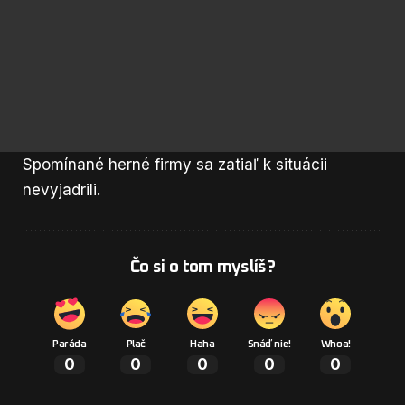
Spomínané herné firmy sa zatiaľ k situácii
nevyjadrili.
Čo si o tom myslíš?
Paráda
Plač
Haha
Snáď nie!
Whoa!
0
0
0
0
0