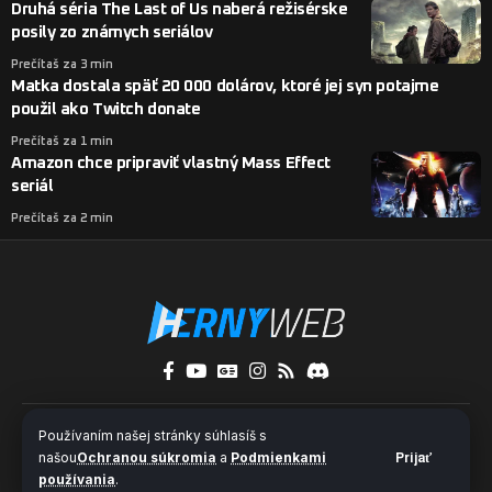
Druhá séria The Last of Us naberá režisérske
posily zo známych seriálov
Prečítaš za 3 min
Matka dostala späť 20 000 dolárov, ktoré jej syn potajme
použil ako Twitch donate
Prečítaš za 1 min
Amazon chce pripraviť vlastný Mass Effect
seriál
Prečítaš za 2 min
O nás
Kontakty
Pridaj sa k nám
Používaním našej stránky súhlasíš s
Ochrana súkromia a súbory cookies
našou
Ochranou súkromia
a
Podmienkami
Prijať
používania
.
© 2024 HernýWeb.sk - Všetky práva vyhradené