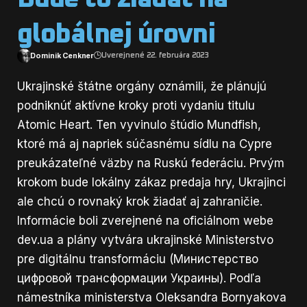
globálnej úrovni
Dominik Cenkner
Uverejnené 22. februára 2023
Ukrajinské štátne orgány oznámili, že plánujú
podniknúť aktívne kroky proti vydaniu titulu
Atomic Heart. Ten vyvinulo štúdio Mundfish,
ktoré má aj napriek súčasnému sídlu na Cypre
preukázateľné väzby na Ruskú federáciu. Prvým
krokom bude lokálny zákaz predaja hry, Ukrajinci
ale chcú o rovnaký krok žiadať aj zahraničie.
Informácie boli zverejnené na oficiálnom webe
dev.ua
a plány vytvára ukrajinské Ministerstvo
pre digitálnu transformáciu (Министерство
цифровой трансформации Украины). Podľa
námestníka ministerstva Oleksandra Bornyakova