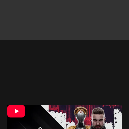
Medzi hlavnými problémami uvádza jej toxicitu,
nebezpečenstvo zhromažďovania a predávania
informácií o hráčoch a hrozbu, že budú zisky z