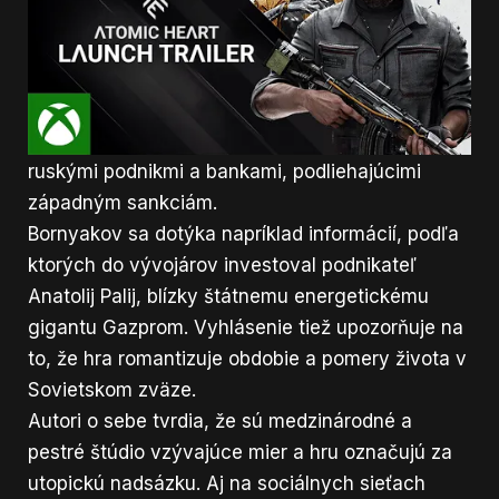
predaja použité na ďalšie vedenie vojny proti
Ukrajine. Bornyakov tiež uviedol, že štúdio
Mundfish doteraz oficiálne neodsúdilo ruskú
inváziu a naopak existujú informácie, podľa
ktorých bol vývoj financovaný niektorými
ruskými podnikmi a bankami, podliehajúcimi
západným sankciám.
Bornyakov sa dotýka napríklad informácií, podľa
ktorých do vývojárov investoval podnikateľ
Anatolij Palij, blízky štátnemu energetickému
gigantu Gazprom. Vyhlásenie tiež upozorňuje na
to, že hra romantizuje obdobie a pomery života v
Sovietskom zväze.
Autori o sebe tvrdia, že sú medzinárodné a
pestré štúdio vzývajúce mier a hru označujú za
utopickú nadsázku. Aj na sociálnych sieťach