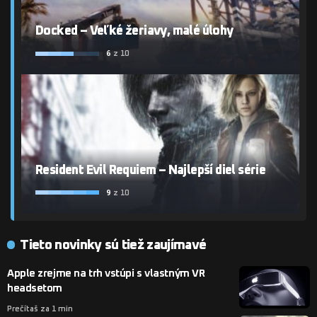
Docked – Veľké žeriavy, malé úlohy
6
z 10
Resident Evil Requiem – Najlepší diel série
9
z 10
Tieto novinky sú tiež zaujímavé
Apple zrejme na trh vstúpi s vlastným VR
headsetom
Prečítaš za 1 min