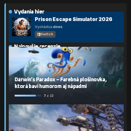
Vydania hier
Prison Escape Simulator 2026
Vychádza:
dnes
Switch
Najnovšie recenzie
Darwin’s Paradox – Farebná plošinovka,
ktorá baví humorom aj nápadmi
7
z 10