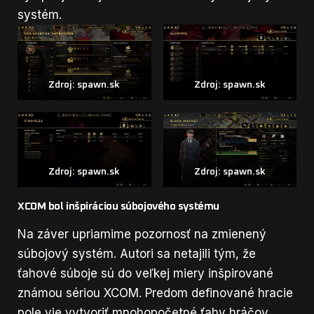
systém.
Zdroj: spawn.sk
Zdroj: spawn.sk
Zdroj: spawn.sk
Zdroj: spawn.sk
XCOM bol inšpiráciou súbojového systému
Na záver upriamime pozornosť na zmienený
súbojový systém. Autori sa netajili tým, že
ťahové súboje sú do veľkej miery inšpirované
známou sériou XCOM. Predom definované hracie
pole vie vytvoriť mnohopočetné ťahy hráčov.