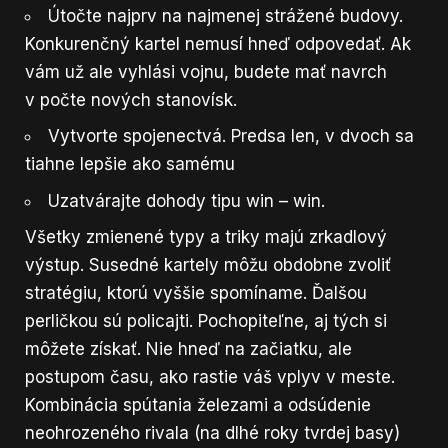
Útočte najprv na najmenej strážené budovy.
Konkurenčný kartel nemusí hneď odpovedať. Ak
vám už ale vyhlási vojnu, budete mať navrch
v počte nových stanovísk.
Vytvorte spojenectvá. Predsa len, v dvoch sa
tiahne lepšie ako samému
Uzatvárajte dohody tipu win – win.
Všetky zmienené typy a triky majú zrkadlový
výstup. Susedné kartely môžu obdobne zvoliť
stratégiu, ktorú vyššie spomíname. Ďalšou
perličkou sú policajti. Pochopiteľne, aj tých si
môžete získať. Nie hneď na začiatku, ale
postupom času, ako rastie váš vplyv v meste.
Kombinácia spútania železami a odsúdenie
neohrozeného rivala (na dlhé roky tvrdej basy)