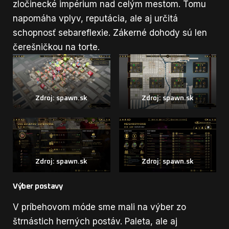
zločinecké impérium nad celým mestom. Tomu
napomáha vplyv, reputácia, ale aj určitá
schopnosť sebareflexie. Zákerné dohody sú len
čerešničkou na torte.
Zdroj: spawn.sk
Zdroj: spawn.sk
Zdroj: spawn.sk
Zdroj: spawn.sk
Výber postavy
V príbehovom móde sme mali na výber zo
štrnástich herných postáv. Paleta, ale aj