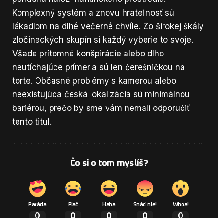
Komplexný systém a znovu hrateľnosť sú
lákadlom na dlhé večerné chvíle. Zo širokej škály
zločineckých skupín si každý vyberie to svoje.
Všade prítomné konšpirácie alebo dlho
neutíchajúce prímeria sú len čerešničkou na
torte. Občasné problémy s kamerou alebo
neexistujúca česká lokalizácia sú minimálnou
bariérou, prečo by sme vám nemali odporučiť
tento titul.
Čo si o tom myslíš?
Paráda
Plač
Haha
Snáď nie!
Whoa!
0
0
0
0
0