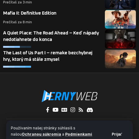
Prečítaš za 3 min
Mafia II: Definitive Edition
Prečítaš za 8 min
A Quiet Place: The Road Ahead – Keď nápady
nedotiahnete do konca
The Last of Us Part I – remake bezchybnej
hry, ktorý má stále zmysel
O nás
Kontakty
Pridaj sa k nám
Používaním našej stránky súhlasíš s
Ochrana súkromia a súbory cookies
našou
Ochranou súkromia
a
Podmienkami
Prijať