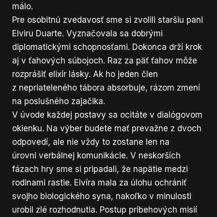
málo.
Pre osobitnú zvedavosť sme si zvolili staršiu pani
Elviru Duarte. Vyznačovala sa dobrými
diplomatickými schopnosťami. Dokonca drží krok
aj v ťahových súbojoch. Raz za päť ťahov môže
rozprášiť elixír lásky. Ak ho jeden člen
z nepriateleného tábora absorbuje, rázom zmení
na poslušného zajačika.
V úvode každej postavy sa ocitáte v dialógovom
okienku. Na výber budete mať prevažne z dvoch
odpovedí, ale nie vždy to zostane len na
úrovni verbálnej komunikácie. V neskorších
fázach hry sme si pripadali, že napätie medzi
rodinami rastie. Elvíra mala za úlohu ochrániť
svojho biologického syna, nakoľko v minulosti
urobil zlé rozhodnutia. Postup príbehových misií