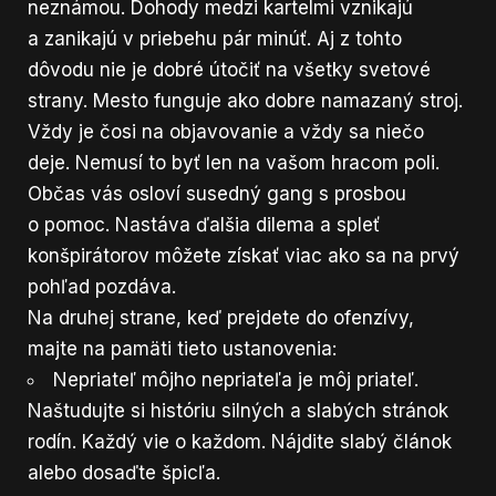
neznámou. Dohody medzi kartelmi vznikajú
a zanikajú v priebehu pár minúť. Aj z tohto
dôvodu nie je dobré útočiť na všetky svetové
strany. Mesto funguje ako dobre namazaný stroj.
Vždy je čosi na objavovanie a vždy sa niečo
deje. Nemusí to byť len na vašom hracom poli.
Občas vás osloví susedný gang s prosbou
o pomoc. Nastáva ďalšia dilema a spleť
konšpirátorov môžete získať viac ako sa na prvý
pohľad pozdáva.
Na druhej strane, keď prejdete do ofenzívy,
majte na pamäti tieto ustanovenia:
Nepriateľ môjho nepriateľa je môj priateľ.
Naštudujte si históriu silných a slabých stránok
rodín. Každý vie o každom. Nájdite slabý článok
alebo dosaďte špicľa.