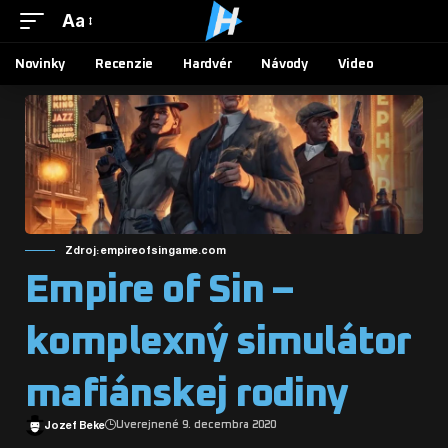
Aa
Novinky
Recenzie
Hardvér
Návody
Video
Zdroj: empireofsingame.com
Empire of Sin –
komplexný simulátor
mafiánskej rodiny
Jozef Beke
Uverejnené 9. decembra 2020