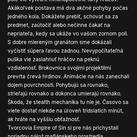
Akákoľvek postava má dva akčné pohyby počas
jedného kola. Dokážete prebiť, schovať sa za
predmet, zaútočiť alebo nečinne čakať na
nepriateľa, kedy sa ukáže vo vašom zornom poli.
S dobre miereným granátom sme dokázali
vyčistiť súpera ľavou zadnou. Nevypočítateľná
puška vie zasiahnuť hráčov na peknú
vzdialenosť. Brokovnica svojimi projektilmi
prevŕta črevá hrdinov. Animácie na nás zanechali
dojem povrchnosti. Pohybujú sa rovnako,
strieľajú rovnako a dokonca umierajú rovnako.
Škoda, že stealth mechanika tu nie je. Časovo sa
viete dostať niekde na úroveň tridsiatich minút,
ak hráte na vyššiu obťažnosť.
Tvorcovia Empire of Sin si pre nás prichystali
poriadnu nálož mafiánskeho prostredia.