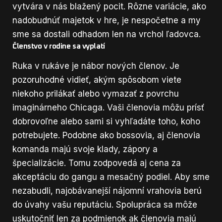
vytvára v nás blažený pocit. Rôzne variácie, ako
nadobudnúť majetok v hre, je nespočetne a my
sme sa dostali odhadom len na vrchol ľadovca.
Členstvo v rodine sa vyplatí
Ruka v rukáve je nábor nových členov. Je
pozoruhodné vidieť, akým spôsobom viete
niekoho prilákať alebo vymazať z povrchu
imaginárneho Chicaga. Vaši členovia môžu prísť
dobrovoľne alebo sami si vyhľadáte toho, koho
potrebujete. Podobne ako bossovia, aj členovia
komanda majú svoje klady, zápory a
špecializácie. Tomu zodpovedá aj cena za
akceptáciu do gangu a mesačný podiel. Aby sme
nezabudli, najobávanejší nájomní vrahovia berú
do úvahy vašu reputáciu. Spolupráca sa môže
uskutočniť len za podmienok ak členovia majú