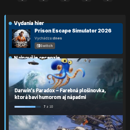
Vydania hier
Prison Escape Simulator 2026
Vychádza:
dnes
Switch
Najnovšie recenzie
Darwin’s Paradox – Farebná plošinovka,
ktorá baví humorom aj nápadmi
7
z 10