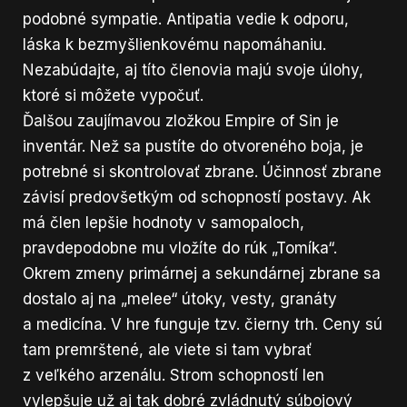
podobné sympatie. Antipatia vedie k odporu,
láska k bezmyšlienkovému napomáhaniu.
Nezabúdajte, aj títo členovia majú svoje úlohy,
ktoré si môžete vypočuť.
Ďalšou zaujímavou zložkou Empire of Sin je
inventár. Než sa pustíte do otvoreného boja, je
potrebné si skontrolovať zbrane. Účinnosť zbrane
závisí predovšetkým od schopností postavy. Ak
má člen lepšie hodnoty v samopaloch,
pravdepodobne mu vložíte do rúk „Tomíka“.
Okrem zmeny primárnej a sekundárnej zbrane sa
dostalo aj na „melee“ útoky, vesty, granáty
a medicína. V hre funguje tzv. čierny trh. Ceny sú
tam premrštené, ale viete si tam vybrať
z veľkého arzenálu. Strom schopností len
vylepšuje už aj tak dobré zvládnutý súbojový