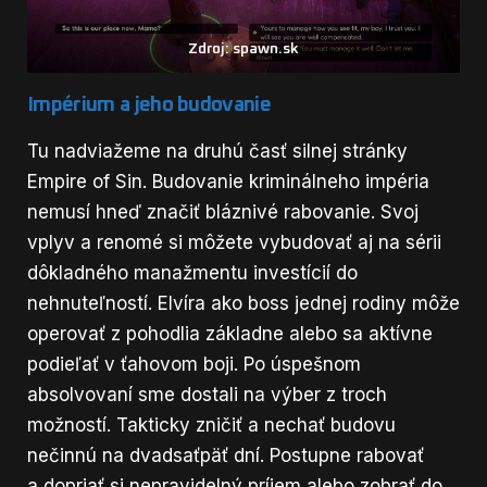
Zdroj: spawn.sk
Impérium a jeho budovanie
Tu nadviažeme na druhú časť silnej stránky
Empire of Sin. Budovanie kriminálneho impéria
nemusí hneď značiť bláznivé rabovanie. Svoj
vplyv a renomé si môžete vybudovať aj na sérii
dôkladného manažmentu investícií do
nehnuteľností. Elvíra ako boss jednej rodiny môže
operovať z pohodlia základne alebo sa aktívne
podieľať v ťahovom boji. Po úspešnom
absolvovaní sme dostali na výber z troch
možností. Takticky zničiť a nechať budovu
nečinnú na dvadsaťpäť dní. Postupne rabovať
a dopriať si nepravidelný príjem alebo zobrať do