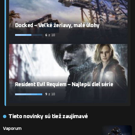
Docked – Veľké žeriavy, malé úlohy
6
z 10
Resident Evil Requiem – Najlepší diel série
9
z 10
Tieto novinky sú tiež zaujímavé
Vaporum