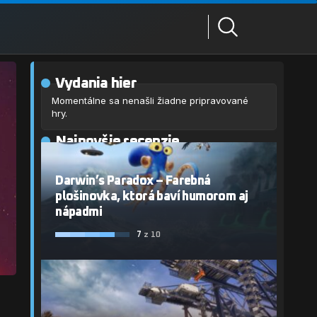
Vydania hier
Momentálne sa nenašli žiadne pripravované
hry.
Najnovšie recenzie
Darwin’s Paradox – Farebná
plošinovka, ktorá baví humorom aj
nápadmi
7
z 10