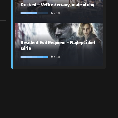
Docked – Veľké žeriavy, malé úlohy
6
z 10
Resident Evil Requiem – Najlepší diel
série
9
z 10