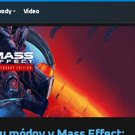
vody
Video
ru módov v Mass Effect: