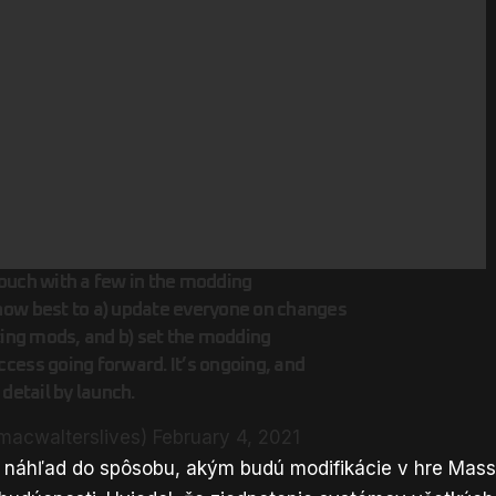
ouch with a few in the modding
how best to a) update everyone on changes
sting mods, and b) set the modding
cess going forward. It’s ongoing, and
 detail by launch.
macwalterslives)
February 4, 2021
í náhľad do spôsobu, akým budú modifikácie v hre Mas