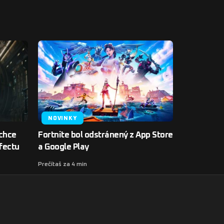
NOVINKY
 chce
Fortnite bol odstránený z App Store
fectu
a Google Play
Prečítaš za 4 min