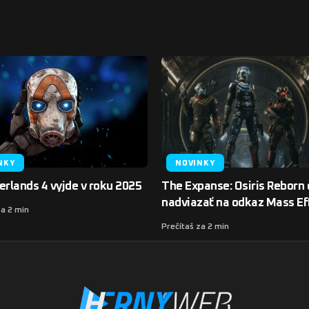
NKY
NOVINKY
erlands 4 vyjde v roku 2025
The Expanse: Osiris Reborn
nadviazať na odkaz Mass Ef
za 2 min
Prečítaš za 2 min