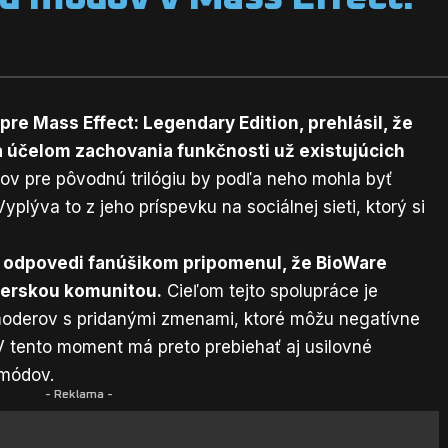
pre Mass Effect: Legendary Edition, prehlásil, že
a účelom zachovania funkčnosti už existujúcich
v pre pôvodnú trilógiu by podľa neho mohla byť
plýva to z jeho príspevku na sociálnej sieti, ktorý si
v odpovedi fanúšikom pripomenul, že BioWare
derskou komunitou.
Cieľom tejto spolupráce je
oderov s pridanými zmenami, ktoré môžu negatívne
 tento moment má preto prebiehať aj usilovné
 módov.
- Reklama -