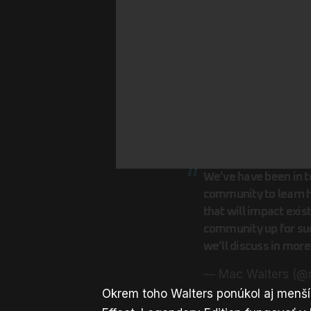
We’ve have been in t
community to learn 
that will impact exi
community up for suc
we’ll discuss in more
— Mac Walters (@
Okrem toho Walters ponúkol aj menš