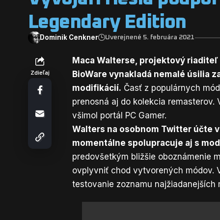
Legendary Edition
Dominik Cenkner
Uverejnené 5. februára 2021
Maca Walterse, projektový riaditeľ 
BioWare vynakladá nemalé úsilia z
Zdieľaj
modifikácií.
Časť z populárnych módo
prenosná aj do kolekcia remasterov. Vy
všimol portál
PC Gamer
.
Walters na osobnom Twitter účte 
momentálne spolupracuje aj s mo
predovšetkým bližšie oboznámenie m
ovplyvniť chod vytvorených módov. V
testovanie zoznamu najžiadanejších