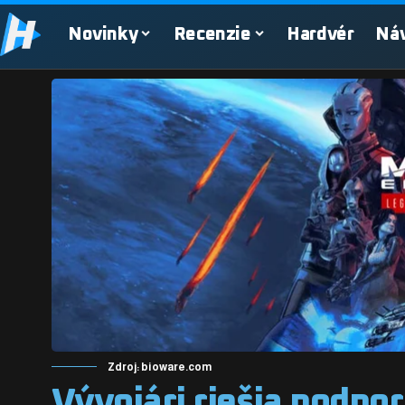
Novinky
Recenzie
Hardvér
Ná
Zdroj: bioware.com
Vývojári riešia podpo