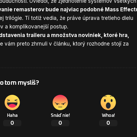
 budúcnosti. Uviedol, že zjednotenie systémov všetkých
anie remasterov bude najviac podobné Mass Effect
trilógie. Tí totiž vedia, že práve úprava tretieho dielu
 a komplikovanejší postup.
dstavenia traileru a množstva noviniek, ktoré hra,
e vám preto
zhrnuli
v článku, ktorý rozhodne stojí za
 o tom myslíš?
Haha
Snáď nie!
Whoa!
0
0
0