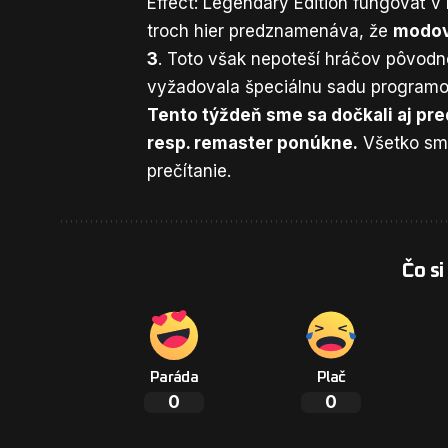
Effect: Legendary Edition fungovať v
troch hier predznamenáva, že
modov
3
. Toto však nepoteší hráčov pôvodnej 
vyžadovala špeciálnu sadu programov
Tento týždeň sme sa dočkali aj pre
resp. remaster ponúkne.
Všetko sm
prečítanie.
Čo si
Paráda
Plač
0
0