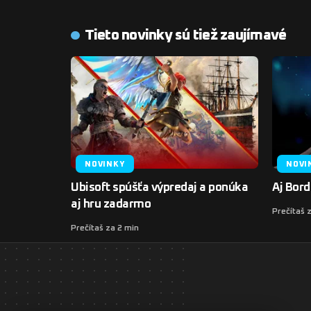
Tieto novinky sú tiež zaujímavé
NOVINKY
NOVI
Ubisoft spúšťa výpredaj a ponúka
Aj Bord
aj hru zadarmo
Prečítaš 
Prečítaš za 2 min